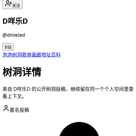
关注
D咩乐D
@
dmieled
B站
泡泡
树洞
歌单
画廊
地址
百科
树洞详情
来自 D咩乐D 的公开树洞投稿，继续留在同一个个人空间里查
看上下文。
匿名投稿