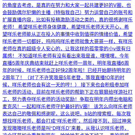
的角度去考虑，是真的在努力和大家一起共建更好的V圈，也
会鼓励偶尔犯懒的主播（特指我自己）努力运营自己的账号和
扩展直播内容，比如有投稿激励活动之类的，真的很感谢咩乐
老师！ 希望咩乐老师身体健康，希望咩乐老师天天开心，希
望咩乐老师能从正在投入的事情中收到值得的情绪价值，希望
咩乐老师一切都好，呜呜呜咩乐老师就像大哥哥一样，有咩乐
老师在真的超级令人安心的，让我这样的孤零零的小v很有归
属感！ 不知道咩乐老师有没有看出来我是谁，嘿嘿嘿，今年
直播5周年庆典结束就赶上咩乐老师一周年，明年我直播6周
年的时候，咩乐老师也正好快2周年啦！已经开始期待明年的
2周年了！（对了不许笑我是5年老登，等我直播10年的时
候，咩乐老师也会有这一天的哼！） 接下来也会积极参加咩
乐老师的活动，目前在咩乐老师的帮助下正在狠狠给咩游社打
工，努力勇夺咩乐老师的活动奖励！争取在明年内攒出电脑和
麦克风！一起和咩乐老师守护最好的V圈！ 该怎么向咩乐老师
表达自己的敬佩和感谢呢，这么说吧，b站的搜索框，每次我
想找咩乐老师，都会打成“咩乐老师”，然后搜不到，回过神来
发现噢噢咩乐老师是叫“D咩乐D”来着，从我认识咩乐老师，