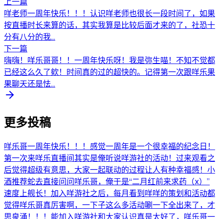
上一篇
咩老师一周年快乐！！！认识咩老师也很长一段时间了，如果
按直播时长来算的话，其实我算是比较后面才来的了，社恐十
分有八分的我...
下一篇
嗨嗨！咩乐哥哥！！一周年快乐呀！我是弥生喵！不知不觉都
已经这么久了欸！时间真的过的超快的。记得第一次跟咩乐果
果聊天还是怯...
更多投稿
咩乐哥一周年快乐！！！感觉一周年是一个很幸福的纪念日！
第一次来咩乐直播间其实是俺听说咩游社的活动！过来观看之
后觉得超级有意思，大家一起联动的过程让人有种幸福感！小
酒推荐蛇去直接问问咩乐哥，俺于是“二月红前来求药（x）”
速度上舰长！加入咩游社之后，每月看到咩咩的策划和活动都
觉得咩乐哥真厉害啊，一下子这么多活动唰一下全出来了，才
思泉涌！！！能加入咩游社和大家认识真是太好了，咩乐哥一