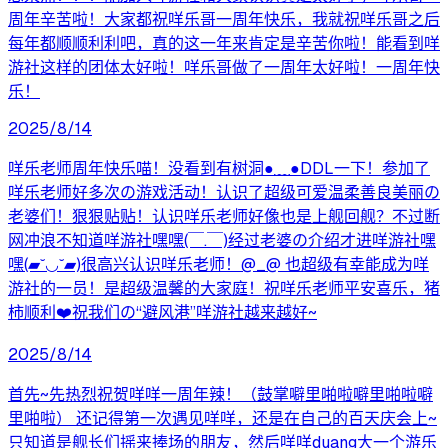
周年辛苦啦！大家都祝咩乐哥一周年快乐，我就祝咩乐哥之后
每年都顺顺利利吧，真的这一年来肯定是辛苦你啦！能看到咩
游社这样的团体太好啦！咩乐哥做了一周年太好啦！一周年快
乐！
2025/8/14
咩乐老师周年快乐喵！没看到有树洞●﹏●DDL一下！参加了
咩乐老师好多次の游戏活动！认识了超级可爱温柔善良美丽の
老婆们！狠狠贴贴！认识咩乐老师好像也是上舰回舰？不过断
网冲浪不知道咩游社嘿嘿(￣.￣)经过老婆の介绍才进咩游社嘿
嘿(▰˘◡˘▰)很高兴认识咩乐老师！@_@ 也超级有幸能成为咩
游社的一员！是超级温馨的大家庭！祝咩乐老师平安喜乐，猪
柿顺利❤️祝我们の“避风港”咩游社越来越好~
2025/8/14
首先~先热烈祝贺咩咩一周年辣！（鼓掌噼里啪啦噼里啪啦噼
里啪啦） 还记得第一次遇见咩咩，还是在自己的百天庆会上~
只知道是舰长们摇来捧场的朋友，然后咩咩duang大一个游乐