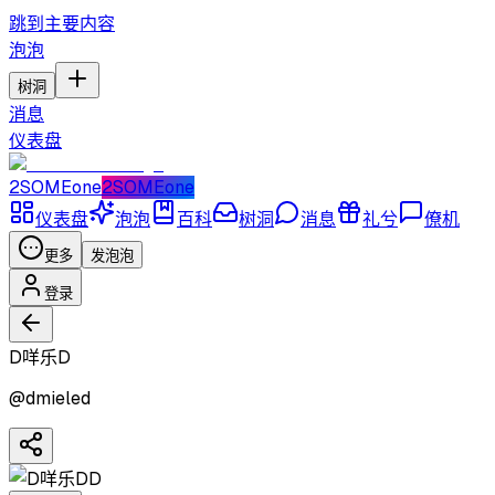
跳到主要内容
泡泡
树洞
消息
仪表盘
2SOMEone
2SOMEone
仪表盘
泡泡
百科
树洞
消息
礼兮
僚机
更多
发泡泡
登录
D咩乐D
@
dmieled
D