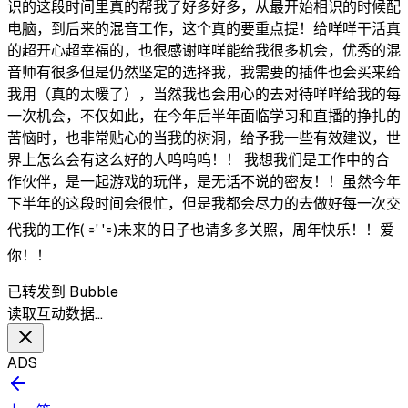
识的这段时间里真的帮我了好多好多，从最开始相识的时候配
电脑，到后来的混音工作，这个真的要重点提！给咩咩干活真
的超开心超幸福的，也很感谢咩咩能给我很多机会，优秀的混
音师有很多但是仍然坚定的选择我，我需要的插件也会买来给
我用（真的太暖了），当然我也会用心的去对待咩咩给我的每
一次机会，不仅如此，在今年后半年面临学习和直播的挣扎的
苦恼时，也非常贴心的当我的树洞，给予我一些有效建议，世
界上怎么会有这么好的人呜呜呜！！ 我想我们是工作中的合
作伙伴，是一起游戏的玩伴，是无话不说的密友！！虽然今年
下半年的这段时间会很忙，但是我都会尽力的去做好每一次交
代我的工作( ⌯' '⌯)未来的日子也请多多关照，周年快乐！！爱
你！！
已转发到 Bubble
读取互动数据…
ADS