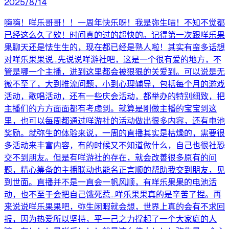
2025/8/14
嗨嗨！咩乐哥哥！！一周年快乐呀！我是弥生喵！不知不觉都
已经这么久了欸！时间真的过的超快的。记得第一次跟咩乐果
果聊天还是怯生生的，现在都已经是熟人啦！其实有蛮多话想
对咩乐果果说...先说说咩游社吧，这是一个很有爱的地方，不
管是哪一个主播，进到这里都会被狠狠的关爱到。可以说是无
微不至了，大到推流问题，小到心理辅导，包括每个月的游戏
活动，歌唱活动，还有一些庆会活动，都举办的特别细致，把
主播们的方方面面都有考虑到。就算是刚做主播的宝宝到这
里，也可以每周都通过咩游社的活动做出很多内容，还有电池
奖励。就弥生的体验来说，一周的直播其实是枯燥的，需要很
多活动来丰富内容，有的时候又不知道做什么，自己也很社恐
交不到朋友。但是有咩游社的存在，就会改善很多原有的问
题，精心筹备的主播联动也能名正言顺的帮助我交到朋友，见
到世面。直播并不是一直会一帆风顺，有咩乐果果的电池活
动，也不至于会把自己饿死惹...咩乐果果真的是辛苦了捏。再
来说说咩乐果果吧，弥生闲暇就会想，世界上真的会有不求回
报，因为热爱所以坚持，平一己之力撑起了一个大家庭的人