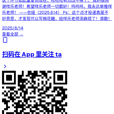
这个环节如此重复到现在，哈哈哈有点改不掉了。 真的很感
谢咩乐老师！希望咩乐老师一切都好！呜呜呜，我永远单推咩
乐老师！ ——衣娅（2025.8.14） Ps：这个点才投递真是不
好意思，才发现可以写棉花糖，给咩乐老师添麻烦了！滑跪！
2025/8/14
查看全部 →
扫码在 App 里关注 ta