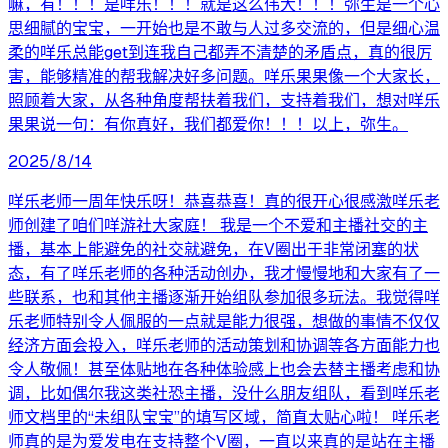
嘛，有！！！是咩乐！！！就是这么伟大！！！弥生是一个心
思细腻的宝宝，一开始也是不敢与人过多交流的，但是细心温
柔的咩乐总能get到连我自己都弄不清楚的矛盾点，真的很厉
害，能够精准的帮我解决好多问题。咩乐果果像一个大家长，
照顾着大家，从各种角度帮扶着我们，支持着我们，想对咩乐
果果说一句：有你真好，我们都爱你！！！以上，弥生。
2025/8/14
咩乐老师一周年快乐呀！恭喜恭喜！真的很开心很感激咩乐老
师创建了咱们咩游社大家庭！ 我是一个不爱和主播社交的主
播，基本上能避免的社交就避免，在V圈出于非常闭塞的状
态，有了咩乐老师的各种活动创办，我才慢慢地和大家有了一
些联系，也和其他主播逐渐开始组队参加很多玩法。我觉得咩
乐老师特别令人佩服的一点就是能力很强，想做的事情不仅仅
经济方面会投入，咩乐老师的活动策划和协调等各方面能力也
令人敬佩！甚至体贴地在各种体验感上也会去替主播考虑和协
调，比如偶尔我这类社恐主播，没什么朋友组队，看到咩乐老
师文档里的“未组队宝宝”的填写区域，简直太贴心啦！ 咩乐老
师真的是为爱发电在支持整个V圈，一直以来真的是站在主播