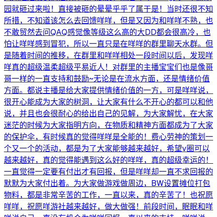
园就砸过来啦！直接被砸的晕晕乎乎了属于是！当时还很不知
所措，不知道该怎么去回馈咩咩，但是又因为和咩咩不熟，也
不敢贸然去问QAQ感觉像等级这么高的大DD都会很高冷，也
怕让咩咩感到冒犯，所以一直只是在咩咩的群里聊天水群。但
是随着时间的推移，在群里和咩咩相处一段时间以后，发现咩
咩真的超级温柔超级平易近人！对群里的主播宝宝们也是像哥
哥一样的一直支持和鼓励~无论是在流水方面，还是情绪价值
方面。都说主播是给大家提供情绪价值的一方，可是咩咩说，
很开心能成为大家的树洞，让大家有什么不开心的都可以和他
说，并且也会很耐心的给出自己的见解，为大家解忧，在大家
迷茫的时候为大家指明方向，在物质和精神方面都成为了大家
的保护伞，有时候真的觉得咩咩是全能的！费心劳神的策划一
个又一个的活动，都是为了大家能够越来越好，希望v圈可以
越来越好，真的觉得能遇到这么好的咩咩，真的超级幸运的！
一直觉得一定要有付出才有回报，但是咩咩却一直不求回报的
默默为大家付出着。为大家做游戏做周边，BW设置摊位打包
物料，都是非常辛苦的工作，一直以来，真的辛苦了！也祝愿
咩咩，祝愿咩游社越来越好，做大做强！前段时间，眠眠和咩