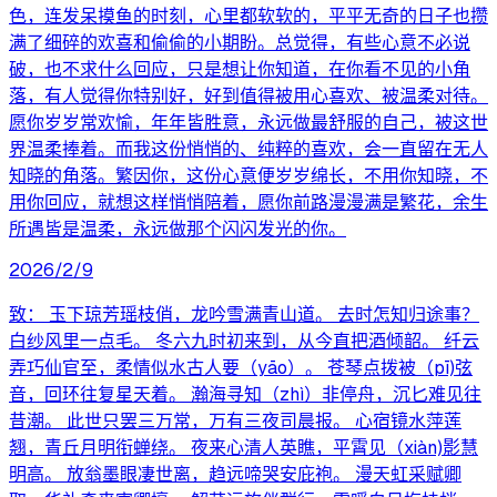
色，连发呆摸鱼的时刻，心里都软软的，平平无奇的日子也攒
满了细碎的欢喜和偷偷的小期盼。总觉得，有些心意不必说
破，也不求什么回应，只是想让你知道，在你看不见的小角
落，有人觉得你特别好，好到值得被用心喜欢、被温柔对待。
愿你岁岁常欢愉，年年皆胜意，永远做最舒服的自己，被这世
界温柔捧着。而我这份悄悄的、纯粹的喜欢，会一直留在无人
知晓的角落。繁因你，这份心意便岁岁绵长，不用你知晓，不
用你回应，就想这样悄悄陪着，愿你前路漫漫满是繁花，余生
所遇皆是温柔，永远做那个闪闪发光的你。
2026/2/9
致： 玉下琼芳瑶枝俏，龙吟雪满青山道。 去时怎知归途事？
白纱风里一点毛。 冬六九时初来到，从今直把酒倾韶。 纤云
弄巧仙官至，柔情似水古人要（yāo）。 苍琴点拨被（pī)弦
音，回环往复星天着。 瀚海寻知（zhì）非停舟，沉匕难见往
昔潮。 此世只罢三万常，万有三夜司晨报。 心宿镜水萍莲
翘，青丘月明衔蝉绕。 夜来心清人英瞧，平霄见（xiàn)影慧
明高。 放翁墨眼凄世离，趋远啼哭安庇袍。 漫天虹采赋卿