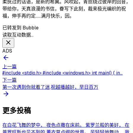
柔抚过的话语，是新的希冀。风吹起，青丝绕过彼岸的回音，
带给你，天真浪漫的书信，眷写下此刻，裁来极光编织的祝
福，伸手再约定……满月快乐，因。
已转发到 Bubble
读取互动数据…
ADS
上一篇
#include <stdio.h> #include <windows.h> int main() { in...
下一篇
第一次遇到你就着了迷,祝越播越好，早日百万
更多投稿
在白花飞舞的梦中， 夜色点撒在床前。 紫罗兰般的美好， 在
普罗旺斯也见不到的 薰衣草点缀的世界。 风轻轻地舞动， 我