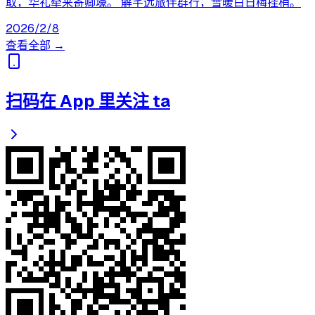
取，华礼牵来寄卿壕。 解芊远旅伴群行，雪暖白日梅挂梢。
2026/2/8
查看全部 →
扫码在 App 里关注 ta