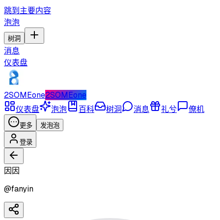
跳到主要内容
泡泡
树洞
消息
仪表盘
2SOMEone
2SOMEone
仪表盘
泡泡
百科
树洞
消息
礼兮
僚机
更多
发泡泡
登录
因因
@
fanyin