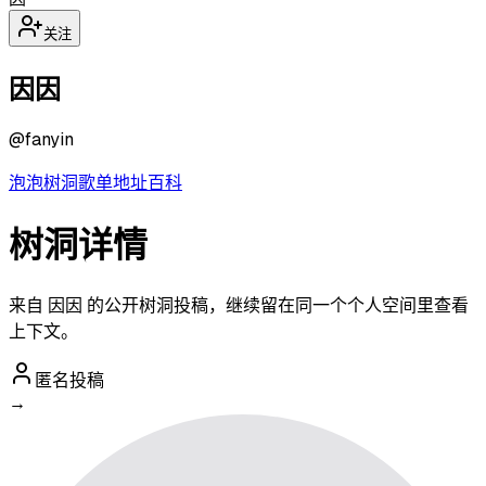
关注
因因
@
fanyin
泡泡
树洞
歌单
地址
百科
树洞详情
来自 因因 的公开树洞投稿，继续留在同一个个人空间里查看
上下文。
匿名投稿
→