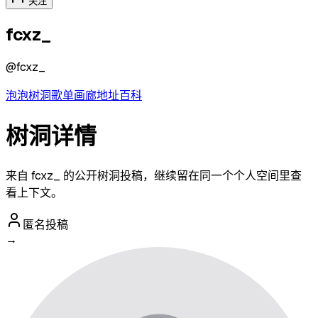
关注
fcxz_
@
fcxz_
泡泡
树洞
歌单
画廊
地址
百科
树洞详情
来自 fcxz_ 的公开树洞投稿，继续留在同一个个人空间里查
看上下文。
匿名投稿
→