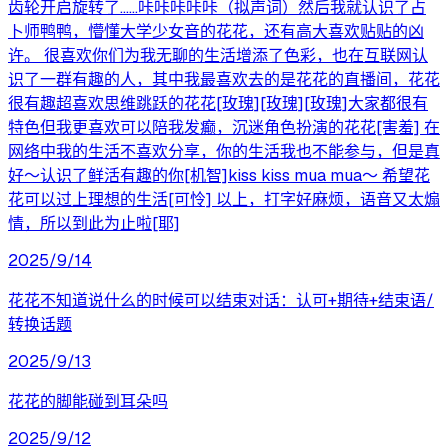
齿轮开启旋转了……咔咔咔咔咔（拟声词）然后我就认识了占
卜师鸭鸭，懵懂大学少女音的花花，还有高大喜欢贴贴的凶
许。 很喜欢你们为我无聊的生活增添了色彩，也在互联网认
识了一群有趣的人，其中我最喜欢去的是花花的直播间，花花
很有趣超喜欢思维跳跃的花花[玫瑰][玫瑰][玫瑰]大家都很有
特色但我更喜欢可以陪我发癫，沉迷角色扮演的花花[害羞] 在
网络中我的生活不喜欢分享，你的生活我也不能参与，但是真
好～认识了鲜活有趣的你[机智]kiss kiss mua mua～ 希望花
花可以过上理想的生活[可怜] 以上，打字好麻烦，语音又太煽
情，所以到此为止啦[耶]
2025/9/14
花花不知道说什么的时候可以结束对话：认可+期待+结束语/
转换话题
2025/9/13
花花的脚能碰到耳朵吗
2025/9/12