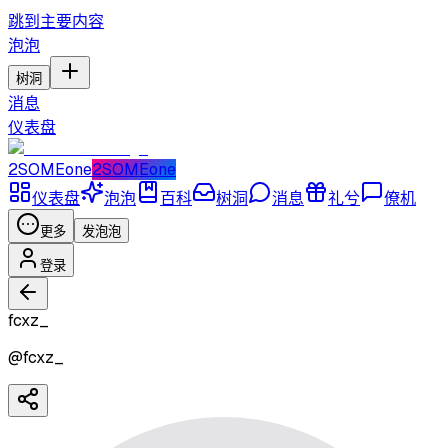
跳到主要内容
泡泡
树洞
消息
仪表盘
2SOMEone
2SOMEone
仪表盘
泡泡
百科
树洞
消息
礼兮
僚机
更多
发泡泡
登录
fcxz_
@
fcxz_