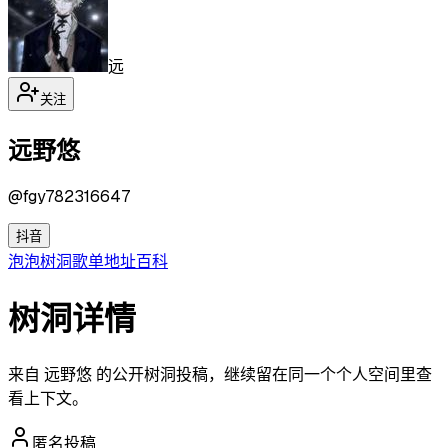
远
关注
远野悠
@
fgy782316647
抖音
泡泡
树洞
歌单
地址
百科
树洞详情
来自 远野悠 的公开树洞投稿，继续留在同一个个人空间里查
看上下文。
匿名投稿