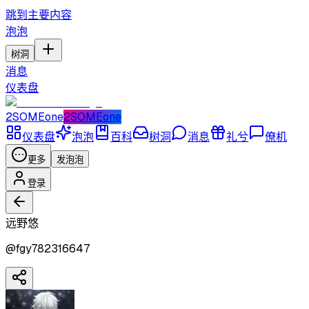
跳到主要内容
泡泡
树洞
消息
仪表盘
2SOMEone
2SOMEone
仪表盘
泡泡
百科
树洞
消息
礼兮
僚机
更多
发泡泡
登录
远野悠
@
fgy782316647