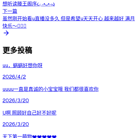
想听读滕王阁序૮₍ ˶•ᴗ•˶₎ა
下一篇
虽然刚开始看u直播没多久 但是希望u天天开心 越来越好 满月
快乐～🙆🏻‍♀️
更多投稿
uu，蜗蜗好想你呀
2026/4/2
uuuu一直是真诚的小宝宝哦 我们都很喜欢你
2026/3/20
U啊 照顾好自己好不好呢
2026/3/20
天下第一萌物❤️❤️❤️❤️❤️