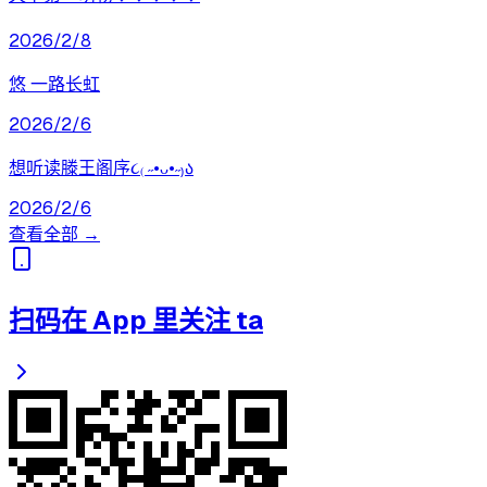
2026/2/8
悠 一路长虹
2026/2/6
想听读滕王阁序૮₍ ˶•ᴗ•˶₎ა
2026/2/6
查看全部 →
扫码在 App 里关注 ta