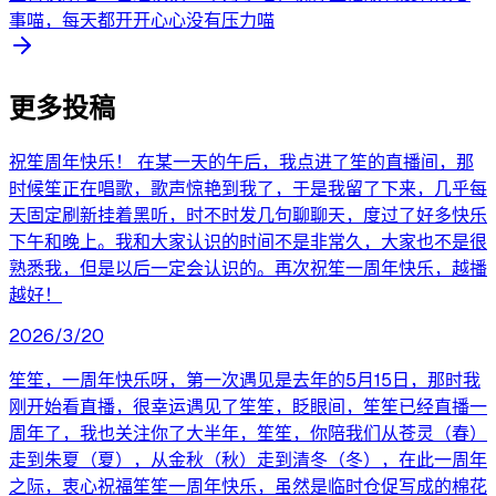
事喵，每天都开开心心没有压力喵
更多投稿
祝笙周年快乐！ 在某一天的午后，我点进了笙的直播间，那
时候笙正在唱歌，歌声惊艳到我了，于是我留了下来，几乎每
天固定刷新挂着黑听，时不时发几句聊聊天，度过了好多快乐
下午和晚上。我和大家认识的时间不是非常久，大家也不是很
熟悉我，但是以后一定会认识的。再次祝笙一周年快乐，越播
越好！
2026/3/20
笙笙，一周年快乐呀，第一次遇见是去年的5月15日，那时我
刚开始看直播，很幸运遇见了笙笙，眨眼间，笙笙已经直播一
周年了，我也关注你了大半年，笙笙，你陪我们从苍灵（春）
走到朱夏（夏），从金秋（秋）走到清冬（冬），在此一周年
之际，衷心祝福笙笙一周年快乐，虽然是临时仓促写成的棉花