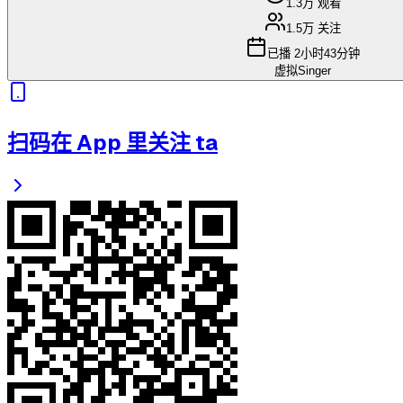
1.3万
观看
1.5万
关注
已播
2小时43分钟
虚拟Singer
扫码在 App 里关注 ta