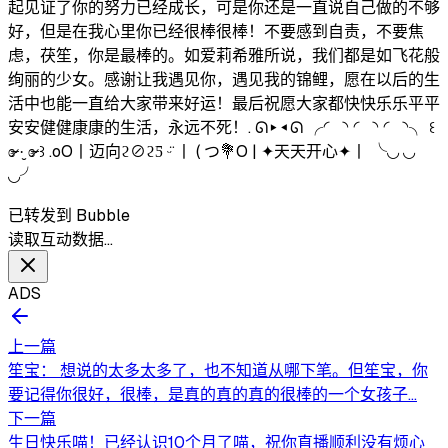
起见证了你的努力已经成长，可是你还是一直说自己做的不够
好，但是在我心里你已经很棒很棒！不要感到自责，不要焦
虑，茯笙，你是最棒的。如爱莉希雅所说，我们都是如飞花般
绚丽的少女。感谢让我遇见你，遇见我的锦鲤，愿在以后的生
活中也能一直给大家带来好运！最后祝愿大家都快快乐乐平平
安安健健康康的生活，永远不死！. ᘏ▸◂ᘏ ╭◜◝ ◜◝ ◜◝╮ ꒰
ɞ̴̶̷ ·̮ ɞ̴̶̷ ꒱ .oO丨迈向ϩ⊘ϩƼ ᵕ̈ 丨 ( つ💐O | ✦天天开心✦丨 ╰◟◞ ◟◞
◟◞╯
已转发到 Bubble
读取互动数据…
ADS
上一篇
笙宝： 想说的太多太多了，也不知道从哪下笔。但笙宝，你
要记得你很好，很棒，是真的真的真的很棒的一个女孩子...
下一篇
生日快乐喵！已经认识10个月了喵，祝你直播顺利没有烦心