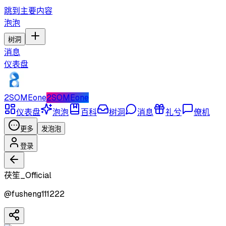
跳到主要内容
泡泡
树洞
消息
仪表盘
2SOMEone
2SOMEone
仪表盘
泡泡
百科
树洞
消息
礼兮
僚机
更多
发泡泡
登录
茯笙_Official
@
fusheng111222