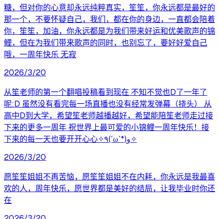
糖，但对你的心意却永远纯粹真实，笙笙，你永远都是最好的
那一个，不要怀疑自己，我们，都在你的身边，一直都会陪着
你，笙笙，加油，你永远都是为我们带来好运和优美歌声的锦
鲤，但在为我们带来歌声的同时，也别忘了，要好好爱自己
哦，一周年快乐 无寂
2026/3/20
从笙老师的第一个翻唱投稿看到现在 不知不觉也D了一年了
呢:D 虽然没有看完每一场直播也没有经常发弹幕（挠头） 从
高中D到大学，希望笙老师越播越好，希望能陪笙老师走过接
下来的更多一周年 祝世界上最可爱的小锦鲤一周年快乐！接
下来的每一天也要开开心心✧٩(ˊωˋ*)و✧
2026/3/20
愿笙笙姐姐不再苦恼，愿笙笙姐姐不在内耗，你永远是我最喜
欢的人，周年快乐，愿世界都是美好的结局，让我毕业时你还
在
2026/3/20