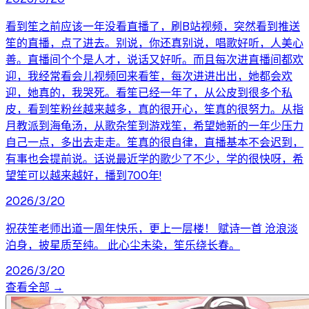
看到笙之前应该一年没看直播了，刷B站视频，突然看到推送
笙的直播，点了进去。别说，你还真别说，唱歌好听，人美心
善。直播间个个是人才，说话又好听。而且每次进直播间都欢
迎，我经常看会儿视频回来看笙，每次进进出出，她都会欢
迎，她真的，我哭死。看笙已经一年了，从公皮到很多个私
皮，看到笙粉丝越来越多，真的很开心，笙真的很努力。从指
月教派到海龟汤，从歌杂笙到游戏笙，希望她新的一年少压力
自己一点，多出去走走。笙真的很自律，直播基本不会迟到，
有事也会提前说。话说最近学的歌少了不少，学的很快呀，希
望笙可以越来越好，播到700年!
2026/3/20
祝茯笙老师出道一周年快乐，更上一层楼！ 赋诗一首 沧浪淡
泊身，披星质至纯。 此心尘未染，笙乐绕长春。
2026/3/20
查看全部 →