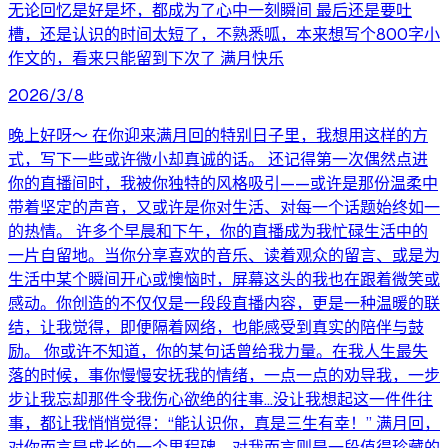
无论回忆是好是坏，都成为了心中一刻瞬间 最后还是要吐
槽，还是认识的时间太短了，不熟悉呱，本来想写个800字小
作文的，看来只能留到下次了 满月快乐
2026/3/8
晚上好呀～ 在你迎来满月回的特别日子里，我想用这样的方
式，写下一些或许微小却真诚的话。 还记得第一次偶然点进
你的直播间时，我被你独特的风格吸引——或许是那份温柔中
带着坚定的声音，又或许是你对生活、对每一个话题始终如一
的热情。 许多个早晨和下午，你的直播成为我忙碌生活中的
一片自留地。当你分享喜欢的音乐、读着观众的留言、或是为
生活中某个瞬间开心或懊恼时，屏幕这头的我也在跟着微笑或
感动。你创造的不仅仅是一段段直播内容，更是一种温暖的联
结，让我觉得，即便隔着网络，也能感受到真实的陪伴与鼓
励。 你或许不知道，你的某句话曾给我力量。在我人生最失
落的时候，事你慢慢安抚我的情绪，一点一点的劝导我，一步
步让我忘却那件令我伤心欲绝的往事...没让我想起这一件件往
事，都让我悄悄觉得：“能认识你，真是三生有幸！” 满月回，
对你而言是成长的一个里程碑，对我而言则是一段值得珍藏的