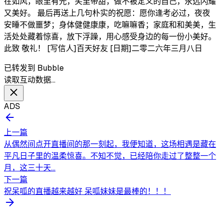
在如风，眼里有光，笑里带甜，做不被定义的自己，永远闪耀
又美好。 最后再送上几句朴实的祝愿：愿你逢考必过，夜夜
安睡不做噩梦；身体健健康康，吃嘛嘛香；家庭和和美美，生
活处处藏着惊喜，放下浮躁，用心感受身边的每一份小美好。
此致 敬礼！ [写信人]百天好友 [日期]二零二六年三月八日
已转发到 Bubble
读取互动数据…
ADS
上一篇
从偶然间点开直播间的那一刻起，我便知道，这场相遇是藏在
平凡日子里的温柔惊喜。不知不觉，已经陪你走过了整整一个
月，这三十天...
下一篇
祝呆呱的直播越来越好 呆呱妹妹是最棒的！！！