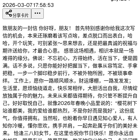
2026-03-07 17:58:53
分享卡片
致朋友的一封信 你好呀，朋友！ 首先特别感谢你给我这次写
信的机会，本来还琢磨着该写点啥，差点脱口而出表白，哈
哈，开个玩笑，可别紧张～思来想去，还是把最真诚的祝福与
期许送给你，才最合心意。 感恩这场相遇，相识本就是一场
难得的缘分。佛说：不忘初心，方得始终，活在当下，便是圆
满。话不多说，只愿你能好好把握当下，做事从容笃定、手拿
把稳，一步一个脚印稳步前行，不被外物所困，不被琐事牵
绊。 工作上，愿你一路顺风顺水，财运爆棚，一路发发发；
生活里，愿烦恼绕道走，快乐常相伴，大胆活出自我，尽情绽
放独属于你的魅力。未来从来都值得期待，你只管不断提升自
己，好好取悦自己，就像2026年春晚小品里说的：“樱花树下
站谁都美，我的爱给谁都热烈，不是你好而是我好”，这份底
气，你值得拥有。当然啦，也盼着你早日遇见知心爱人，有人
知你冷暖，懂你悲欢，携手并肩，一起奔赴属于你们的美好未
来。 恰逢三八妇女节，在这里也祝你节日快乐！愿你永远自