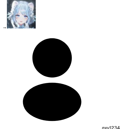
→
gxy1234