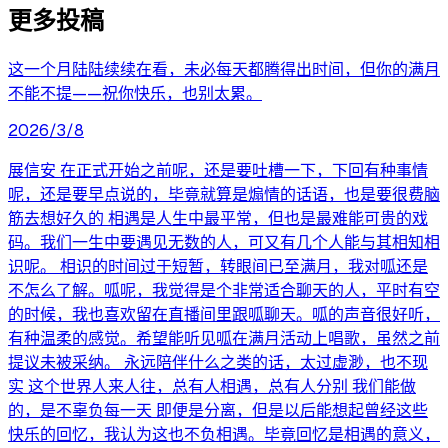
更多投稿
这一个月陆陆续续在看，未必每天都腾得出时间，但你的满月
不能不提——祝你快乐，也别太累。
2026/3/8
展信安 在正式开始之前呢，还是要吐槽一下，下回有种事情
呢，还是要早点说的，毕竟就算是煽情的话语，也是要很费脑
筋去想好久的 相遇是人生中最平常，但也是最难能可贵的戏
码。我们一生中要遇见无数的人，可又有几个人能与其相知相
识呢。 相识的时间过于短暂，转眼间已至满月，我对呱还是
不怎么了解。呱呢，我觉得是个非常适合聊天的人，平时有空
的时候，我也喜欢留在直播间里跟呱聊天。呱的声音很好听，
有种温柔的感觉。希望能听见呱在满月活动上唱歌，虽然之前
提议未被采纳。 永远陪伴什么之类的话，太过虚渺，也不现
实 这个世界人来人往，总有人相遇，总有人分别 我们能做
的，是不辜负每一天 即便是分离，但是以后能想起曾经这些
快乐的回忆，我认为这也不负相遇。毕竟回忆是相遇的意义，