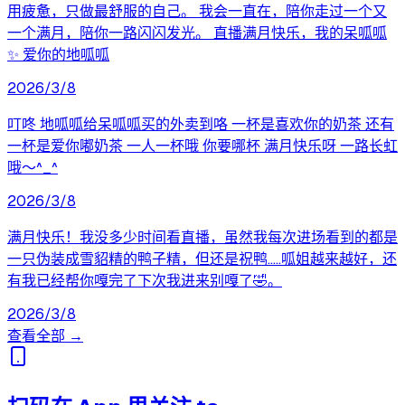
用疲惫，只做最舒服的自己。 我会一直在，陪你走过一个又
一个满月，陪你一路闪闪发光。 直播满月快乐，我的呆呱呱
✨ 爱你的地呱呱
2026/3/8
叮咚 地呱呱给呆呱呱买的外卖到咯 一杯是喜欢你的奶茶 还有
一杯是爱你嘟奶茶 一人一杯哦 你要哪杯 满月快乐呀 一路长虹
哦～^_^
2026/3/8
满月快乐！我没多少时间看直播，虽然我每次进场看到的都是
一只伪装成雪貂精的鸭子精，但还是祝鸭…..呱姐越来越好，还
有我已经帮你嘎完了下次我进来别嘎了🤣。
2026/3/8
查看全部 →