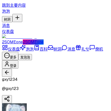
跳到主要内容
泡泡
树洞
消息
仪表盘
2SOMEone
2SOMEone
仪表盘
泡泡
百科
树洞
消息
礼兮
僚机
更多
发泡泡
登录
gxy1234
@
gxy123