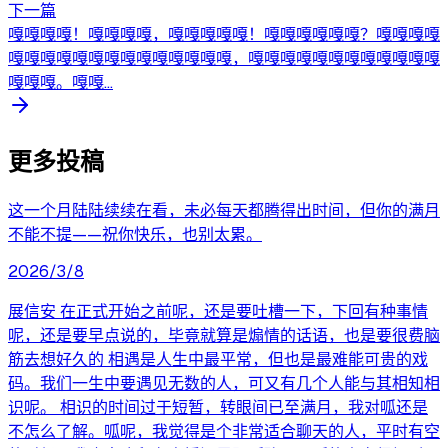
下一篇
嘎嘎嘎嘎！嘎嘎嘎嘎，嘎嘎嘎嘎嘎！嘎嘎嘎嘎嘎嘎？嘎嘎嘎嘎
嘎嘎嘎嘎嘎嘎嘎嘎嘎嘎嘎嘎嘎嘎，嘎嘎嘎嘎嘎嘎嘎嘎嘎嘎嘎嘎
嘎嘎嘎。嘎嘎...
更多投稿
这一个月陆陆续续在看，未必每天都腾得出时间，但你的满月
不能不提——祝你快乐，也别太累。
2026/3/8
展信安 在正式开始之前呢，还是要吐槽一下，下回有种事情
呢，还是要早点说的，毕竟就算是煽情的话语，也是要很费脑
筋去想好久的 相遇是人生中最平常，但也是最难能可贵的戏
码。我们一生中要遇见无数的人，可又有几个人能与其相知相
识呢。 相识的时间过于短暂，转眼间已至满月，我对呱还是
不怎么了解。呱呢，我觉得是个非常适合聊天的人，平时有空