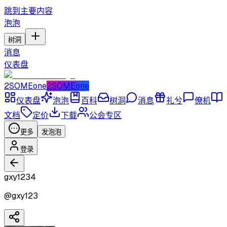
跳到主要内容
泡泡
树洞
消息
仪表盘
2SOMEone
2SOMEone
仪表盘
泡泡
百科
树洞
消息
礼兮
僚机
文档
定价
下载
公会专区
更多
发泡泡
登录
gxy1234
@
gxy123