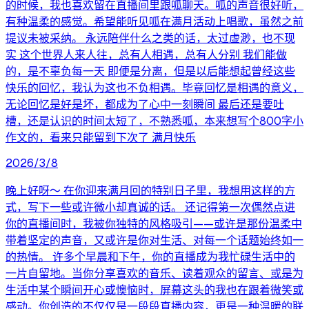
的时候，我也喜欢留在直播间里跟呱聊天。呱的声音很好听，
有种温柔的感觉。希望能听见呱在满月活动上唱歌，虽然之前
提议未被采纳。 永远陪伴什么之类的话，太过虚渺，也不现
实 这个世界人来人往，总有人相遇，总有人分别 我们能做
的，是不辜负每一天 即便是分离，但是以后能想起曾经这些
快乐的回忆，我认为这也不负相遇。毕竟回忆是相遇的意义，
无论回忆是好是坏，都成为了心中一刻瞬间 最后还是要吐
槽，还是认识的时间太短了，不熟悉呱，本来想写个800字小
作文的，看来只能留到下次了 满月快乐
2026/3/8
晚上好呀～ 在你迎来满月回的特别日子里，我想用这样的方
式，写下一些或许微小却真诚的话。 还记得第一次偶然点进
你的直播间时，我被你独特的风格吸引——或许是那份温柔中
带着坚定的声音，又或许是你对生活、对每一个话题始终如一
的热情。 许多个早晨和下午，你的直播成为我忙碌生活中的
一片自留地。当你分享喜欢的音乐、读着观众的留言、或是为
生活中某个瞬间开心或懊恼时，屏幕这头的我也在跟着微笑或
感动。你创造的不仅仅是一段段直播内容，更是一种温暖的联