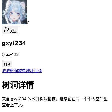
G
关注
gxy1234
@
gxy123
抖音
泡泡
树洞
歌单
地址
百科
树洞详情
来自 gxy1234 的公开树洞投稿，继续留在同一个个人空间里
查看上下文。