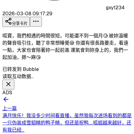
gxy1234
2026-03-08 09:17:29
分享卡片
呱寶，我們相遇的時間很短，可能還不到一個月🧐 被妳溫暖
的聲音吸引住，聽了非常想睡覺😪 你還有很長路要走，看遠
一點，大家也會陪著妳一起前進 運氣會到妳身上的，我們一
起加油，摁～麻😘
已转发到 Bubble
读取互动数据…
ADS
上一篇
满月快乐！我没多少时间看直播，虽然我每次进场看到的都是
一只伪装成雪貂精的鸭子精，但还是祝鸭…..呱姐越来越好，还
有我已经...