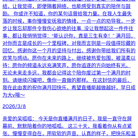
结，让我觉得，即便隔着网络，也能感受到真实的陪伴与鼓
励。 你或许不知道，你的某句话曾给我力量。在我人生最失
落的时候，事你慢慢安抚我的情绪，一点一点的劝导我，一步
步让我忘却那件令我伤心欲绝的往事...没让我想起这一件件往
事，都让我悄悄觉得：“能认识你，真是三生有幸！” 满月回，
对你而言是成长的一个里程碑，对我而言则是一段值得珍藏的
回忆。感谢你这一个月的坚持与付出，感谢你带给我们所有的
欢笑与感动。愿你在未来的路上，继续被热爱包围，被温柔以
待；愿你的频道永远充满笑声，愿你追逐的方向始终有光。
无论未来走多远，我都会记得这个陪你度过第一个满月的时
刻。请继续闪耀吧，像你一直做的那样。 在这封信的最后，
我在此由衷的祝你满月回快乐，希望直播能越做越好，早日成
为大v哦～
2026/3/8
亲爱的呆呱呱： 今天是你直播满月的日子，我是一直守在屏
幕前、默默陪着你的地呱呱。 这三十天，我看着你从有点紧
张、慢慢变得自在，用软软的声音、认真的样子，把快乐和温