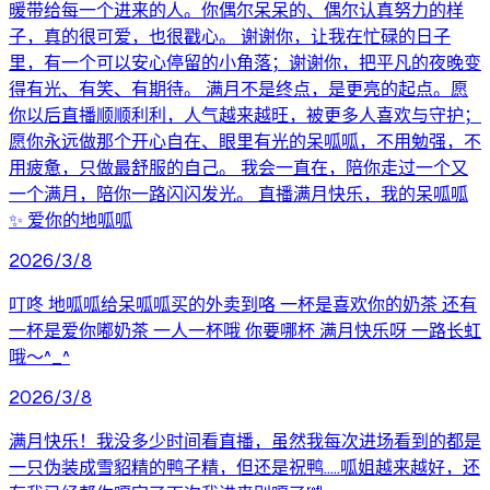
暖带给每一个进来的人。你偶尔呆呆的、偶尔认真努力的样
子，真的很可爱，也很戳心。 谢谢你，让我在忙碌的日子
里，有一个可以安心停留的小角落；谢谢你，把平凡的夜晚变
得有光、有笑、有期待。 满月不是终点，是更亮的起点。愿
你以后直播顺顺利利，人气越来越旺，被更多人喜欢与守护；
愿你永远做那个开心自在、眼里有光的呆呱呱，不用勉强，不
用疲惫，只做最舒服的自己。 我会一直在，陪你走过一个又
一个满月，陪你一路闪闪发光。 直播满月快乐，我的呆呱呱
✨ 爱你的地呱呱
2026/3/8
叮咚 地呱呱给呆呱呱买的外卖到咯 一杯是喜欢你的奶茶 还有
一杯是爱你嘟奶茶 一人一杯哦 你要哪杯 满月快乐呀 一路长虹
哦～^_^
2026/3/8
满月快乐！我没多少时间看直播，虽然我每次进场看到的都是
一只伪装成雪貂精的鸭子精，但还是祝鸭…..呱姐越来越好，还