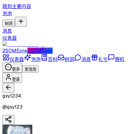
跳到主要内容
泡泡
树洞
消息
仪表盘
2SOMEone
2SOMEone
仪表盘
泡泡
百科
树洞
消息
礼兮
僚机
更多
发泡泡
登录
gxy1234
@
gxy123