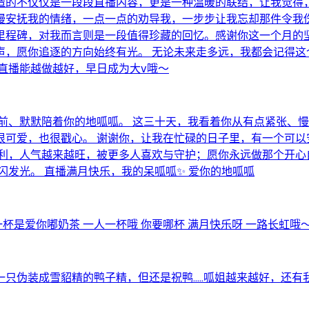
造的不仅仅是一段段直播内容，更是一种温暖的联结，让我觉得，
安抚我的情绪，一点一点的劝导我，一步步让我忘却那件令我伤心
个里程碑，对我而言则是一段值得珍藏的回忆。感谢你这一个月
声，愿你追逐的方向始终有光。 无论未来走多远，我都会记得这
直播能越做越好，早日成为大v哦～
前、默默陪着你的地呱呱。 这三十天，我看着你从有点紧张、
很可爱，也很戳心。 谢谢你，让我在忙碌的日子里，有一个可以
利利，人气越来越旺，被更多人喜欢与守护；愿你永远做那个开心
闪发光。 直播满月快乐，我的呆呱呱✨ 爱你的地呱呱
杯是爱你嘟奶茶 一人一杯哦 你要哪杯 满月快乐呀 一路长虹哦～^
只伪装成雪貂精的鸭子精，但还是祝鸭…..呱姐越来越好，还有