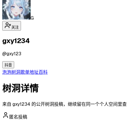
G
关注
gxy1234
@
gxy123
抖音
泡泡
树洞
歌单
地址
百科
树洞详情
来自 gxy1234 的公开树洞投稿，继续留在同一个个人空间里
匿名投稿