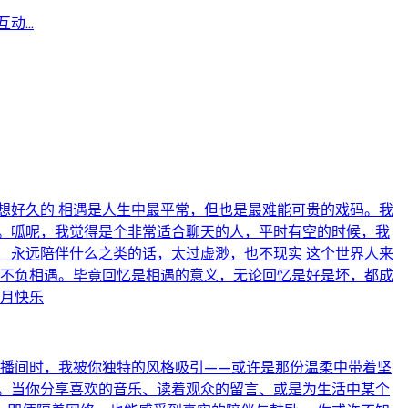
...
想好久的 相遇是人生中最平常，但也是最难能可贵的戏码。我
。呱呢，我觉得是个非常适合聊天的人，平时有空的时候，我
 永远陪伴什么之类的话，太过虚渺，也不现实 这个世界人来
也不负相遇。毕竟回忆是相遇的意义，无论回忆是好是坏，都成
满月快乐
直播间时，我被你独特的风格吸引——或许是那份温柔中带着坚
。当你分享喜欢的音乐、读着观众的留言、或是为生活中某个