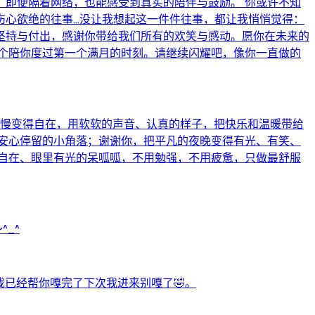
即便隔着网络，也能感受到真实的陪伴与鼓励。 你或许不知
欲绝的往事...没让我想起这一件件往事，都让我悄悄觉得：
的坚持与付出，感谢你带给我们所有的欢笑与感动。愿你在未来的
个陪你度过第一个满月的时刻。请继续闪耀吧，像你一直做的
慢慢变得自在，用软软的声音、认真的样子，把快乐和温暖带给
安心停留的小角落；谢谢你，把平凡的夜晚变得有光、有笑、
自在、眼里有光的呆呱呱，不用勉强，不用疲惫，只做最舒服
_^
我已经帮你嘎完了下次我进来别嘎了🤣。