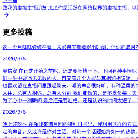
下一篇
致我的虚拟主播朋友 瓜瓜你是活跃在网络世界的虚拟主播，以数
更多投稿
这一个月陆陆续续在看，未必每天都腾得出时间，但你的满月
2026/3/8
展信安 在正式开始之前呢，还是要吐槽一下，下回有种事情呢
们一生中要遇见无数的人，可又有几个人能与其相知相识呢。
也喜欢留在直播间里跟呱聊天。呱的声音很好听，有种温柔的感
人往，总有人相遇，总有人分别 我们能做的，是不辜负每一天
为了心中一刻瞬间 最后还是要吐槽，还是认识的时间太短了，
2026/3/8
晚上好呀～ 在你迎来满月回的特别日子里，我想用这样的方式
定的声音，又或许是你对生活、对每一个话题始终如一的热情