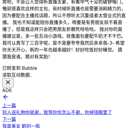
笑吧，不会让人觉得听直播太累，有着中气十足的破锣嗓门，
俺就很喜欢这样的主包，有时候听直播也是需要消耗精力的，
因为要配合主播找话题，所以不想听太沉重或者太营业式的直
播。 我也不知道能陪你直播多久，嗯要是有男朋友就不看直
播了，但是我这样只会把男朋友折磨死哈哈哈。 我对你的直
播建议是，多一些互动小游戏，就像面包要配牛奶才不干巴。
我可认真写了三百字呢，是不是要夸夸我然后亲亲我-3- 希望
你天天开心，新的一年也越来越好！好好吃饭好好睡觉。 猜
猜我是谁，猜对有奖励！
已转发到 Bubble
读取互动数据…
ADS
上一篇
别人送礼物你就谢，我骂你你怎么不谢，你掉钱眼里了
下一篇
我是美女 鹤别一般