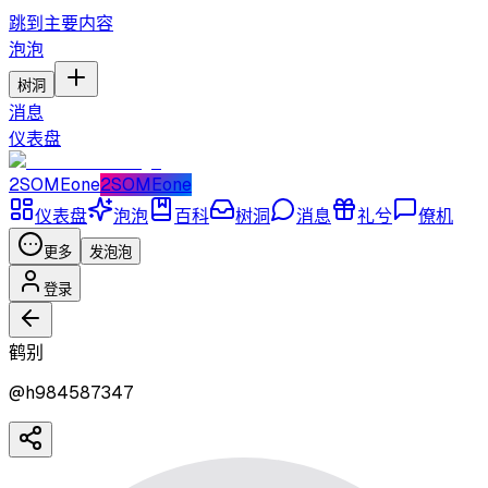
跳到主要内容
泡泡
树洞
消息
仪表盘
2SOMEone
2SOMEone
仪表盘
泡泡
百科
树洞
消息
礼兮
僚机
更多
发泡泡
登录
鹤别
@
h984587347