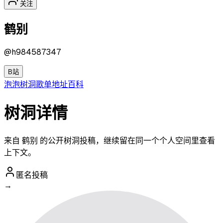
关注
鹤别
@
h984587347
B站
泡泡
树洞
歌单
地址
百科
树洞详情
来自 鹤别 的公开树洞投稿，继续留在同一个个人空间里查看
上下文。
匿名投稿
→