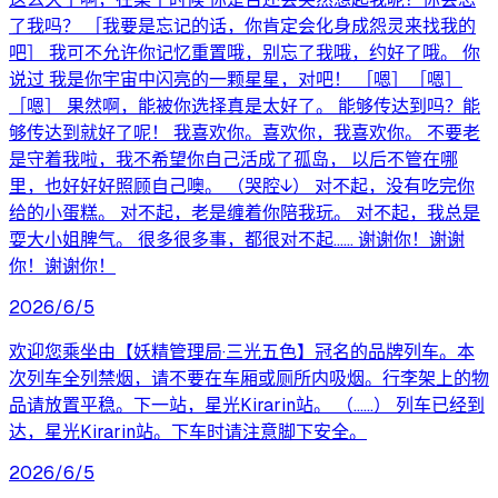
了我吗？ ［我要是忘记的话，你肯定会化身成怨灵来找我的
吧］ 我可不允许你记忆重置哦，别忘了我哦，约好了哦。 你
说过 我是你宇宙中闪亮的一颗星星，对吧！ ［嗯］［嗯］
［嗯］ 果然啊，能被你选择真是太好了。 能够传达到吗？能
够传达到就好了呢！ 我喜欢你。喜欢你，我喜欢你。 不要老
是守着我啦，我不希望你自己活成了孤岛， 以后不管在哪
里，也好好好照顾自己噢。 （哭腔↓） 对不起，没有吃完你
给的小蛋糕。 对不起，老是缠着你陪我玩。 对不起，我总是
耍大小姐脾气。 很多很多事，都很对不起…… 谢谢你！谢谢
你！谢谢你！
2026/6/5
欢迎您乘坐由【妖精管理局·三光五色】冠名的品牌列车。本
次列车全列禁烟，请不要在车厢或厕所内吸烟。行李架上的物
品请放置平稳。下一站，星光Kirarin站。 （……） 列车已经到
达，星光Kirarin站。下车时请注意脚下安全。
2026/6/5