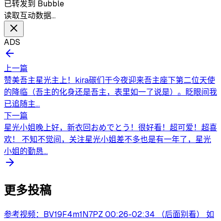
已转发到 Bubble
读取互动数据…
ADS
上一篇
赞美吾主星光主上！kira碳们于今夜迎来吾主座下第二位天使
的降临（吾主的化身还是吾主，表里如一了说是）。眨眼间我
已追随主...
下一篇
星光小姐晚上好，新衣回おめでとう！很好看！超可爱！超喜
欢！ 不知不觉间，关注星光小姐差不多也是有一年了，星光
小姐的勤恳...
更多投稿
参考视频：BV19F4m1N7PZ 00:26-02:34 （后面别看） 如