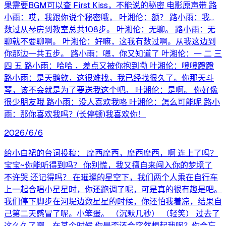
果需要BGM可以查 First Kiss，不能说的秘密 电影原声带 路
小雨：哎，我跟你说个秘密哦， 叶湘伦：额？ 路小雨：我...
数过从琴房到教室总共108步。 叶湘伦：无聊。 路小雨：无
聊就不要聊啊。 叶湘伦：好嘛，这我有数过啊。从我这边到
你那边一共五步。 路小雨：嗯，你又知道了 叶湘伦：一 二 三
四 五 路小雨：哈哈 ，差点又被你抱到嘞 叶湘伦：噔噔蹬蹬
路小雨：是天鹅欸，这很难找，我已经找很久了。你那天斗
琴，该不会就是为了要送我这个吧。 叶湘伦：是啊。 你好像
很少朋友哦 路小雨：没人喜欢我咯 叶湘伦：怎么可能呢 路小
雨：那你喜欢我吗？(长停顿)我喜欢你！
2026/6/6
给小白裙的台词投稿： 摩西摩西，摩西摩西，啊 连上了吗？
宝宝~你能听得到吗？ 你别慌，我又擅自来闯入你的梦境了
不许哭 还记得吗？ 在璀璨的星空下，我们两个人乘在自行车
上一起合唱小星星时，你还跑调了呢，可是真的很有趣是吧。
我们停下脚步在河堤边数星星的时候，你还怕我着凉，结果自
己第二天感冒了呢。小笨蛋。 （沉默几秒） （轻笑） 过去了
这么久了啊，在某个时候 你是否还会突然想起我呢？你会忘