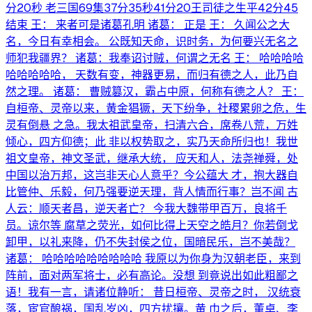
分20秒 老三国69集37分35秒41分20王司徒之生平42分45
结束 王： 来者可是诸葛孔明 诸葛： 正是 王： 久闻公之大
名，今日有幸相会。 公既知天命，识时务，为何要兴无名之
师犯我疆界？ 诸葛：我奉诏讨贼，何谓之无名 王： 哈哈哈哈
哈哈哈哈哈， 天数有变，神器更易，而归有德之人，此乃自
然之理。 诸葛： 曹贼篡汉，霸占中原，何称有德之人？ 王：
自桓帝、灵帝以来，黄金猖獗，天下纷争，社稷累卵之危，生
灵有倒悬 之急。我太祖武皇帝，扫清六合，席卷八荒，万姓
倾心，四方仰德；此 非以权势取之，实乃天命所归也！我世
祖文皇帝，神文圣武，继承大统， 应天和人，法尧禅舜，处
中国以治万邦，这岂非天心人意乎？今公蕴大 才，抱大器自
比管仲、乐毅，何乃强要逆天理，背人情而行事？岂不闻 古
人云：顺天者昌，逆天者亡？ 今我大魏带甲百万，良将千
员。谅尔等 腐草之荧光，如何比得上天空之皓月？你若倒戈
卸甲，以礼来降，仍不失封侯之位，国暗民乐，岂不美哉？
诸葛： 哈哈哈哈哈哈哈哈哈 我原以为你身为汉朝老臣，来到
阵前，面对两军将士，必有高论。没想 到竟说出如此粗鄙之
语！我有一言，请诸位静听： 昔日桓帝、灵帝之时， 汉统衰
落，宦官酿祸，国乱岁凶，四方扰攘。黄 巾之后，董卓、李