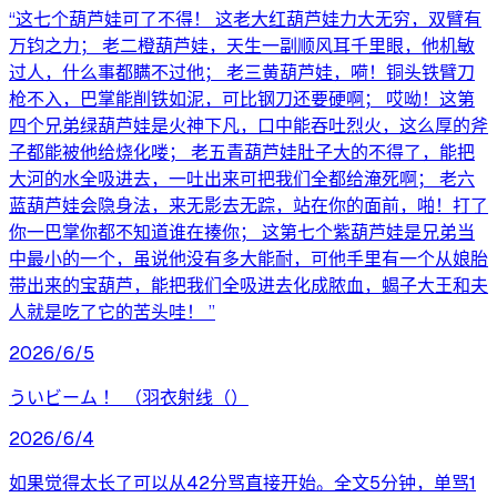
“这七个葫芦娃可了不得！ 这老大红葫芦娃力大无穷，双臂有
万钧之力； 老二橙葫芦娃，天生一副顺风耳千里眼，他机敏
过人，什么事都瞒不过他； 老三黄葫芦娃，嗬！铜头铁臂刀
枪不入，巴掌能削铁如泥，可比钢刀还要硬啊； 哎呦！这第
四个兄弟绿葫芦娃是火神下凡，口中能吞吐烈火，这么厚的斧
子都能被他给烧化喽； 老五青葫芦娃肚子大的不得了，能把
大河的水全吸进去，一吐出来可把我们全都给淹死啊； 老六
蓝葫芦娃会隐身法，来无影去无踪，站在你的面前，啪！打了
你一巴掌你都不知道谁在揍你； 这第七个紫葫芦娃是兄弟当
中最小的一个，虽说他没有多大能耐，可他手里有一个从娘胎
带出来的宝葫芦，能把我们全吸进去化成脓血，蝎子大王和夫
人就是吃了它的苦头哇！ ”
2026/6/5
ういビーム ！ （羽衣射线（）
2026/6/4
如果觉得太长了可以从42分骂直接开始。全文5分钟，单骂1