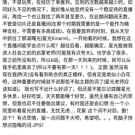
情，不是玩笑，在经历了单推到，见到的次数越来越少的，如
同好久不见的情况下，我好像从始至终没有一个稳定待的直播
间，再找一个也让我找了两年甚至更久，在此期间翻阅无数，
不管是切片还是直播间(在那个时期我需要的是一个能作为精
神支柱，不需要有多高成就)，在我要放弃的时刻，我从天空
中抓住了那道曙光(星光Kirarin)，一开始看的时候，我想在这
个直播间能学会点什么呢？越往后看，越能确定，星光能做我
进入社会之前的启蒙老师(可能我有点夸大)。也学会了很多，
是之前所没有的，所以b站，在那一天到来的时候，就可以从
我手机里离去了(所以不要有那一天！！！)。 正题:虽然没有
现在我(昨天)没有看到新衣的真正模样，但肯定是类似小白花
吧，这种重要的时候就不说那些不贴主题的词了(星光老师应
该知道)。 我也写不出什么好词了，但还是不能忘记提醒星光
多休息，好好吃饭，天天都能睡个好觉，虽然主播有自己的思
想，但我也忍不住要做出建议，有时我还是会幻想:在一个小
院里听着星光的直播，无忧无虑…… 花絮:这个词不对劲，删！
这个？有点悲情，留一点问题不大吧，希望吧。。。死脑子快
想点隐晦的词.JPG！