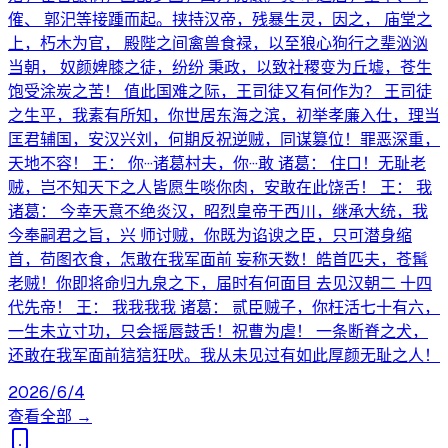
傕、 郭汜等接踵而起。挟持汉帝，残暴生灵，因之， 庙堂之
上，朽木为官， 殿陛之间禽兽食禄，以至狼心狗行之辈汹汹
当朝， 奴颜婢膝之徒，纷纷 秉政，以致社稷变为丘墟，苍生
饱受涂炭之苦！ 值此国难之际，王司徒又有何作为？ 王司徒
之生平，我素有所知，你世居东海之滨，初举孝廉入仕，理当
匡君辅国，安汉兴刘，何期反祝逆贼，同谋篡位！罪恶深重，
天地不容！ 王： 你···诸葛村夫，你···敢 诸葛： 住口！无耻老
贼，岂不知天下之人皆愿生啖你肉，安敢在此饶舌！ 王： 我
诸葛： 今幸天意不绝炎汉，昭烈皇帝于西川，继承大统，我
今奉嗣君之旨，兴 师讨贼，你既为谄谀之臣，只可潜身缩
首，苟图衣食，怎敢在我军面前 妄称天数！皓首匹夫，苍髯
老贼！你即将命归九泉之下，届时有何面目 去见汉朝二 十四
代先帝！ 王： 我我我我 诸葛： 贰臣贼子，你枉活七十有六，
一生未立寸功，只会摇唇鼓舌！祝曹为虐！ 一条断脊之犬，
还敢在我军面前狺狺狂吠。我从未见过有如此厚颜无耻之人！
2026/6/4
查看全部 →