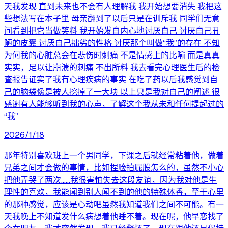
天我发现 直到未来也不会有人理解我 我开始想要消失 我把这
些想法写在本子里 母亲翻到了以后只是在训斥我 同学们无意
间看到把它当做笑料 我开始发自内心地讨厌自己 讨厌自己丑
陋的皮囊 讨厌自己拙劣的性格 讨厌那个叫做“我”的存在 不知
为何我的心脏总会在悲伤时刺痛 不是情感上的比喻 而是真真
实实，足以让崩溃的刺痛 不出所料 我去看完心理医生后的检
查报告证实了我有心理疾病的事实 在吃了药以后我感觉到自
己的脑袋像是被人挖掉了一大块 以上只是我对自己的阐述 很
感谢有人能够听到我的心声，了解这个我从未和任何提起过的
“我”
2026/1/18
那年特别喜欢班上一个男同学，下课之后就经常粘着他，做着
兄弟之间才会做的事情，比如捏脸拍屁股怎么的，虽然不小心
把他弄哭了两次……我很害怕失去这段友谊，因为我对他是生
理性的喜欢，我能闻到别人闻不到的他的特殊体香，至于心里
的那种感觉，应该是心动吧虽然我知道我们之间不可能。有一
天我晚上不知道发什么病想着他睡不着。现在呢，他早恋找了