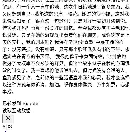
解到，有一个人一直在追她，这次生日给她送了很多东西，我
又回想到自已--我能送的只有一枝花。她过的很幸福，这对我
来说就知足了。很喜欢一句歌词：只是刚好情窦初开遇到你。
情窦初开吗？也算一份美好的回忆。至今我都没有再主动和他
说过话，只是在她的游戏群里看着他们在聊天，或许这就是上
天的安排，我的剧本吧？我保存了这份“喜欢”中最干净的样
子：没有磨损，没有纠缠，只有那个脸红低头看书的下午，永
远定格在青春的书页里。 我很抱歉带来负面情绪，这封信也
做好了大概率不会被读的打算，但这个故事似乎在我的心理沉
淀的过久了。我一直想将他诉说出去，但时候没有合适的人，
直到遇见了你，之前你的一些话语直冲我的心灵，我才会选择
以这种方式与你诉说，加油。祝你身体健康，万事如意，心想
事成。
已转发到 Bubble
读取互动数据…
ADS