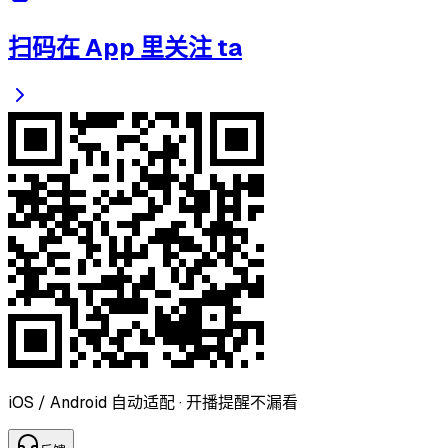
扫码在 App 里关注 ta
iOS / Android 自动适配 · 开播提醒不漏看