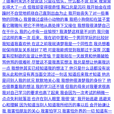
了错事时永远不会说话 只是在低头，什么都不说 后来 我渐渐
长得大了一点 但我却变得很奇怪 胸口总是沉闷 我开始会在烦
躁时不自觉地抓挠自己直到出血为止 我开始丧失了对一些事
物的同情心 我曾做过虐待小动物的事 我把小狗倒扣在篮子里
看它嗷嗷叫 把它不停地从高处摔下又接住 我想我很清楚自己
在干什么 我的心中有一丝愉悦? 我清楚这样是不对的 我只做
过这样的事一次 后来，我在初中里和一个男同学玩的比较好
我知道我喜欢他 在这之前我就清楚我是一个同性恋 我总想着
就保持朋友关系就好了吧 可是我能感觉到我那过于深厚 沉重
富有控制欲的友谊让他苦恼 于是我就在一天故意和他撕破脸
骂他骂的很难听 尽管这不是我真实想法 我总是想让他离我远
一点 我想他其实已经知道我的想法了 他只是什么话都没有说
我从此和他没有再当面交流过一句话 知道后来我才知道 他总
是问别人我的状况 默默地关心我 我想他很清楚我的身份了 他
也很尊重我的想法 我的学习还不错 但我的母亲对我要求很高
我对自己学习的要求也高了起来 我会因为一次考试的稍微一
点点失利就落泪 也许在别人眼里 我很“装” 我开始逃避 逃避关
心和理解 因为知道当别人知道我所经历的事以后 会开始谦让
我 我害怕朋友的关心 我害怕学习 我害怕外界的一切 知道有一