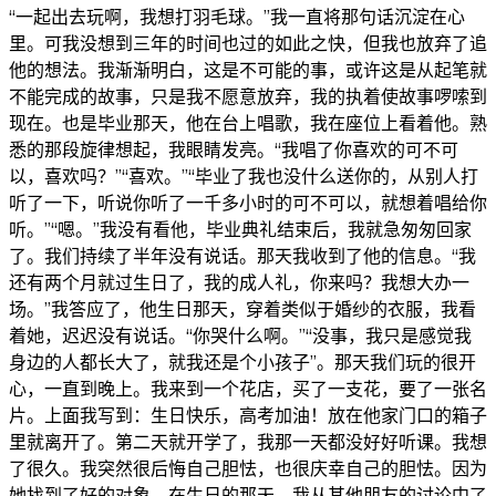
“一起出去玩啊，我想打羽毛球。”我一直将那句话沉淀在心
里。可我没想到三年的时间也过的如此之快，但我也放弃了追
他的想法。我渐渐明白，这是不可能的事，或许这是从起笔就
不能完成的故事，只是我不愿意放弃，我的执着使故事啰嗦到
现在。也是毕业那天，他在台上唱歌，我在座位上看着他。熟
悉的那段旋律想起，我眼睛发亮。“我唱了你喜欢的可不可
以，喜欢吗？”“喜欢。”“毕业了我也没什么送你的，从别人打
听了一下，听说你听了一千多小时的可不可以，就想着唱给你
听。”“嗯。”我没有看他，毕业典礼结束后，我就急匆匆回家
了。我们持续了半年没有说话。那天我收到了他的信息。“我
还有两个月就过生日了，我的成人礼，你来吗？我想大办一
场。”我答应了，他生日那天，穿着类似于婚纱的衣服，我看
着她，迟迟没有说话。“你哭什么啊。”“没事，我只是感觉我
身边的人都长大了，就我还是个小孩子”。那天我们玩的很开
心，一直到晚上。我来到一个花店，买了一支花，要了一张名
片。上面我写到：生日快乐，高考加油！放在他家门口的箱子
里就离开了。第二天就开学了，我那一天都没好好听课。我想
了很久。我突然很后悔自己胆怯，也很庆幸自己的胆怯。因为
她找到了好的对象，在生日的那天，我从其他朋友的讨论中了