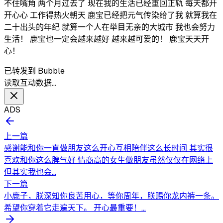
不住嘴角 两个月过去了 现在我的生活已经重回正轨 每天都开
开心心 工作得热火朝天 鹿宝已经把元气传染给了我 就算我在
二十出头的年纪 就算一个人在举目无亲的大城市 我也会努力
生活！ 鹿宝也一定会越来越好 越来越可爱的！ 鹿宝天天开
心！
已转发到 Bubble
读取互动数据…
ADS
上一篇
感谢能和你一直做朋友这么开心互相陪伴这么长时间 其实很
喜欢和你这么脾气好 情商高的女生做朋友虽然仅仅在网络上
但其实我也会...
下一篇
小鹿子，朕深知你良苦用心，等你周年，朕赐你龙内裤一条。
希望你穿着它走遍天下。 开心最重要！...