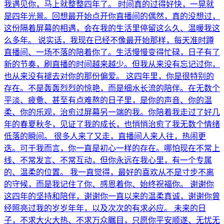
我遇见你，马上就整整四年了。 时间真的过得好快，一晃就
是四年光景。回想最开始点开你直播间的偶然，真的没想过，
这份隔着屏幕的相遇，会在我的生活里停留这么久、温暖我这
么多年。 说实话，我现在已经不像最开始那样，每天准时蹲
直播间、一场不落的陪着你了。生活慢慢变得忙碌，日子有了
新的节奏，刷直播的时间越来越少。但我从来没有忘记过你，
也从来没有褪去对你的那份偏爱。 这四年里，你是很特别的
存在。不是轰轰烈烈的惊艳，而是细水长流的陪伴。在无数个
平淡、疲惫、甚至有点难熬的日子里，是你的声音、你的温
柔、你的乐观，治愈过屏幕另一端的我。你陪着我走过了好几
年的春夏秋冬，见证了我的成长，也悄悄治愈了我无数个情绪
低落的瞬间。 很多人来了又走，直播间人来人往，热闹更
迭。可于我而言，你一直是初心一样的存在。哪怕现在不常上
线、不常发言、不常互动，但你永远在我心里，有一个专属
的、温柔的位置。 我一直觉得，最好的喜欢从不是寸步不离
的守候，而是我记住了你、感恩着你、始终祝福你。 谢谢你
这四年的坚持和陪伴，谢谢你一直以来的温柔真诚，谢谢你曾
经照亮过我的岁岁年年，以及次次的有求必应。 未来的日
子，不求大火大热、不求万众瞩目，只愿你平安顺遂、无忧无