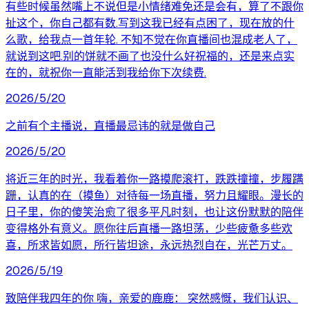
有些时候虽然嘴上不说但是小情绪难免还是会有，算了不跟你
扯这个，你自己都有数.写到这我已经有点困了，现在放的什
么歌，给我点一首年轮. 不知不觉在你直播间也混成老人了，
就说到这吧.别的饼就不画了也没什么好祝福的，还是来点实
在的，就祝你一直能活到我给你下次续费.
2026/5/20
之前有个主播说，直播最忌讳的就是做自己
2026/5/20
将近三年的时光，我看着你一路摸爬滚打，跌跌撞撞，步履蹒
跚，认真的在（摸鱼）对待每一场直播，努力且耀眼。漫长的
日子里，你的傻笑治愈了很多平凡时刻，也让这份默默的陪伴
变得格外有意义。愿你往后直播一路坦荡，少些疲惫多些欢
喜，所求皆如愿，所行皆坦途，永远热烈自在，光芒万丈。
2026/5/19
致陪伴我四年的你 嗨，亲爱的鹿鹿： 突然感慨，我们认识、