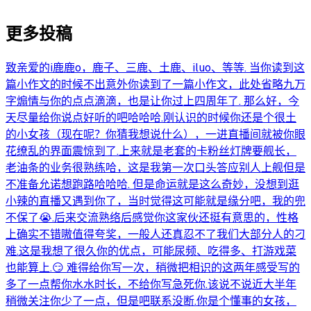
更多投稿
致亲爱的i鹿鹿o，鹿子、三鹿、土鹿、iluo、等等. 当你读到这
篇小作文的时候不出意外你读到了一篇小作文，此处省略九万
字煽情与你的点点滴滴，也是让你过上四周年了. 那么好，今
天尽量给你说点好听的吧哈哈哈.刚认识的时候你还是个很土
的小女孩（现在呢？你猜我想说什么），一进直播间就被你眼
花缭乱的界面震惊到了.上来就是老套的卡粉丝灯牌要舰长，
老油条的业务很熟练哈，这是我第一次口头答应别人上舰但是
不准备允诺想跑路哈哈哈. 但是命运就是这么奇妙，没想到逛
小辣的直播又遇到你了，当时觉得这可能就是缘分吧，我的兜
不保了😭.后来交流熟络后感觉你这家伙还挺有意思的，性格
上确实不错嗷值得夸奖，一般人还真忍不了我们大部分人的刁
难.这是我想了很久你的优点，可能尿频、吃得多、打游戏菜
也能算上.😏 难得给你写一次，稍微把相识的这两年感受写的
多了一点帮你水水时长，不给你写急死你.该说不说近大半年
稍微关注你少了一点，但是吧联系没断.你是个懂事的女孩，