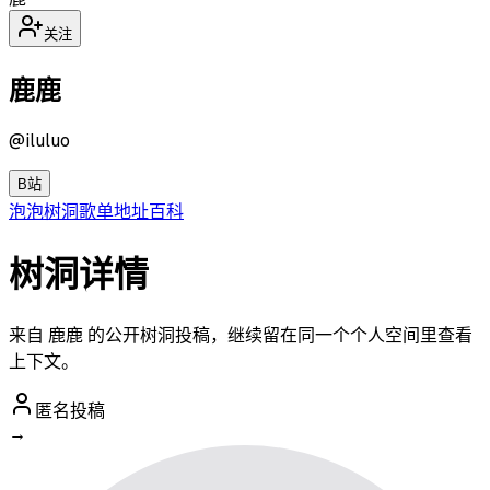
关注
鹿鹿
@
iluluo
B站
泡泡
树洞
歌单
地址
百科
树洞详情
来自 鹿鹿 的公开树洞投稿，继续留在同一个个人空间里查看
上下文。
匿名投稿
→