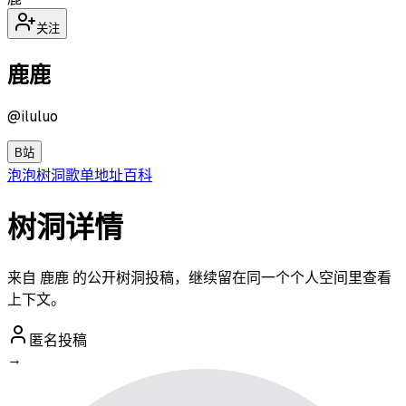
关注
鹿鹿
@
iluluo
B站
泡泡
树洞
歌单
地址
百科
树洞详情
来自 鹿鹿 的公开树洞投稿，继续留在同一个个人空间里查看
上下文。
匿名投稿
→