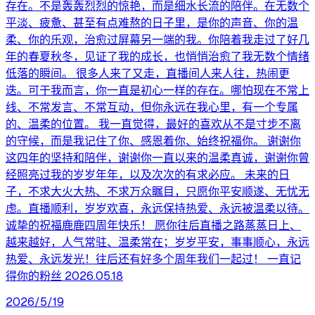
存在。不是轰轰烈烈的惊艳，而是细水长流的陪伴。在无数个
平淡、疲惫、甚至有点难熬的日子里，是你的声音、你的温
柔、你的乐观，治愈过屏幕另一端的我。你陪着我走过了好几
年的春夏秋冬，见证了我的成长，也悄悄治愈了我无数个情绪
低落的瞬间。 很多人来了又走，直播间人来人往，热闹更
迭。可于我而言，你一直是初心一样的存在。哪怕现在不常上
线、不常发言、不常互动，但你永远在我心里，有一个专属
的、温柔的位置。 我一直觉得，最好的喜欢从不是寸步不离
的守候，而是我记住了你、感恩着你、始终祝福你。 谢谢你
这四年的坚持和陪伴，谢谢你一直以来的温柔真诚，谢谢你曾
经照亮过我的岁岁年年，以及次次的有求必应。 未来的日
子，不求大火大热、不求万众瞩目，只愿你平安顺遂、无忧无
虑。直播顺利，岁岁欢喜，永远保持热爱、永远被温柔以待。
诚挚的祝福鹿鹿四周年快乐！ 愿你往后直播之路蒸蒸日上、
越来越好，人气常驻、温柔常在；岁岁平安，事事顺心，永远
热爱、永远发光！往后还有好多个周年我们一起过！ 一直记
得你的粉丝 2026.05.18
2026/5/19