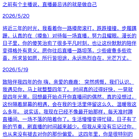
之前有个主播说，直播最忌讳的就是做自己
2026/5/20
将近三年的时光，我看着你一路摸爬滚打，跌跌撞撞，步履蹒
跚，认真的在（摸鱼）对待每一场直播，努力且耀眼。漫长的
日子里，你的傻笑治愈了很多平凡时刻，也让这份默默的陪伴
变得格外有意义。愿你往后直播一路坦荡，少些疲惫多些欢
喜，所求皆如愿，所行皆坦途，永远热烈自在，光芒万丈。
2026/5/19
致陪伴我四年的你 嗨，亲爱的鹿鹿： 突然感慨，我们认识、
我遇见你，马上就整整四年了。 时间真的过得好快，一晃就
是四年光景。回想最开始点开你直播间的偶然，真的没想过，
这份隔着屏幕的相遇，会在我的生活里停留这么久、温暖我这
么多年。 说实话，我现在已经不像最开始那样，每天准时蹲
直播间、一场不落的陪着你了。生活慢慢变得忙碌，日子有了
新的节奏，刷直播的时间越来越少。但我从来没有忘记过你，
也从来没有褪去对你的那份偏爱。 这四年里，你是很特别的