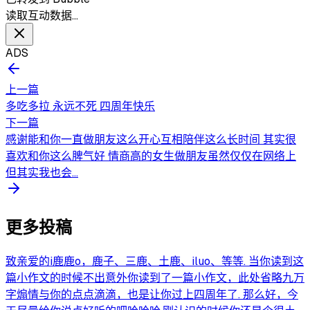
读取互动数据…
ADS
上一篇
多吃多拉 永远不死 四周年快乐
下一篇
感谢能和你一直做朋友这么开心互相陪伴这么长时间 其实很
喜欢和你这么脾气好 情商高的女生做朋友虽然仅仅在网络上
但其实我也会...
更多投稿
致亲爱的i鹿鹿o，鹿子、三鹿、土鹿、iluo、等等. 当你读到这
篇小作文的时候不出意外你读到了一篇小作文，此处省略九万
字煽情与你的点点滴滴，也是让你过上四周年了. 那么好，今