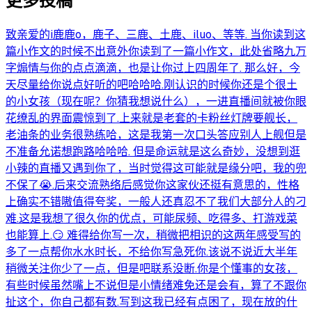
更多投稿
致亲爱的i鹿鹿o，鹿子、三鹿、土鹿、iluo、等等. 当你读到这
篇小作文的时候不出意外你读到了一篇小作文，此处省略九万
字煽情与你的点点滴滴，也是让你过上四周年了. 那么好，今
天尽量给你说点好听的吧哈哈哈.刚认识的时候你还是个很土
的小女孩（现在呢？你猜我想说什么），一进直播间就被你眼
花缭乱的界面震惊到了.上来就是老套的卡粉丝灯牌要舰长，
老油条的业务很熟练哈，这是我第一次口头答应别人上舰但是
不准备允诺想跑路哈哈哈. 但是命运就是这么奇妙，没想到逛
小辣的直播又遇到你了，当时觉得这可能就是缘分吧，我的兜
不保了😭.后来交流熟络后感觉你这家伙还挺有意思的，性格
上确实不错嗷值得夸奖，一般人还真忍不了我们大部分人的刁
难.这是我想了很久你的优点，可能尿频、吃得多、打游戏菜
也能算上.😏 难得给你写一次，稍微把相识的这两年感受写的
多了一点帮你水水时长，不给你写急死你.该说不说近大半年
稍微关注你少了一点，但是吧联系没断.你是个懂事的女孩，
有些时候虽然嘴上不说但是小情绪难免还是会有，算了不跟你
扯这个，你自己都有数.写到这我已经有点困了，现在放的什