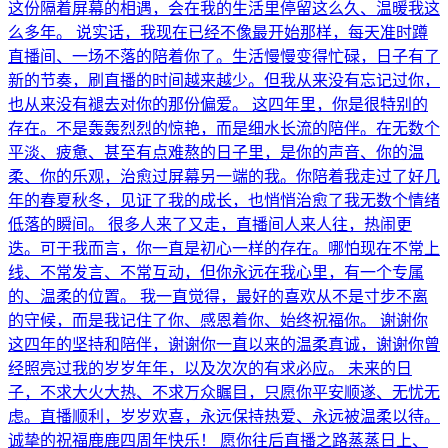
这份隔着屏幕的相遇，会在我的生活里停留这么久、温暖我这
么多年。 说实话，我现在已经不像最开始那样，每天准时蹲
直播间、一场不落的陪着你了。生活慢慢变得忙碌，日子有了
新的节奏，刷直播的时间越来越少。但我从来没有忘记过你，
也从来没有褪去对你的那份偏爱。 这四年里，你是很特别的
存在。不是轰轰烈烈的惊艳，而是细水长流的陪伴。在无数个
平淡、疲惫、甚至有点难熬的日子里，是你的声音、你的温
柔、你的乐观，治愈过屏幕另一端的我。你陪着我走过了好几
年的春夏秋冬，见证了我的成长，也悄悄治愈了我无数个情绪
低落的瞬间。 很多人来了又走，直播间人来人往，热闹更
迭。可于我而言，你一直是初心一样的存在。哪怕现在不常上
线、不常发言、不常互动，但你永远在我心里，有一个专属
的、温柔的位置。 我一直觉得，最好的喜欢从不是寸步不离
的守候，而是我记住了你、感恩着你、始终祝福你。 谢谢你
这四年的坚持和陪伴，谢谢你一直以来的温柔真诚，谢谢你曾
经照亮过我的岁岁年年，以及次次的有求必应。 未来的日
子，不求大火大热、不求万众瞩目，只愿你平安顺遂、无忧无
虑。直播顺利，岁岁欢喜，永远保持热爱、永远被温柔以待。
诚挚的祝福鹿鹿四周年快乐！ 愿你往后直播之路蒸蒸日上、