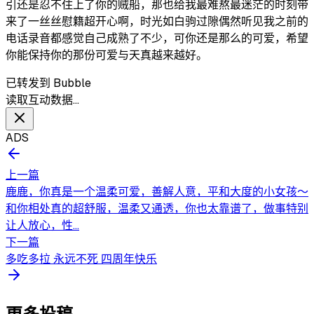
引还是忍不住上了你的贼船，那也给我最难熬最迷茫的时刻带
来了一丝丝慰籍超开心啊，时光如白驹过隙偶然听见我之前的
电话录音都感觉自己成熟了不少，可你还是那么的可爱，希望
你能保持你的那份可爱与天真越来越好。
已转发到 Bubble
读取互动数据…
ADS
上一篇
鹿鹿，你真是一个温柔可爱，善解人意，平和大度的小女孩～
和你相处真的超舒服，温柔又通透，你也太靠谱了，做事特别
让人放心，性...
下一篇
多吃多拉 永远不死 四周年快乐