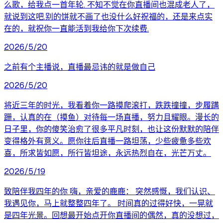
么歌，给我点一首年轮. 不知不觉在你直播间也混成老人了，
就说到这吧.别的饼就不画了也没什么好祝福的，还是来点实
在的，就祝你一直能活到我给你下次续费.
2026/5/20
之前有个主播说，直播最忌讳的就是做自己
2026/5/20
将近三年的时光，我看着你一路摸爬滚打，跌跌撞撞，步履蹒
跚，认真的在（摸鱼）对待每一场直播，努力且耀眼。漫长的
日子里，你的傻笑治愈了很多平凡时刻，也让这份默默的陪伴
变得格外有意义。愿你往后直播一路坦荡，少些疲惫多些欢
喜，所求皆如愿，所行皆坦途，永远热烈自在，光芒万丈。
2026/5/19
致陪伴我四年的你 嗨，亲爱的鹿鹿： 突然感慨，我们认识、
我遇见你，马上就整整四年了。 时间真的过得好快，一晃就
是四年光景。回想最开始点开你直播间的偶然，真的没想过，