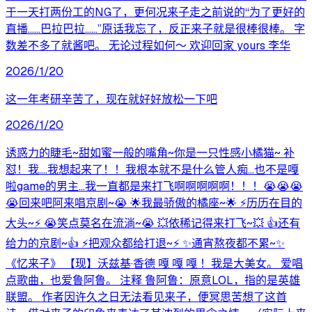
于一天打两份工的NG了，更何况来子走之前说的“为了更好的
直播……巴拉巴拉……”原话我忘了，反正来子就是很棒很棒。 字
数差不多了就酱吧。 无论过程如何～ 欢迎回家 yours 李华
2026/1/20
这一年考研辛苦了，现在就好好放松一下吧
2026/1/20
诱惑力的睫毛~甜如蜜一般的嘴角~你是一只性感小橘猫~ 补
怼！我....我想起来了！！我根本就不是什么管人痴...也不是嘎
啦game的男主...我一直都是来打飞啊啊啊啊啊！！！😭😭😭
😭回来吧阿来唱京剧~😭 🌟我最骄傲的橘座~🌟 ⚡️历历在目的
大头~⚡️ 😭笑点莫名在流淌~😭 💥依稀记得来打飞~💥 👍还有
给力的京剧~👍 ⚡️把观众都给打退~⚡️ ✨通宵熬夜都不累~✨
《忆来子》 【现】沃兹基·香德 嘎 嘎 嘎 ！我是大美女。 爱唱
点歌曲，也爱鲁阿鲁。 注释 鲁阿鲁：原意LOL，指的是英雄
联盟。 作者因许久之日无法看见来子，便冥思苦想了这首