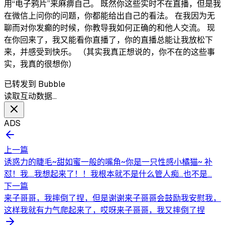
用“电子鸦片”来麻痹自己。 既然你这些实时不在直播，但是我
在微信上问你的问题，你都能给出自己的看法。 在我因为无
聊而对你发癫的时候，你教导我如何正确的和他人交流。 现
在你回来了，我又能看你直播了，你的直播总能让我放松下
来，并感受到快乐。 （其实我真正想说的，你不在的这些事
实，我真的很想你）
已转发到 Bubble
读取互动数据…
ADS
上一篇
诱惑力的睫毛~甜如蜜一般的嘴角~你是一只性感小橘猫~ 补
怼！我....我想起来了！！我根本就不是什么管人痴...也不是...
下一篇
来子哥哥，我摔倒了捏，但是谢谢来子哥哥会鼓励我安慰我，
这样我就有力气爬起来了，哎呀来子哥哥，我又摔倒了捏