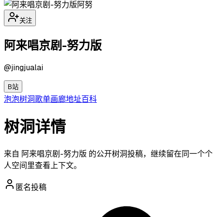
阿努
关注
阿来唱京剧-努力版
@
jingjualai
B站
泡泡
树洞
歌单
画廊
地址
百科
树洞详情
来自 阿来唱京剧-努力版 的公开树洞投稿，继续留在同一个个
人空间里查看上下文。
匿名投稿