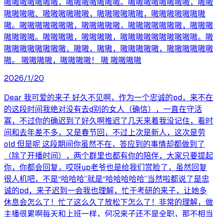
嗷嗷嗷嗷嗷嗷嗷，嗷嗷嗷嗷嗷嗷嗷。嗷嗷嗷嗷嗷嗷嗷嗷，嗷嗷
嗷嗷嗷嗷、嗷嗷嗷嗷嗷嗷，嗷嗷嗷嗷嗷嗷，嗷嗷嗷嗷嗷嗷嗷
嗷。嗷嗷嗷嗷嗷嗷嗷，嗷嗷嗷嗷嗷，嗷嗷嗷嗷嗷嗷嗷，嗷嗷嗷
嗷嗷嗷嗷。嗷嗷嗷嗷，嗷嗷嗷嗷，嗷嗷嗷嗷嗷嗷嗷嗷嗷嗷。嗷
嗷嗷嗷嗷嗷嗷嗷嗷，嗷嗷，嗷嗷，嗷嗷嗷嗷嗷，嗷嗷嗷嗷嗷嗷
嗷。 嗷嗷嗷嗷，嗷嗷嗷嗷！ 嗷 嗷嗷嗷嗷
2026/1/20
Dear 我可爱的来子 好久不见啊，作为一个忠诚的pd，来不在
的这段时间我绝对没有去d别的女人（确信），一直在守活
寡，不过你的确迟到了好久啊推迟了几天来着我没记住，看时
间和去年差不多，又是春节回，不过上次是新人，这次是劳
old 但是呢 这段期间你虽然不在，答应到的事情却都做到了
（除了开播时间），两个群里也都有你的陪伴，大家只要提起
你，你都会回复，哎呀up老爷也是给我们赏脸了，虽然回复
很人机吧，不是“哈哈哈”就是“哈哈哈哈哈”当然啦都说了是忠
诚的pd，来子迟到一会我也理解，忙于考研的来子，让她多
休息会怎么了！忙了这么久了放松下怎么了！非常的理解，做
主播很累啊每天和上班一样，何况来子还不是全职，那不相当