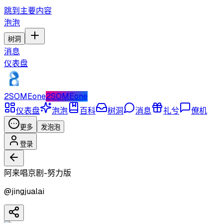
跳到主要内容
泡泡
树洞
消息
仪表盘
2SOMEone
2SOMEone
仪表盘
泡泡
百科
树洞
消息
礼兮
僚机
更多
发泡泡
登录
阿来唱京剧-努力版
@
jingjualai