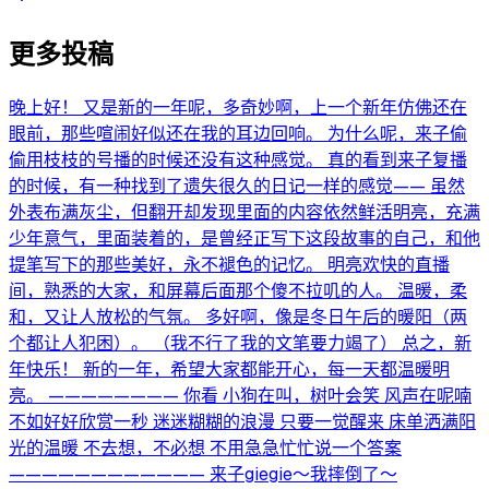
更多投稿
晚上好！ 又是新的一年呢，多奇妙啊，上一个新年仿佛还在
眼前，那些喧闹好似还在我的耳边回响。 为什么呢，来子偷
偷用枝枝的号播的时候还没有这种感觉。 真的看到来子复播
的时候，有一种找到了遗失很久的日记一样的感觉—— 虽然
外表布满灰尘，但翻开却发现里面的内容依然鲜活明亮，充满
少年意气，里面装着的，是曾经正写下这段故事的自己，和他
提笔写下的那些美好，永不褪色的记忆。 明亮欢快的直播
间，熟悉的大家，和屏幕后面那个傻不拉叽的人。 温暖，柔
和，又让人放松的气氛。 多好啊，像是冬日午后的暖阳（两
个都让人犯困）。 （我不行了我的文笔要力竭了） 总之，新
年快乐！ 新的一年，希望大家都能开心，每一天都温暖明
亮。 ———————— 你看 小狗在叫，树叶会笑 风声在呢喃
不如好好欣赏一秒 迷迷糊糊的浪漫 只要一觉醒来 床单洒满阳
光的温暖 不去想，不必想 不用急急忙忙说一个答案
———————————— 来子giegie～我摔倒了～