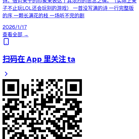
诗。借对来子的印象来表达了其浓烈的思念之情。（实际上来
子不止玩LOL还会玩别的游戏） 一首没写满的诗 一行完整版
的序 一颗长满花的枝 一场听不完的剧
2026/1/17
查看全部 →
扫码在 App 里关注 ta