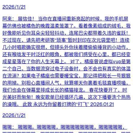
2026/1/21
阿来： 展信佳！ 当你在直播间重新亮起的时候，我的手机屏
幕仿佛也被橘色的晚霞温柔笼罩了。看着像素组成的绒毛，我
好像能听见你耳朵尖轻轻抖动，连尾巴尖都带着久违的雀跃！
不过现在，请先把考研等“琐事”暂时封印在次元袋里吧！连续
几小时唱歌确实很燃，但镜头外你扶着腰偷偷捶背的小动作，
还有喉咙发干时泛红的眼角，都被我们感受在心里，都已经变
成星星落在了你的人生天幕上。 对了，橘座曾说虚拟vup是第
二个自己，当数据流穿过电子设备时，会不会也有真实的体温
在流淌？如果电子橘座也需要暖宝宝，那记得把舰长一号狠狠
的用掉。别担心直播间人气，就算哪天你裹着毛毯直播唠嗑，
我们也会在弹幕里排成长长的橘猫接龙。 春花快要开了，时
光美好而匆匆！晚安歌单已经循环几遍，这次下播要洗个热热
的澡哦。 此致 永远为你留着灯牌的“打飞” 2026.01.21
2026/1/21
嗷嗷： 嗷嗷嗷。嗷嗷嗷嗷，嗷嗷嗷嗷嗷嗷嗷，嗷嗷嗷嗷嗷，