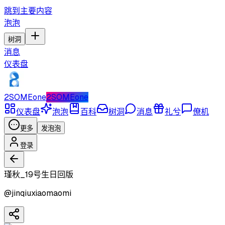
跳到主要内容
泡泡
树洞
消息
仪表盘
2SOMEone
2SOMEone
仪表盘
泡泡
百科
树洞
消息
礼兮
僚机
更多
发泡泡
登录
瑾秋_19号生日回版
@
jinqiuxiaomaomi