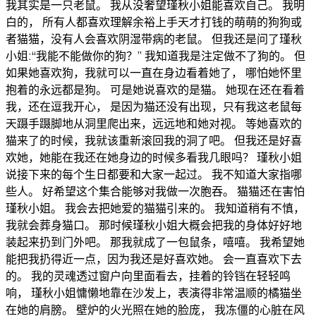
我其实是一只老鼠。 我从没奢望瑾秋小姐能喜欢自己。 我明
白的， 所有人都喜欢理解余裕上手天才打钱的萌萌的狗狗或
者猫猫，没有人会喜欢阴湿带病的老鼠。 但我还是问了瑾秋
小姐:“我能不能做你的狗？” 我知道我是注定做不了狗的。 但
如果她喜欢狗，我就可以一直在身边看着她了， 哪怕她怀里
抱着的永远都是狗。 可是她说喜欢的是猫。 她现在还在看着
我，还在逗我开心， 是因为猫还没有出现，只有我这老鼠每
天蹑手蹑脚地从洞里爬出来，远远地和她对视。 等她喜欢的
猫来了的时候，我就该重新滚回我的洞了吧。 但我还是好喜
欢她，她能在我还在她身边的时候多看我几眼吗？ 瑾秋小姐
说接下来的每个生日都要和大家一起过。 我不知道大家指哪
些人。 好希望这个集合能够对我做一次胞吞。 猫猫还在害怕
瑾秋小姐。 我会去把她爱的猫猫引来的。 我知道稍有不慎，
我就会葬身猫口。 那时候瑾秋小姐大概会把我的身体好好地
装起来扔到门外吧。 那我就成了一包鼠条，嘻嘻。 我希望她
能把我扔得近一点，因为我还是好喜欢她。 会一直喜欢下去
的。 我的灵魂透过窗户向里面看去，挂着的铃铛在轻轻鸣
响， 瑾秋小姐慵懒地靠在沙发上，表演得非常温顺的橘猫坐
在她的肩膀。 壁炉的火光照在她的脸庞， 我冻僵的心脏在风