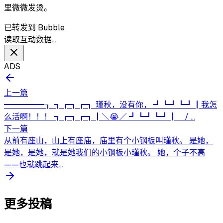
里微微发烫。
已转发到 Bubble
读取互动数据…
ADS
上一篇
━━━━━┒ ┓┏┓┏┓ 瑾秋，没有你， ┛┗┛┗┛┃我怎
么活啊！！！ ┓┏┓┏┓┃＼😭／ ┛┗┛┗┛┃ / ...
下一篇
从前有座山，山上有座庙，庙里有个小钢板叫瑾秋。 是她，
是她，是她，就是她我们的小钢板小瑾秋。 她，个子不高
——也就跳起来...
更多投稿