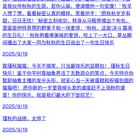
是我伙伴秋秋的生辰，若你认输，便请赠他一句安康！” 牧羊
人愣了愣，看着秘密认真的模样，笑着拱手：“愿秋秋岁岁有
甜，日日无忧！”秘密立刻收剑，转身从马鞍旁摸出个布包，
里面是他特意攒的野栗子和一块麦饼：“秋秋，这是‘决斗’赢来
的生日礼！” 秋秋抱着哪美味的麦饼，咬上了一大口，草丛瞬
间播出了大家一同为秋秋的生日说出了一句生日快乐
2025/9/19
致瑾秋猫猫：今天不搞笑，只当最快乐的显眼包！ 瑾秋生日
快乐！鉴于你平时靠抽象养活了无数观众的笑点，今天特许你
暂卸抽象主播的发光头衔，就安心当一天被蛋糕和祝福包围的
猫猫吧！ 愿你新的一岁里我掉头发的速度赶不上涨粉的速
度！你的快乐，就是我们最大的下饭综艺！
2025/9/19
瑾秋的战绩，太帅了
2025/9/19