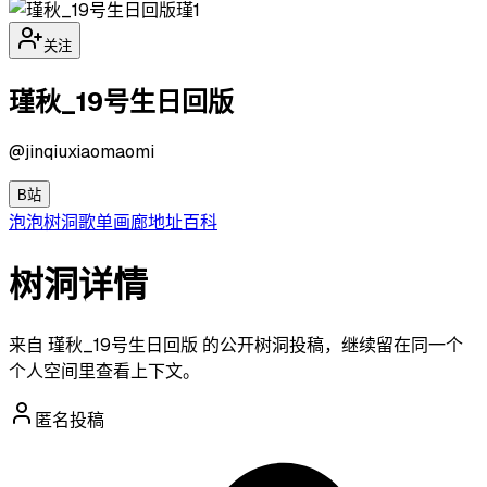
瑾1
关注
瑾秋_19号生日回版
@
jinqiuxiaomaomi
B站
泡泡
树洞
歌单
画廊
地址
百科
树洞详情
来自 瑾秋_19号生日回版 的公开树洞投稿，继续留在同一个
个人空间里查看上下文。
匿名投稿