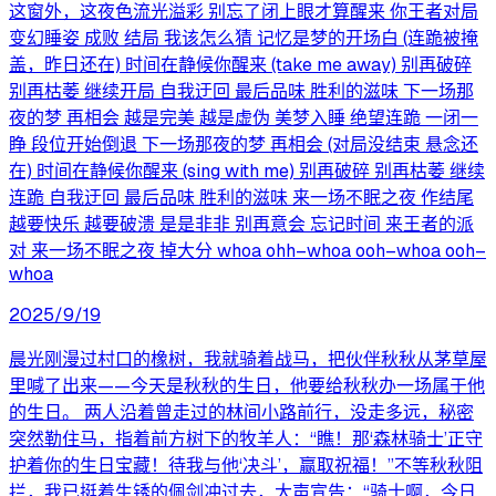
这窗外，这夜色流光溢彩 别忘了闭上眼才算醒来 你王者对局
变幻睡姿 成败 结局 我该怎么猜 记忆是梦的开场白 (连跪被掩
盖，昨日还在) 时间在静候你醒来 (take me away) 别再破碎
别再枯萎 继续开局 自我迂回 最后品味 胜利的滋味 下一场那
夜的梦 再相会 越是完美 越是虚伪 美梦入睡 绝望连跪 一闭一
睁 段位开始倒退 下一场那夜的梦 再相会 (对局没结束 悬念还
在) 时间在静候你醒来 (sing with me) 别再破碎 别再枯萎 继续
连跪 自我迂回 最后品味 胜利的滋味 来一场不眠之夜 作结尾
越要快乐 越要破溃 是是非非 别再意会 忘记时间 来王者的派
对 来一场不眠之夜 掉大分 whoa ohh–whoa ooh–whoa ooh–
whoa
2025/9/19
晨光刚漫过村口的橡树，我就骑着战马，把伙伴秋秋从茅草屋
里喊了出来——今天是秋秋的生日，他要给秋秋办一场属于他
的生日。 两人沿着曾走过的林间小路前行，没走多远，秘密
突然勒住马，指着前方树下的牧羊人：“瞧！那‘森林骑士’正守
护着你的生日宝藏！待我与他‘决斗’，赢取祝福！”不等秋秋阻
拦，我已挺着生锈的佩剑冲过去，大声宣告：“骑士啊，今日