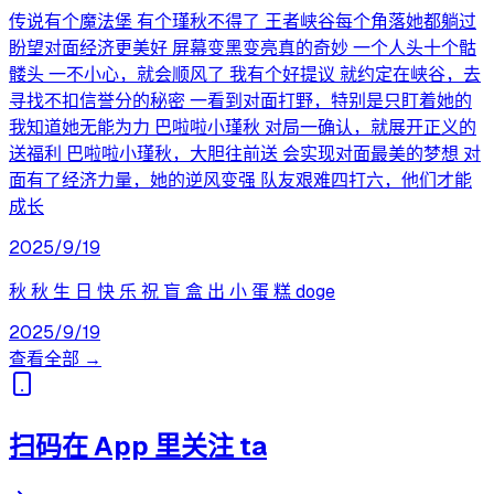
传说有个魔法堡 有个瑾秋不得了 王者峡谷每个角落她都躺过
盼望对面经济更美好 屏幕变黑变亮真的奇妙 一个人头十个骷
髅头 一不小心，就会顺风了 我有个好提议 就约定在峡谷，去
寻找不扣信誉分的秘密 一看到对面打野，特别是只盯着她的
我知道她无能为力 巴啦啦小瑾秋 对局一确认，就展开正义的
送福利 巴啦啦小瑾秋，大胆往前送 会实现对面最美的梦想 对
面有了经济力量，她的逆风变强 队友艰难四打六，他们才能
成长
2025/9/19
秋 秋 生 日 快 乐 祝 盲 盒 出 小 蛋 糕 doge
2025/9/19
查看全部 →
扫码在 App 里关注 ta