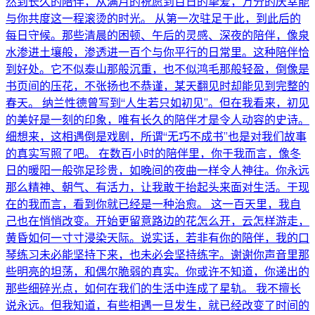
然到长久的陪伴，从满月的祝愿到百日的挚爱，万分的庆幸能
与你共度这一程滚烫的时光。 从第一次驻足于此，到此后的
每日守候。那些清晨的困顿、午后的灵感、深夜的陪伴，像泉
水渗进土壤般，渗透进一百个与你平行的日常里。这种陪伴恰
到好处。它不似泰山那般沉重，也不似鸿毛那般轻盈，倒像是
书页间的压花，不张扬也不恭谨，某天翻见时却能见到完整的
春天。 纳兰性德曾写到“人生若只如初见”。但在我看来，初见
的美好是一刻的印象，唯有长久的陪伴才是令人动容的史诗。
细想来，这相遇倒是戏剧，所谓“无巧不成书”也是对我们故事
的真实写照了吧。 在数百小时的陪伴里，你于我而言，像冬
日的暖阳一般弥足珍贵，如晚间的夜曲一样令人神往。你永远
那么精神、朝气、有活力，让我敢于抬起头来面对生活。于现
在的我而言，看到你就已经是一种治愈。 这一百天里，我自
己也在悄悄改变。开始更留意路边的花怎么开，云怎样游走，
黄昏如何一寸寸浸染天际。说实话，若非有你的陪伴，我的口
琴练习未必能坚持下来，也未必会坚持练字。谢谢你声音里那
些明亮的坦荡，和偶尔脆弱的真实。你或许不知道，你递出的
那些细碎光点，如何在我们的生活中连成了星轨。 我不擅长
说永远。但我知道，有些相遇一旦发生，就已经改变了时间的