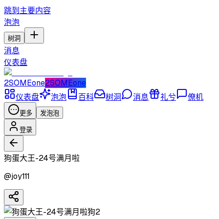
跳到主要内容
泡泡
树洞
消息
仪表盘
2SOMEone
2SOMEone
仪表盘
泡泡
百科
树洞
消息
礼兮
僚机
更多
发泡泡
登录
狗蛋大王-24号满月啦
@
joy111
狗2