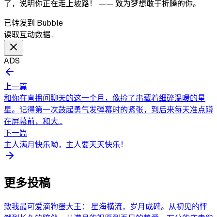
了，说明你正在走上坡路！ —— 致为梦想敢于折腾的你。
已转发到 Bubble
读取互动数据…
ADS
上一篇
和你在直播间聊天的这一个月，像捡了串藏着细碎温暖的星
星。记得第一次鼓起勇气发弹幕时的紧张，到后来每天准点蹲
在屏幕前，和大...
下一篇
主人满月快乐呦，主人要天天快乐！
更多投稿
致我最可爱滴狗蛋大王： 星海横流，岁月成碑。从初见的怦