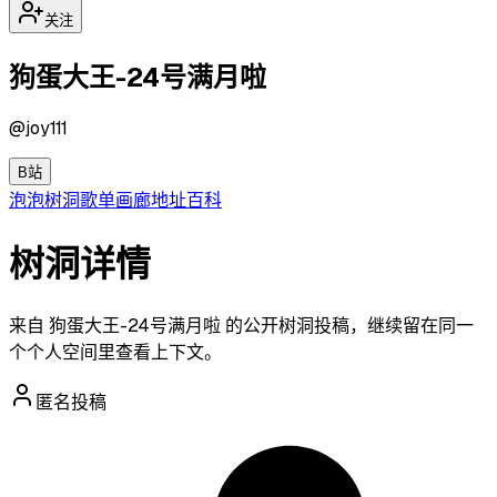
关注
狗蛋大王-24号满月啦
@
joy111
B站
泡泡
树洞
歌单
画廊
地址
百科
树洞详情
来自 狗蛋大王-24号满月啦 的公开树洞投稿，继续留在同一
个个人空间里查看上下文。
匿名投稿