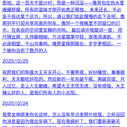
质地。这一百天不是计时，而是一种沉淀——像茶包在热水里
缓缓舒展，所有的滋味才刚开始真正释放。 未来还长，不必
急于抵达某个远方。所以，请让我们如此慢慢的走下去吧，像
两列平行却共享风景的列车，像同一个夜晚里不同窗口的灯
光，在各自的空间里安静的共鸣。 最后请许我赋词一首： 咫
尺隔云屏，久伴聊相映。万点星霜掌中轻，夜夜添清韵。 不
必遥相望，千山共奏鸣。唯愿星辉照路长，岁岁更相近。 一
个被你治愈了数月的人
2025/12/25
祝愿我们的狗蛋大王天天开心，不要熬夜，好好睡觉，事事顺
利，天天都吃好吃的。然后新的一年先破千舰，再破百提，月
入过亿，走上人生巅峰。希望大王无忧无虑，没有烦恼，大王
辣么好的人，是我们所有人的小太阳。
2025/12/24
我草女神原来你长这样，怎么没有早点发照片给我，之前没回
你消息是因为我出车祸了，现在我病好了，我们重新来聊天