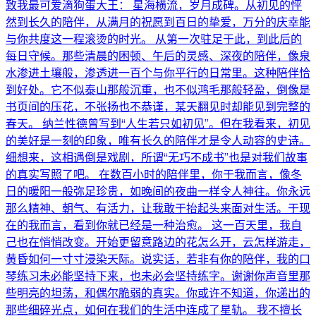
致我最可爱滴狗蛋大王： 星海横流，岁月成碑。从初见的怦
然到长久的陪伴，从满月的祝愿到百日的挚爱，万分的庆幸能
与你共度这一程滚烫的时光。 从第一次驻足于此，到此后的
每日守候。那些清晨的困顿、午后的灵感、深夜的陪伴，像泉
水渗进土壤般，渗透进一百个与你平行的日常里。这种陪伴恰
到好处。它不似泰山那般沉重，也不似鸿毛那般轻盈，倒像是
书页间的压花，不张扬也不恭谨，某天翻见时却能见到完整的
春天。 纳兰性德曾写到“人生若只如初见”。但在我看来，初见
的美好是一刻的印象，唯有长久的陪伴才是令人动容的史诗。
细想来，这相遇倒是戏剧，所谓“无巧不成书”也是对我们故事
的真实写照了吧。 在数百小时的陪伴里，你于我而言，像冬
日的暖阳一般弥足珍贵，如晚间的夜曲一样令人神往。你永远
那么精神、朝气、有活力，让我敢于抬起头来面对生活。于现
在的我而言，看到你就已经是一种治愈。 这一百天里，我自
己也在悄悄改变。开始更留意路边的花怎么开，云怎样游走，
黄昏如何一寸寸浸染天际。说实话，若非有你的陪伴，我的口
琴练习未必能坚持下来，也未必会坚持练字。谢谢你声音里那
些明亮的坦荡，和偶尔脆弱的真实。你或许不知道，你递出的
那些细碎光点，如何在我们的生活中连成了星轨。 我不擅长