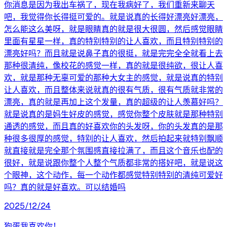
你消息是因为我出车祸了，现在我病好了，我们重新来聊天
吧，我觉得你长得挺可爱的。就是说真的长得好漂亮好漂亮，
怎么能这么美呀，就是眼睛真的就是很大很圆，然后感觉眼睛
里面有星星一样，真的特别特别的让人喜欢，而且特别特别的
漂亮好吗？而且就是说鼻子真的很挺，就是完完全全就看上去
那种很清纯，像校花的感觉一样，真的就是很纯欲，很让人喜
欢，就是那种无辜可爱的那种大女主的感觉，就是说真的特别
让人喜欢，而且整体来说就真的很有气质，很有气质就非常的
漂亮，真的就是再加上这个发量，真的超级的让人羡慕好吗？
就是说真的是妈生好皮的感觉，感觉你整个皮肤就是那种特别
通透的感觉，而且真的好喜欢你的头发呀，你的头发真的是那
种很多很厚的感觉，特别的让人喜欢，然后拍起来就特别飘顺
就直接就是完全那个氛围感直接拉满了，而且这个音乐也配的
很好，就是说跟你整个人整个气质都非常的搭好吧，就是说这
个眼神，这个动作，每一个动作都感觉特别特别的清纯可爱好
吗？真的就是好喜欢。可以结婚吗
2025/12/24
狗蛋我喜欢你！