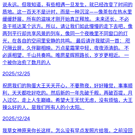
说永远。但我知道，有些相遇一旦发生，就已经改变了时间的
质地。这一百天不是计时，而是一种沉淀——像茶包在热水里
缓缓舒展，所有的滋味才刚开始真正释放。 未来还长，不必
急于抵达某个远方。所以，请让我们如此慢慢的走下去吧，像
两列平行却共享风景的列车，像同一个夜晚里不同窗口的灯
光，在各自的空间里安静的共鸣。 最后请许我赋词一首： 咫
尺隔云屏，久伴聊相映。万点星霜掌中轻，夜夜添清韵。 不
必遥相望，千山共奏鸣。唯愿星辉照路长，岁岁更相近。 一
个被你治愈了数月的人
2025/12/25
祝愿我们的狗蛋大王天天开心，不要熬夜，好好睡觉，事事顺
利，天天都吃好吃的。然后新的一年先破千舰，再破百提，月
入过亿，走上人生巅峰。希望大王无忧无虑，没有烦恼，大王
辣么好的人，是我们所有人的小太阳。
2025/12/24
我草女神原来你长这样，怎么没有早点发照片给我，之前没回