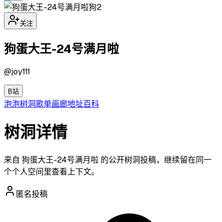
狗2
关注
狗蛋大王-24号满月啦
@
joy111
B站
泡泡
树洞
歌单
画廊
地址
百科
树洞详情
来自 狗蛋大王-24号满月啦 的公开树洞投稿，继续留在同一
个个人空间里查看上下文。
匿名投稿