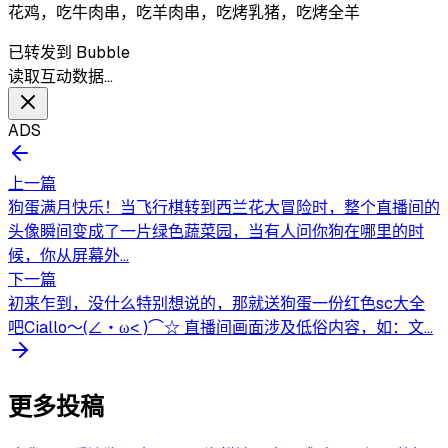
花鸡，吃牛肉串，吃羊肉串，吃烤乳猪，吃烤全羊
已转发到 Bubble
读取互动数据…
ADS
上一篇
狗蛋满月快乐！当飞行棋转到西兰花大冒险时，整个直播间的
头像瞬间变成了一片绿色蔬菜园，当有人问你狗在哪里的时
候，你从屏幕外...
下一篇
初来乍到，没什么特别想说的，那就送狗蛋一份红色sc大全
吧Ciallo～(∠・ω< )⌒☆ 直播间画面涉及低俗内容，如：文...
更多投稿