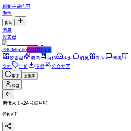
跳到主要内容
泡泡
树洞
消息
仪表盘
2SOMEone
2SOMEone
仪表盘
泡泡
百科
树洞
消息
礼兮
僚机
文档
定价
下载
公会专区
更多
发泡泡
登录
狗蛋大王-24号满月啦
@
joy111