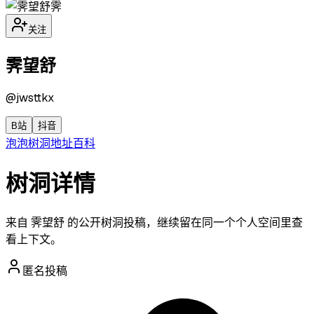
霁
关注
霁望舒
@
jwsttkx
B站
抖音
泡泡
树洞
地址
百科
树洞详情
来自 霁望舒 的公开树洞投稿，继续留在同一个个人空间里查
看上下文。
匿名投稿