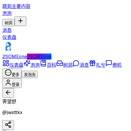
跳到主要内容
泡泡
树洞
消息
仪表盘
2SOMEone
2SOMEone
仪表盘
泡泡
百科
树洞
消息
礼兮
僚机
更多
发泡泡
登录
霁望舒
@
jwsttkx