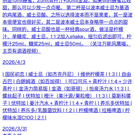
例是15ml蜂蜜，25ml青柠汁+50ml金酒，如果你的蜂蜜比较
甜，那么可以少放一点点喔。 第二杯是以波本威士忌为基酒
的鸡尾酒，威士忌酸。之所以选择波本而不是黑麦，其一是波
本很便宜也很好买，其二是波本威士忌本身略带一点点的甜
味。同样的，威士忌酸也是一杯经典sour酒，做法是柠檬
汁、单糖浆、威士忌，1:1:2加入shake，摇匀后滤出即可，柠
檬汁25ml，糖浆25ml，威士忌50ml。 （关注万能风鹰喵，
主页有调酒视频）
2026/4/3
| ‌国民初恋‌ | 威士忌（如杰克丹尼） | 维他柠檬茶 | 1:3 | | ‌自由
古巴‌ | 白朗姆酒（如百加得） | 可口可乐 + 青柠汁 | 1:4 + 少许
青柠 | | ‌金汤力简易版‌ | 金酒（如哥顿） | 怡泉汤力水 | 1:3 | | ‌
螺丝起子‌ | 伏特加 | 橙汁（美汁源/果粒橙） | 1:3 | | ‌莫斯科骡
子‌ | 伏特加 | 姜汁汽水 + 青柠汁 | 1:4 + 青柠 | | ‌养乐多伏特加‌ |
伏特加 | 养乐多/乳酸菌饮料 | 1:2 | | ‌柠檬啤酒‌ | 拉格啤酒 | 柠
檬味水溶C100 | 2:1 |
2026/3/31