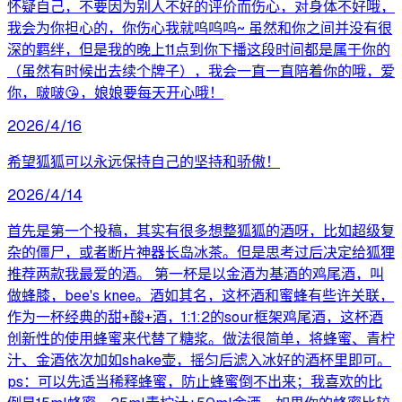
怀疑自己，不要因为别人不好的评价而伤心，对身体不好哦，
我会为你担心的，你伤心我就呜呜呜~ 虽然和你之间并没有很
深的羁绊，但是我的晚上11点到你下播这段时间都是属于你的
（虽然有时候出去续个牌子），我会一直一直陪着你的哦，爱
你，啵啵😘，娘娘要每天开心哦！
2026/4/16
希望狐狐可以永远保持自己的坚持和骄傲！
2026/4/14
首先是第一个投稿，其实有很多想整狐狐的酒呀，比如超级复
杂的僵尸，或者断片神器长岛冰茶。但是思考过后决定给狐狸
推荐两款我最爱的酒。 第一杯是以金酒为基酒的鸡尾酒，叫
做蜂膝，bee's knee。酒如其名，这杯酒和蜜蜂有些许关联，
作为一杯经典的甜+酸+酒，1:1:2的sour框架鸡尾酒，这杯酒
创新性的使用蜂蜜来代替了糖浆。做法很简单，将蜂蜜、青柠
汁、金酒依次加如shake壶，摇匀后滤入冰好的酒杯里即可。
ps：可以先适当稀释蜂蜜，防止蜂蜜倒不出来；我喜欢的比