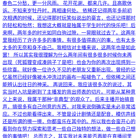
春色二分愁，更一分风雨。 花开花谢、都来几许。且高歌休
诉。不知来岁牡丹时，再相逢何处。 依稀还记得两年多前初
次相遇的时候，还记得那时玩笑似说出的豪言，也还记得那时
的轻松和怡然；我想这大概就是独属于学生时代的快乐吧！后
来啊，两年多的时光如同白驹过隙，一晃眼就过去了。这两年
里我经历了许许多多的事情，有很多值得高兴的事，也有太多
太多的无奈和身不由己。我相信对主播来说，这两年也是如此
罢！ 所以其实我很理解为什么两年间有很多很多时候你未再
出现（死狐狸变成凑鸽子了是吧）也会为你的再次出现感到一
些欣喜。就好像一位许久不见的老朋友又重新出现。曾经的记
忆虽然已经好像被水冲洗过的画布一般褪色了，但依稀之间还
能辨认出往日的神采。 再说回来，我应该很多次的说过，其
实当时入坑是刷到了主播发的背出师表的切片。可能从某种意
义上来说，我属于那种“非典型”的观众了。后来主播开始搞音
声，搞很多有自己创意的东西，对我来说倒确实是未必非常适
应。不过也能看得出来，不管是设计剧情还是配音，模仿声线
还是所谓的擦一擦，你都蛮乐在其中的。所以我也会蛮开心的
看到你在努力探索和思考一些自己独特的想法，做一些自己想
做的事情吧！ 总而言之，其实我对未来能否再能在直播间里