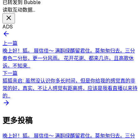
已转发到 Bubble
读取互动数据…
ADS
上一篇
晚上好！狐。 展信佳～ 满斟绿醑留君住。莫匆匆归去。三分
春色二分愁，更一分风雨。 花开花谢、都来几许。且高歌休
诉。不知来...
下一篇
狐狐亲启: 虽然没认识你多长时间，但是你给我的感觉真的非
常的好，真实、不让人感觉有距离感，应该是我看直播以来待
的...
更多投稿
晚上好！狐。 展信佳～ 满斟绿醑留君住。莫匆匆归去。三分