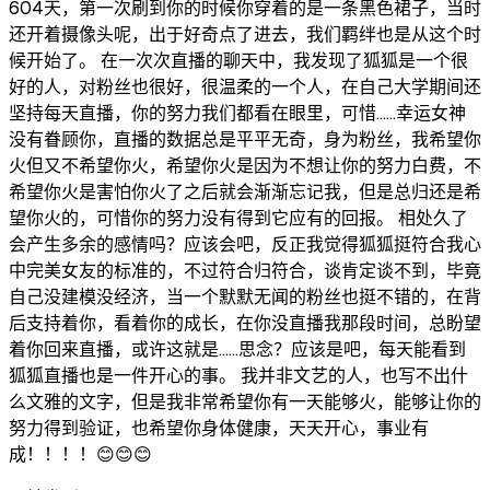
604天，第一次刷到你的时候你穿着的是一条黑色裙子，当时
还开着摄像头呢，出于好奇点了进去，我们羁绊也是从这个时
候开始了。 在一次次直播的聊天中，我发现了狐狐是一个很
好的人，对粉丝也很好，很温柔的一个人，在自己大学期间还
坚持每天直播，你的努力我们都看在眼里，可惜……幸运女神
没有眷顾你，直播的数据总是平平无奇，身为粉丝，我希望你
火但又不希望你火，希望你火是因为不想让你的努力白费，不
希望你火是害怕你火了之后就会渐渐忘记我，但是总归还是希
望你火的，可惜你的努力没有得到它应有的回报。 相处久了
会产生多余的感情吗？应该会吧，反正我觉得狐狐挺符合我心
中完美女友的标准的，不过符合归符合，谈肯定谈不到，毕竟
自己没建模没经济，当一个默默无闻的粉丝也挺不错的，在背
后支持着你，看着你的成长，在你没直播我那段时间，总盼望
着你回来直播，或许这就是……思念？应该是吧，每天能看到
狐狐直播也是一件开心的事。 我并非文艺的人，也写不出什
么文雅的文字，但是我非常希望你有一天能够火，能够让你的
努力得到验证，也希望你身体健康，天天开心，事业有
成！！！！😊😊😊