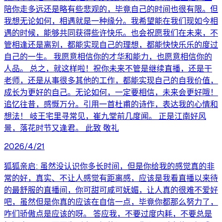
陪你走多远还是略有些悲观的，毕竟自己的时间也很有限。但
我想无论如何，相遇就是一种缘分。我希望能在我们现如今相
遇的时候，能够共同获得些许快乐。也会祝愿我们在未来，不
管相逢还是离别，都能实现自己的理想，都能快快乐乐的度过
自己的一生。 我愿意相信你的才华和能力，也愿意相信你的
人品。 总之，就这样啦！祝你未来不管是继续直播，还是干
老师，还是从事很多其他的工作，都能实现自己的自我价值，
成长为更好的自己。无论如何，一定要相信，未来会更好哦！
追忆往昔，感慨万分。引用一首杜甫的诗作，表达我的心情和
想法！ 岐王宅里寻常见，崔九堂前几度闻。 正是江南好风
景，落花时节又逢君。 此致 敬礼
2026/4/21
狐狐亲启: 虽然没认识你多长时间，但是你给我的感觉真的非
常的好，真实、不让人感觉有距离感，应该是我看直播以来待
的最舒服的直播间，你可甜可咸可妩媚，让人真的很难不爱好
吧，虽然但是你真的应该在自信一点，毕竟你都那么努力了，
咋们骄傲点是应该的呀。 答应我，不要过度内耗，不要总是