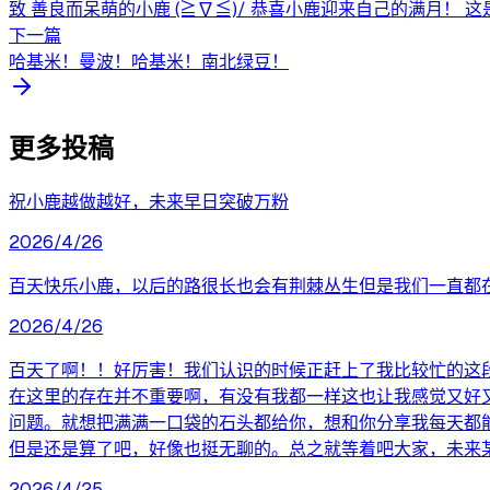
致 善良而呆萌的小鹿 (≧∇≦)/ 恭喜小鹿迎来自己的满月！
下一篇
哈基米！曼波！哈基米！南北绿豆！
更多投稿
祝小鹿越做越好，未来早日突破万粉
2026/4/26
百天快乐小鹿，以后的路很长也会有荆棘丛生但是我们一直都
2026/4/26
百天了啊！！好厉害！我们认识的时候正赶上了我比较忙的这
在这里的存在并不重要啊，有没有我都一样这也让我感觉又好
问题。就想把满满一口袋的石头都给你，想和你分享我每天都
但是还是算了吧，好像也挺无聊的。总之就等着吧大家，未来
2026/4/25