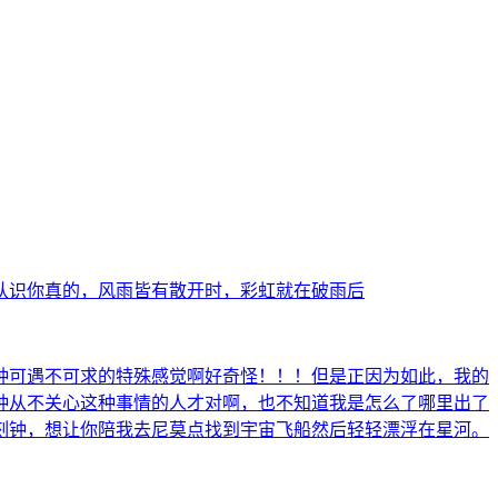
认识你真的，风雨皆有散开时，彩虹就在破雨后
种可遇不可求的特殊感觉啊好奇怪！！！但是正因为如此，我的
种从不关心这种事情的人才对啊，也不知道我是怎么了哪里出了
刻钟，想让你陪我去尼莫点找到宇宙飞船然后轻轻漂浮在星河。