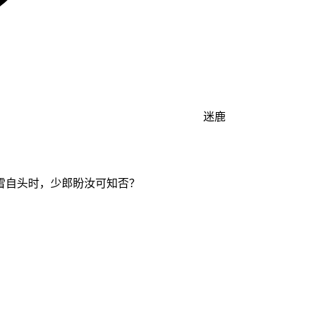
迷鹿
霜雪自头时，少郎盼汝可知否？