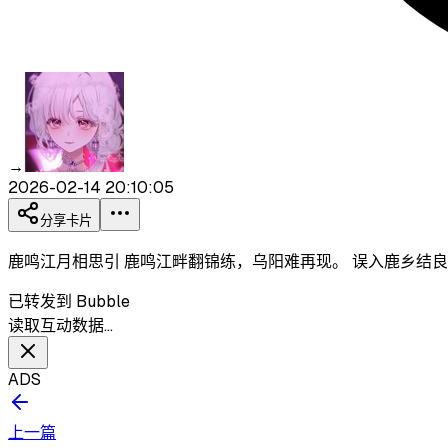
→
2026-02-14 20:10:05
分享卡片
鹿鸣江月相思引 鹿鸣江畔翻锦练，乌阳难再现。 误入鹿乡结
已转发到 Bubble
读取互动数据…
ADS
上一篇