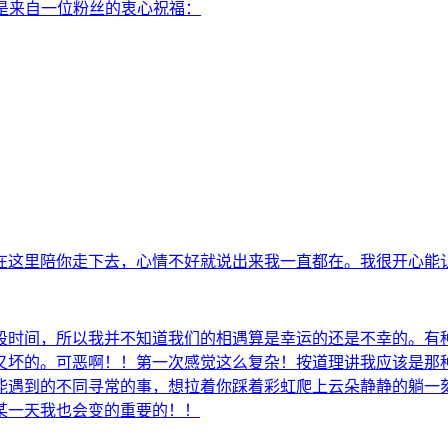
 这是来自一位粉丝的衷心祝福：
在这里陪你走下去，心情不好就说出来我一直都在。我很开心能
段时间，所以我并不知道我们的相遇算是幸运的还是不幸的。有
又坏的。可恶啊！！第一次感觉这么复杂！按道理讲我应该是那
能遇到的不同寻常的事，想拉着你踩着彩虹爬上云朵静静的躺一
某一天我也会变的重要的！！