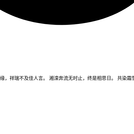
良缘，祥瑞不及佳人言。 湘滦奔流无时止，终是相思日。 共染