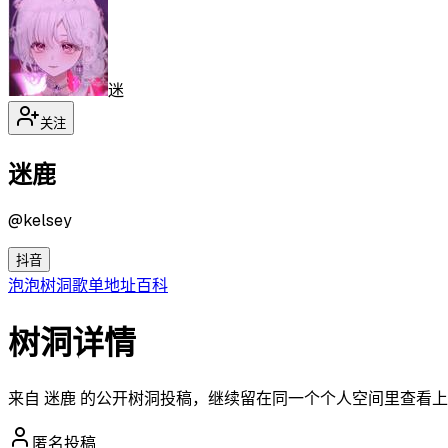
迷
关注
迷鹿
@
kelsey
抖音
泡泡
树洞
歌单
地址
百科
树洞详情
来自 迷鹿 的公开树洞投稿，继续留在同一个个人空间里查看
匿名投稿