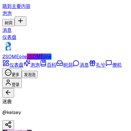
跳到主要内容
泡泡
树洞
消息
仪表盘
2SOMEone
2SOMEone
仪表盘
泡泡
百科
树洞
消息
礼兮
僚机
更多
发泡泡
登录
迷鹿
@
kelsey