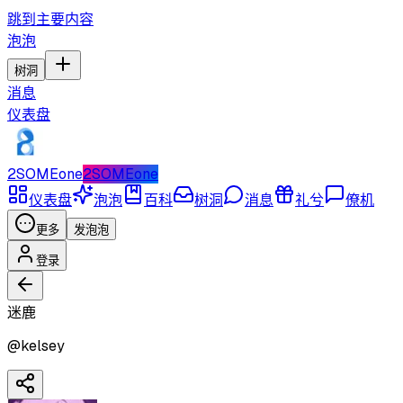
跳到主要内容
泡泡
树洞
消息
仪表盘
2SOMEone
2SOMEone
仪表盘
泡泡
百科
树洞
消息
礼兮
僚机
更多
发泡泡
登录
迷鹿
@
kelsey