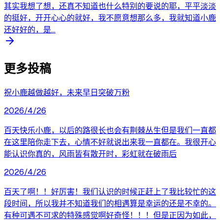
其实我想了想，还真不知道也什么特别的要说的耶，平平淡淡
的挺好，开开心心的就好，我不愿意想那么多，我就知道小鹿
还好好的，是...
更多投稿
祝小鹿越做越好，未来早日突破万粉
2026/4/26
百天快乐小鹿，以后的路很长也会有荆棘丛生但是我们一直都
在这里陪你走下去，心情不好就说出来我一直都在。我很开心
能认识你真的，风雨皆有散开时，彩虹就在破雨后
2026/4/26
百天了啊！！好厉害！我们认识的时候正赶上了我比较忙的这
段时间，所以我并不知道我们的相遇算是幸运的还是不幸的。
有种可遇不可求的特殊感觉啊好奇怪！！！但是正因为如此，