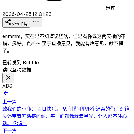
迷鹿
2026-04-25 12:01:23
分享卡片
enmmm，实在是不知道说些啥，但是看你说这两天播的不
错，挺好。真棒～ 至于直播意见，我能有啥意见，就不提
了。
已转发到 Bubble
读取互动数据…
ADS
上一篇
致我们的小鹿： 百日快乐。 从直播间里那个温柔的你，到镜
头外带着鲜活感的你，每一面都像藏着星光，让人忍不住心
动。 你说“...
下一篇