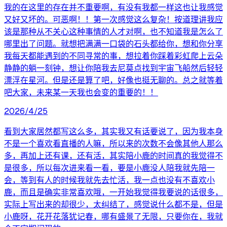
我的在这里的存在并不重要啊，有没有我都一样这也让我感觉
又好又坏的。可恶啊！！第一次感觉这么复杂！按道理讲我应
该是那种从不关心这种事情的人才对啊，也不知道我是怎么了
哪里出了问题。就想把满满一口袋的石头都给你，想和你分享
我每天都能遇到的不同寻常的事，想拉着你踩着彩虹爬上云朵
静静的躺一刻钟，想让你陪我去尼莫点找到宇宙飞船然后轻轻
漂浮在星河。但是还是算了吧，好像也挺无聊的。总之就等着
吧大家，未来某一天我也会变的重要的！！
2026/4/25
看到大家居然都写这么多，其实我又有话要说了，因为我本身
不是一个喜欢看直播的人嘛，所以来的次数不会像其他人那么
多，再加上还有课，还有活，其实陪小鹿的时间真的我觉得不
是很多，所以每次进来看一看，要是小鹿没人陪我就先陪一
会，等到有人的时候我就先去忙活，我一点也没有不喜欢小
鹿，而且是确实非常喜欢哦，一开始我觉得我要说的话很多，
实际上写出来的却很少，太纠结了，感觉说什么都不是，但是
小鹿呀，花开花落犹记春，哪有盛景了无限，只要你在，我就