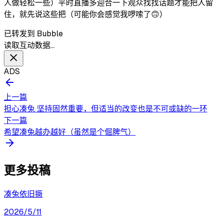
人做轻松一些）平时直播多迎合一下观众找找话题才能把人留
住，就先说这些把（可能你会感觉我啰嗦了🙃）
已转发到 Bubble
读取互动数据…
ADS
上一篇
担心凑兔 坚持固然重要，但适当的改变也是不可或缺的一环
下一篇
希望凑兔越办越好（虽然是个倔脾气）
更多投稿
凑兔依旧撅
2026/5/11