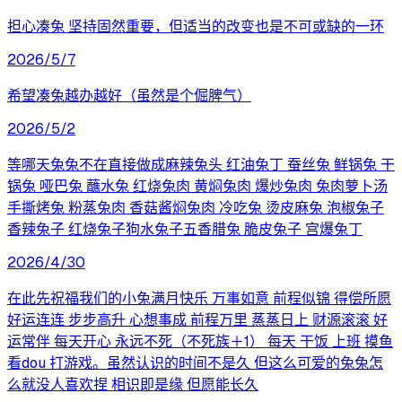
担心凑兔 坚持固然重要，但适当的改变也是不可或缺的一环
2026/5/7
希望凑兔越办越好（虽然是个倔脾气）
2026/5/2
等哪天兔兔不在直接做成麻辣兔头 红油兔丁 蚕丝兔 鲜锅兔 干
锅兔 哑巴兔 蘸水兔 红烧兔肉 黄焖兔肉 爆炒兔肉 兔肉萝卜汤
手撕烤兔 粉蒸兔肉 香菇酱焖兔肉 冷吃兔 烫皮麻兔 泡椒兔子
香辣兔子 红烧兔子狗水兔子五香腊兔 脆皮兔子 宫爆兔丁
2026/4/30
在此先祝福我们的小兔满月快乐 万事如意 前程似锦 得偿所愿
好运连连 步步高升 心想事成 前程万里 蒸蒸日上 财源滚滚 好
运常伴 每天开心 永远不死（不死族＋1） 每天 干饭 上班 摸鱼
看dou 打游戏。虽然认识的时间不是久 但这么可爱的兔兔怎
么就没人喜欢捏 相识即是缘 但愿能长久