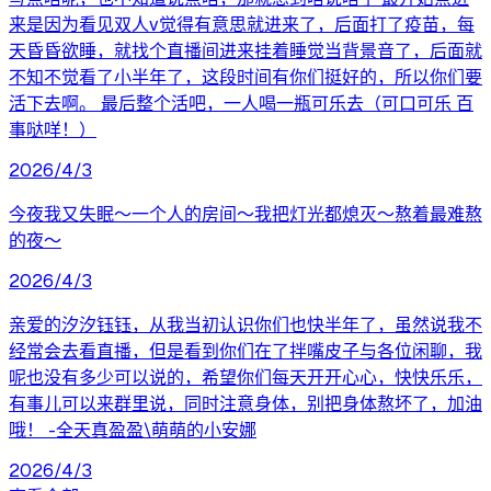
来是因为看见双人v觉得有意思就进来了，后面打了疫苗，每
天昏昏欲睡，就找个直播间进来挂着睡觉当背景音了，后面就
不知不觉看了小半年了，这段时间有你们挺好的，所以你们要
活下去啊。 最后整个活吧，一人喝一瓶可乐去（可口可乐 百
事哒咩！）
2026/4/3
今夜我又失眠～一个人的房间～我把灯光都熄灭～熬着最难熬
的夜～
2026/4/3
亲爱的汐汐钰钰，从我当初认识你们也快半年了，虽然说我不
经常会去看直播，但是看到你们在了拌嘴皮子与各位闲聊，我
呢也没有多少可以说的，希望你们每天开开心心，快快乐乐，
有事儿可以来群里说，同时注意身体，别把身体熬坏了，加油
哦！ -全天真盈盈\萌萌的小安娜
2026/4/3