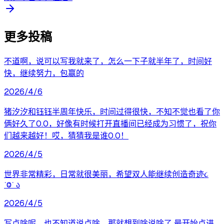
更多投稿
不道啊，说可以写我就来了，怎么一下子就半年了，时间好
快，继续努力，包赢的
2026/4/6
猪汐汐和钰钰半周年快乐，时间过得很快，不知不觉也看了你
俩好久了0.0，好像有时候打开直播间已经成为习惯了，祝你
们越来越好！哎，猜猜我是谁0.0！
2026/4/5
世界非常精彩，日常就很美丽，希望双人能继续创造奇迹૮
˙Ⱉ˙ ა
2026/4/5
写点啥呢，也不知道说点啥，那就想到啥说啥了 最开始点进