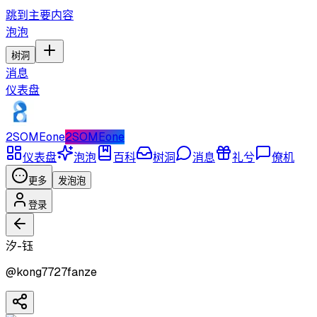
跳到主要内容
泡泡
树洞
消息
仪表盘
2SOMEone
2SOMEone
仪表盘
泡泡
百科
树洞
消息
礼兮
僚机
更多
发泡泡
登录
汐-钰
@
kong7727fanze