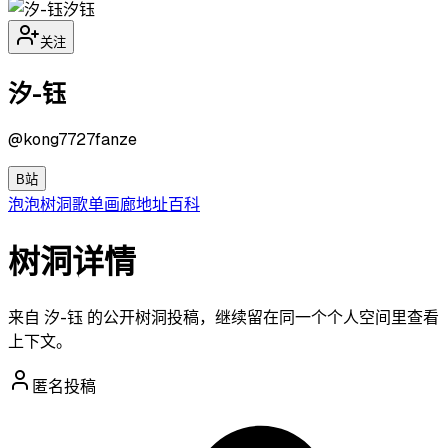
汐钰
关注
汐-钰
@
kong7727fanze
B站
泡泡
树洞
歌单
画廊
地址
百科
树洞详情
来自 汐-钰 的公开树洞投稿，继续留在同一个个人空间里查看
上下文。
匿名投稿