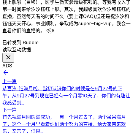
钱上舰啦（目移），医学生做实验超级花钱的。等我有收入了
第一时间来给汐汐钰钰上舰。其次，我超级喜欢汐汐和钰钰的
直播，虽然每天看的时间不久（要上课QAQ),但还是祝汐汐和
钰钰天天开心，事业顺利，争取成为super~big~vup。我会一
直看你们的直播的。 ୧⍢⃝୨
已转发到 Bubble
读取互动数据…
ADS
上一篇
恭喜汐-钰满月啦，当初认识你们的时候是在9月27号的下
午，从9月27号到现在已经有一个月零10天了，你们的有趣让
我感受到...
下一篇
首先祝满月回圆满成功，一晃一个月过去了，两个呆呆满月
了，这个一个月里看着你们两个努力的直播，给大家带来欢
乐，辛苦了，但是...