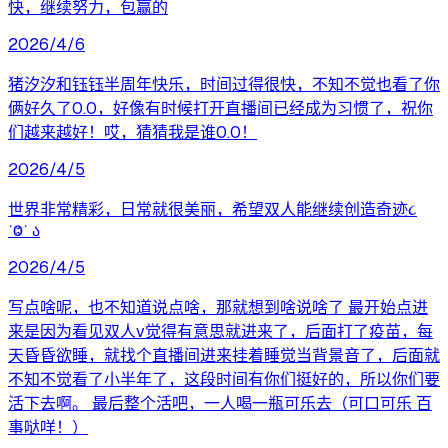
快，继续努力，包赢的
2026/4/6
猪汐汐和钰钰半周年快乐，时间过得很快，不知不觉也看了你
俩好久了0.0，好像有时候打开直播间已经成为习惯了，祝你
们越来越好！哎，猜猜我是谁0.0！
2026/4/5
世界非常精彩，日常就很美丽，希望双人能继续创造奇迹૮
˙Ⱉ˙ ა
2026/4/5
写点啥呢，也不知道说点啥，那就想到啥说啥了 最开始点进
来是因为看见双人v觉得有意思就进来了，后面打了疫苗，每
天昏昏欲睡，就找个直播间进来挂着睡觉当背景音了，后面就
不知不觉看了小半年了，这段时间有你们挺好的，所以你们要
活下去啊。 最后整个活吧，一人喝一瓶可乐去（可口可乐 百
事哒咩！）