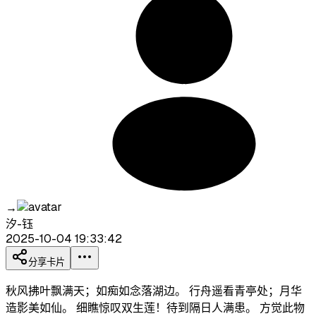
→
汐-钰
2025-10-04 19:33:42
分享卡片
秋风拂叶飘满天；如痴如念落湖边。 行舟遥看青亭处；月华
造影美如仙。 细瞧惊叹双生莲！待到隔日人满患。 方觉此物