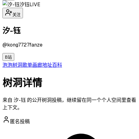
汐钰
LIVE
关注
汐-钰
@
kong7727fanze
B站
泡泡
树洞
歌单
画廊
地址
百科
树洞详情
来自 汐-钰 的公开树洞投稿，继续留在同一个个人空间里查看
上下文。
匿名投稿