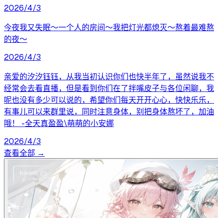
2026/4/3
今夜我又失眠～一个人的房间～我把灯光都熄灭～熬着最难熬
的夜～
2026/4/3
亲爱的汐汐钰钰，从我当初认识你们也快半年了，虽然说我不
经常会去看直播，但是看到你们在了拌嘴皮子与各位闲聊，我
呢也没有多少可以说的，希望你们每天开开心心，快快乐乐，
有事儿可以来群里说，同时注意身体，别把身体熬坏了，加油
哦！ -全天真盈盈\萌萌的小安娜
2026/4/3
查看全部 →