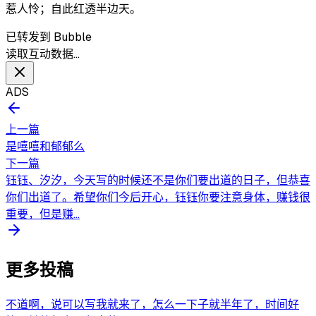
惹人怜；自此红透半边天。
已转发到 Bubble
读取互动数据…
ADS
上一篇
是嘻嘻和郁郁么
下一篇
钰钰、汐汐，今天写的时候还不是你们要出道的日子，但恭喜
你们出道了。希望你们今后开心，钰钰你要注意身体，赚钱很
重要，但是赚...
更多投稿
不道啊，说可以写我就来了，怎么一下子就半年了，时间好