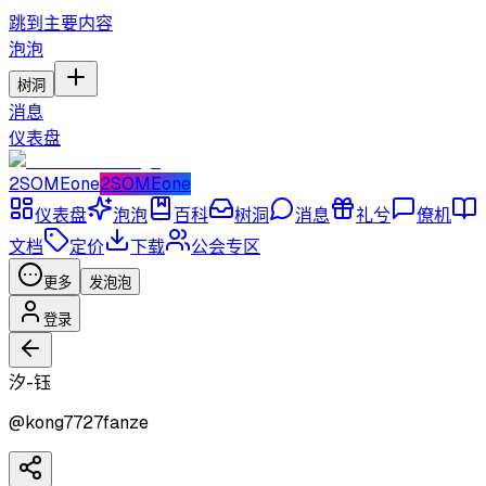
跳到主要内容
泡泡
树洞
消息
仪表盘
2SOMEone
2SOMEone
仪表盘
泡泡
百科
树洞
消息
礼兮
僚机
文档
定价
下载
公会专区
更多
发泡泡
登录
汐-钰
@
kong7727fanze