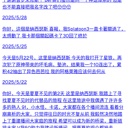
个谢谢普罗米修斯 ？ber哥们虽然是同一个神话体系的 但是
也不能直接把我名字改了吧🥺🥺🥺
2025/5/28
你好，這個是納西瑟斯 喜報，我Splatoon3一直卡著關過了，
太感動了 我卡那個關起碼卡了30回了終於
2025/5/25
今天是5月22号，这里是納西瑟斯 今天的我打开了星铁，再
次犯了原神带來的坏毛病，墊池，结果我一个10连出了，累
积42抽出了异色芭芭拉 我的阿格萊雅应该何去何从
2025/5/22
你好，今天是夏夏不见的第2天 这里是纳西瑟斯 我踏上了寻
找夏夏不见时的代替品的旅程 在这里旅途中我偶遇了许许多
多的熟人 91，小水怪，卡诺，大家都在各个播间流连 看着分
崩离析的大家，只觉得往日的时光不复从前 我毅然决然地踏
上了重建播间大家庭的旅程 希望可以成为新的桥梁，重新链
接大家 V我50助力我建设新播间，把夏夏的观众都抢走