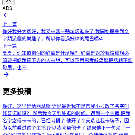
ADS
上一篇
你好我好大家好，我又來塞一點垃圾進來了 我開始體會到文
字類遊戲的樂趣了，所以你看過妖精的尾巴嗎🍉
下一篇
夏夏，你知道樹洞的好處是什麼嗎？ 好處是對於我這種想必
須要把話題接下去的人來說，可以不用思考該怎麼把話題不斷
發展，也不...
更多投稿
你好，这里是纳西瑟斯 话说最近我不是帮我小号改了名字叫
修普诺斯吗？ 然后我今天到处逛的时候，遇到一个主播 把我
名字念得卡卡的，已经习惯了 他开了个天选让我卡牌子，因
为以前看过这个主播 所以我就帮他卡了 结果他下一句来了一