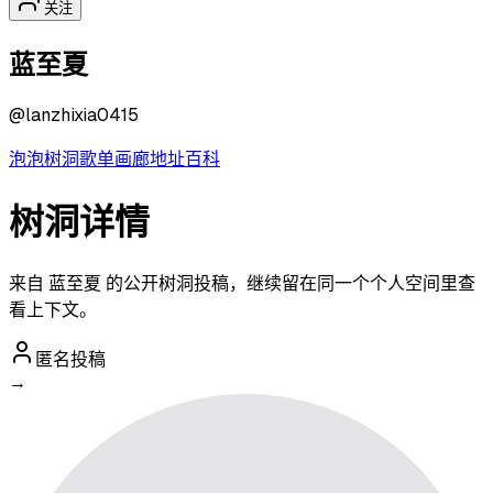
关注
蓝至夏
@
lanzhixia0415
泡泡
树洞
歌单
画廊
地址
百科
树洞详情
来自 蓝至夏 的公开树洞投稿，继续留在同一个个人空间里查
看上下文。
匿名投稿
→