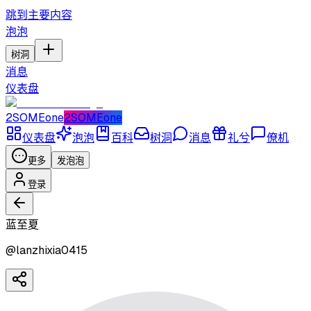
跳到主要内容
泡泡
树洞
消息
仪表盘
2SOMEone
2SOMEone
仪表盘
泡泡
百科
树洞
消息
礼兮
僚机
更多
发泡泡
登录
蓝至夏
@
lanzhixia0415