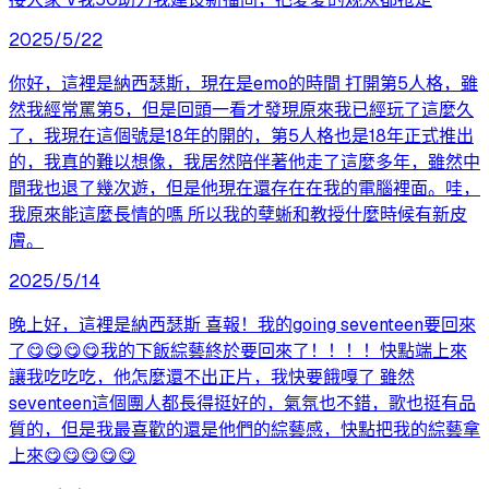
2025/5/22
你好，這裡是納西瑟斯，現在是emo的時間 打開第5人格，雖
然我經常罵第5，但是回頭一看才發現原來我已經玩了這麼久
了，我現在這個號是18年的開的，第5人格也是18年正式推出
的，我真的難以想像，我居然陪伴著他走了這麼多年，雖然中
間我也退了幾次遊，但是他現在還存在在我的電腦裡面。哇，
我原來能這麼長情的嗎 所以我的孽蜥和教授什麼時候有新皮
膚。
2025/5/14
晚上好，這裡是納西瑟斯 喜報！我的going seventeen要回來
了😋😋😋😋我的下飯綜藝終於要回來了！！！！快點端上來
讓我吃吃吃，他怎麼還不出正片，我快要餓嘎了 雖然
seventeen這個團人都長得挺好的，氣氛也不錯，歌也挺有品
質的，但是我最喜歡的還是他們的綜藝感，快點把我的綜藝拿
上來😋😋😋😋😋