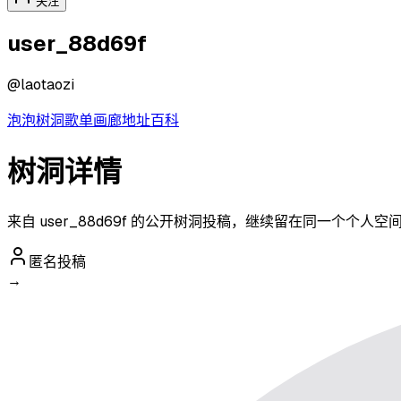
关注
user_88d69f
@
laotaozi
泡泡
树洞
歌单
画廊
地址
百科
树洞详情
来自 user_88d69f 的公开树洞投稿，继续留在同一个个人
匿名投稿
→