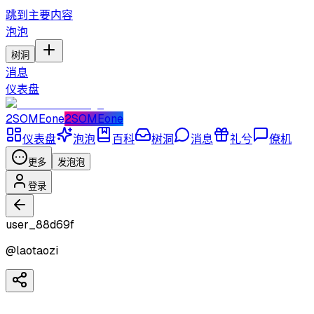
跳到主要内容
泡泡
树洞
消息
仪表盘
2SOMEone
2SOMEone
仪表盘
泡泡
百科
树洞
消息
礼兮
僚机
更多
发泡泡
登录
user_88d69f
@
laotaozi