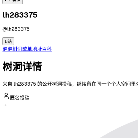
关注
lh283375
@
lh283375
B站
泡泡
树洞
歌单
地址
百科
树洞详情
来自 lh283375 的公开树洞投稿，继续留在同一个个人空间
匿名投稿
→