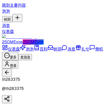
跳到主要内容
泡泡
树洞
消息
仪表盘
2SOMEone
2SOMEone
仪表盘
泡泡
百科
树洞
消息
礼兮
僚机
更多
发泡泡
登录
lh283375
@
lh283375