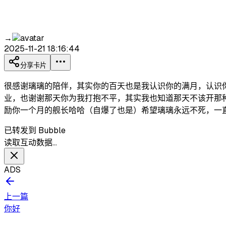
→
2025-11-21 18:16:44
分享卡片
很感谢璃璃的陪伴，其实你的百天也是我认识你的满月，认识你
业，也谢谢那天你为我打抱不平，其实我也知道那天不该开那
励你一个月的舰长哈哈（自爆了也是）希望璃璃永远不死，一
已转发到 Bubble
读取互动数据…
ADS
上一篇
你好