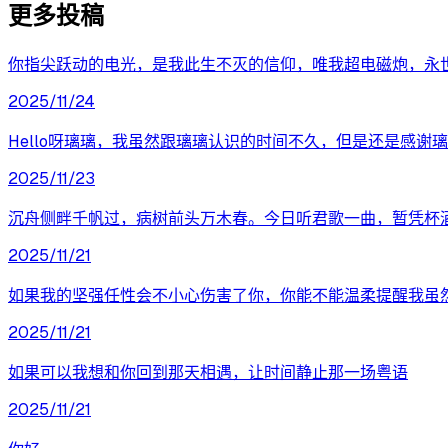
更多投稿
你指尖跃动的电光，是我此生不灭的信仰，唯我超电磁炮，永
2025/11/24
Hello呀璃璃，我虽然跟璃璃认识的时间不久，但是还是感
2025/11/23
沉舟侧畔千帆过，病树前头万木春。今日听君歌一曲，暂凭杯
2025/11/21
如果我的坚强任性会不小心伤害了你，你能不能温柔提醒我虽
2025/11/21
如果可以我想和你回到那天相遇，让时间静止那一场粤语
2025/11/21