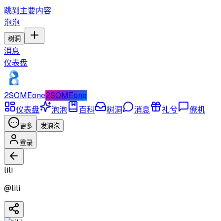
跳到主要内容
泡泡
树洞
消息
仪表盘
2SOMEone
2SOMEone
仪表盘
泡泡
百科
树洞
消息
礼兮
僚机
更多
发泡泡
登录
lili
@
lili