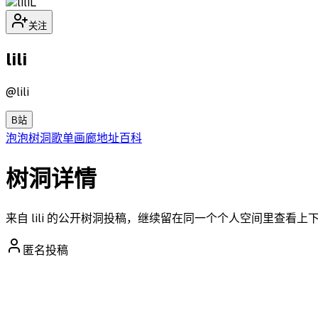
L
关注
lili
@
lili
B站
泡泡
树洞
歌单
画廊
地址
百科
树洞详情
来自 lili 的公开树洞投稿，继续留在同一个个人空间里查看上
匿名投稿