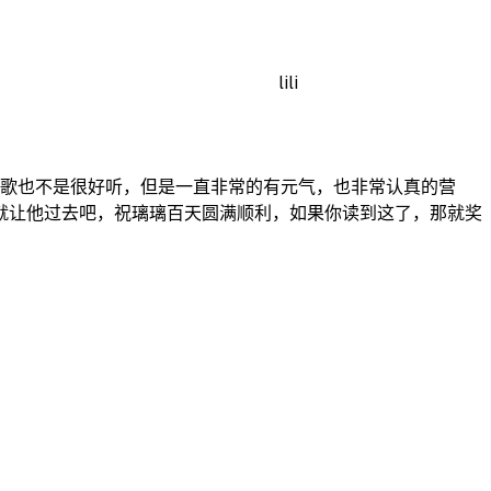
lili
唱歌也不是很好听，但是一直非常的有元气，也非常认真的营
就让他过去吧，祝璃璃百天圆满顺利，如果你读到这了，那就奖