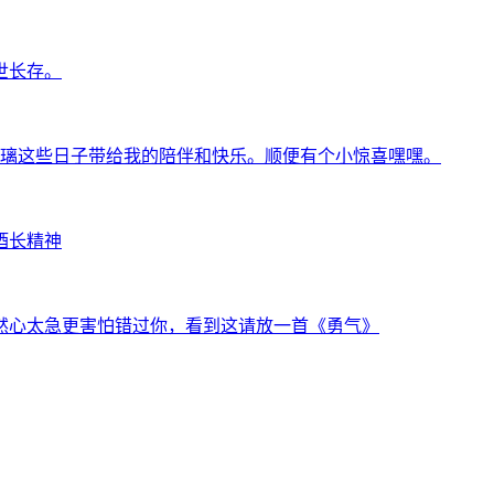
世长存。
谢璃璃这些日子带给我的陪伴和快乐。顺便有个小惊喜嘿嘿。
酒长精神
然心太急更害怕错过你，看到这请放一首《勇气》