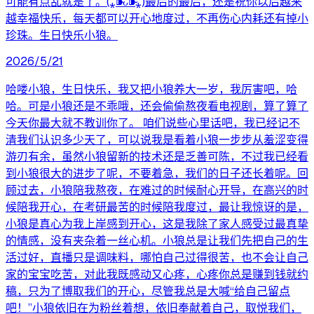
可能有点乱就是了。(⁎⁍̴̛ᴗ⁍̴̛⁎)最后的最后，还是祝你以后越来
越幸福快乐，每天都可以开心地度过，不再伤心内耗还有掉小
珍珠。生日快乐小狼。
2026/5/21
哈喽小狼，生日快乐，我又把小狼养大一岁，我厉害吧，哈
哈。可是小狼还是不乖哦，还会偷偷熬夜看电视剧，算了算了
今天你最大就不教训你了。 咱们说些心里话吧，我已经记不
清我们认识多少天了，可以说我是看着小狼一步步从羞涩变得
游刃有余，虽然小狼留新的技术还是乏善可陈，不过我已经看
到小狼很大的进步了呢，不要着急，我们的日子还长着呢。回
顾过去，小狼陪我熬夜，在难过的时候耐心开导，在高兴的时
候陪我开心，在考研最苦的时候陪我度过，最让我惊讶的是，
小狼是真心为我上岸感到开心，这是我除了家人感受过最真挚
的情感，没有夹杂着一丝心机。小狼总是让我们先把自己的生
活过好，直播只是调味料，哪怕自己过得很苦，也不会让自己
家的宝宝吃苦，对此我既感动又心疼，心疼你总是赚到钱就约
稿，只为了博取我们的开心，尽管我总是大喊“给自己留点
吧！”小狼依旧在为粉丝着想，依旧奉献着自己，取悦我们，