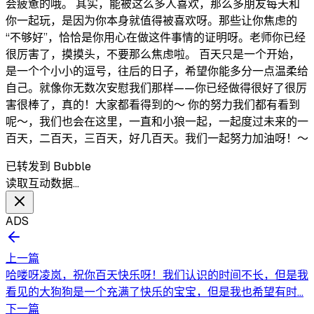
会疲惫的哦。 其实，能被这么多人喜欢，那么多朋友每天和
你一起玩，是因为你本身就值得被喜欢呀。那些让你焦虑的
“不够好”，恰恰是你用心在做这件事情的证明呀。老师你已经
很厉害了，摸摸头，不要那么焦虑啦。 百天只是一个开始，
是一个个小小的逗号，往后的日子，希望你能多分一点温柔给
自己。就像你无数次安慰我们那样——你已经做得很好了很厉
害很棒了，真的！大家都看得到的～ 你的努力我们都有看到
呢～，我们也会在这里，一直和小狼一起，一起度过未来的一
百天，二百天，三百天，好几百天。我们一起努力加油呀！～
已转发到 Bubble
读取互动数据…
ADS
上一篇
哈喽呀凌岚，祝你百天快乐呀！我们认识的时间不长，但是我
看见的大狗狗是一个充满了快乐的宝宝，但是我也希望有时...
下一篇