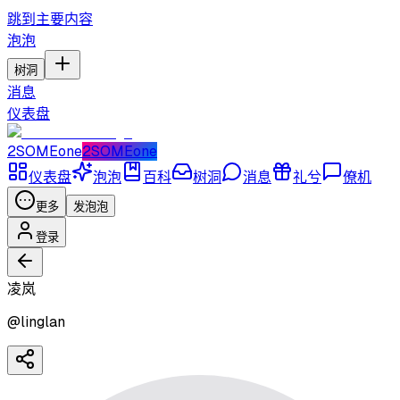
跳到主要内容
泡泡
树洞
消息
仪表盘
2SOMEone
2SOMEone
仪表盘
泡泡
百科
树洞
消息
礼兮
僚机
更多
发泡泡
登录
凌岚
@
linglan