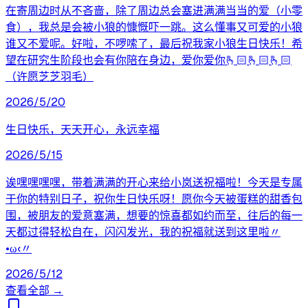
在寄周边时从不吝啬，除了周边总会塞进满满当当的爱（小零
食），我总是会被小狼的慷慨吓一跳。这么懂事又可爱的小狼
谁又不爱呢。好啦，不啰嗦了，最后祝我家小狼生日快乐！希
望在研究生阶段也会有你陪在身边，爱你爱你🫰🏻🫰🏻🫰🏻
（许愿芝芝羽毛）
2026/5/20
生日快乐，天天开心，永远幸福
2026/5/15
诶嘿嘿嘿嘿，带着满满的开心来给小岚送祝福啦！今天是专属
于你的特别日子，祝你生日快乐呀！愿你今天被蛋糕的甜香包
围，被朋友的爱意塞满，想要的惊喜都如约而至，往后的每一
天都过得轻松自在，闪闪发光，我的祝福就送到这里啦〃
•ω‹〃
2026/5/12
查看全部 →