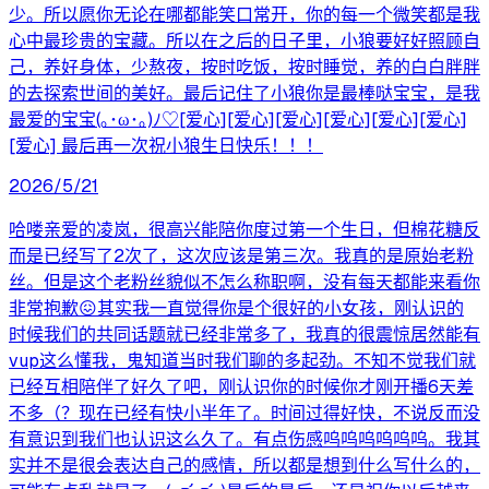
少。所以愿你无论在哪都能笑口常开，你的每一个微笑都是我
心中最珍贵的宝藏。所以在之后的日子里，小狼要好好照顾自
己，养好身体，少熬夜，按时吃饭，按时睡觉，养的白白胖胖
的去探索世间的美好。最后记住了小狼你是最棒哒宝宝，是我
最爱的宝宝(｡･ω･｡)ﾉ♡[爱心][爱心][爱心][爱心][爱心][爱心]
[爱心] 最后再一次祝小狼生日快乐！！！
2026/5/21
哈喽亲爱的凌岚，很高兴能陪你度过第一个生日，但棉花糖反
而是已经写了2次了，这次应该是第三次。我真的是原始老粉
丝。但是这个老粉丝貌似不怎么称职啊，没有每天都能来看你
非常抱歉😖其实我一直觉得你是个很好的小女孩，刚认识的
时候我们的共同话题就已经非常多了，我真的很震惊居然能有
vup这么懂我，鬼知道当时我们聊的多起劲。不知不觉我们就
已经互相陪伴了好久了吧，刚认识你的时候你才刚开播6天差
不多（？现在已经有快小半年了。时间过得好快，不说反而没
有意识到我们也认识这么久了。有点伤感呜呜呜呜呜呜。我其
实并不是很会表达自己的感情，所以都是想到什么写什么的，