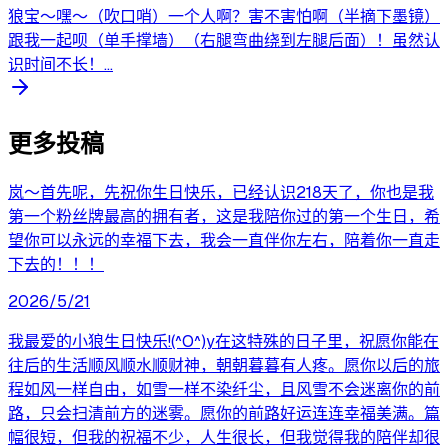
狼宝～嘿～（吹口哨）一个人啊？害不害怕啊（半摘下墨镜）
跟我一起呗（单手撑墙）（右腿弯曲绕到左腿后面）！虽然认
识时间不长！...
更多投稿
岚～首先呢，先祝你生日快乐，已经认识218天了，你也是我
第一个粉丝牌最高的拥有者，这是我陪你过的第一个生日，希
望你可以永远的幸福下去，我会一直伴你左右，陪着你一直走
下去的！！！
2026/5/21
我最爱的小狼生日快乐!(^O^)y在这特殊的日子里，祝愿你能在
往后的生活顺风顺水顺财神，朝朝暮暮有人疼。愿你以后的旅
程如风一样自由，如雪一样不染纤尘，且风雪不会迷离你的前
路，只会扫清前方的迷雾。愿你的前路好运连连幸福美满。篇
幅很短，但我的祝福不少，人生很长，但我觉得我的陪伴却很