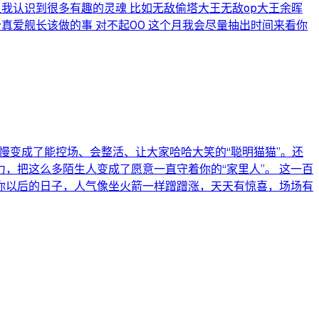
让我认识到很多有趣的灵魂 比如无敌偷塔大王无敌op大王余晖
个真爱舰长该做的事 对不起00 这个月我会尽量抽出时间来看你
慢变成了能控场、会整活、让大家哈哈大笑的“聪明猫猫”。还
，把这么多陌生人变成了愿意一直守着你的“家里人”。 这一百
你以后的日子，人气像坐火箭一样蹭蹭涨，天天有惊喜，场场有