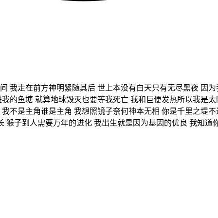
间 我走在前方神明紧随其后 世上本没有白天只有无尽黑夜 因为
进我的鱼塘 就算地球毁灭也要等我死亡 我和巨便发热所以我是太
 我不是主角谁是主角 我想照镜子奈何神本无相 你是千里之堤不
周长 猴子到人需要万年的进化 我出生就是因为基因的优良 我知道