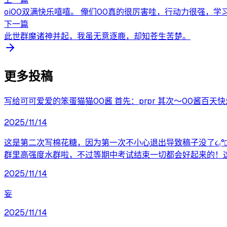
oi00双满快乐嘻嘻。 俺们00真的很厉害哇，行动力很强，学
下一篇
此世群魔诸神并起，我虽无意逐鹿，却知苍生苦楚。
更多投稿
写给可可爱爱的笨蛋猫猫00酱 首先：prpr 其次～00酱百天
2025/11/14
这是第二次写棉花糖，因为第一次不小心退出导致稿子没了૮₍°
群里高强度水群啦，不过等期中考试结束一切都会好起来的！
2025/11/14
妄
2025/11/14