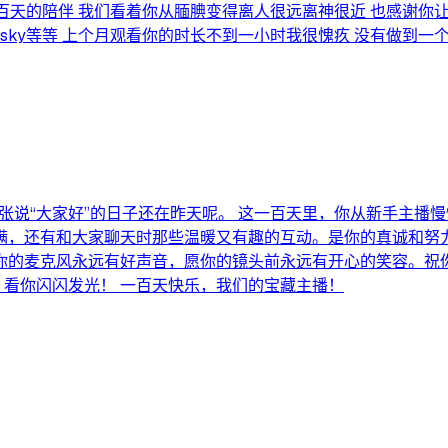
一百天的陪伴 我们看着你从腼腆变得离人很远离神很近 也感谢你
sky等等 上个月观看你的时长不到一小时我很愧疚 没有做到一
张说“大家好”的日子还在昨天呢。 这一百天里，你从新手主播慢
，还有和大家聊天时那些温暖又有趣的互动。是你的真诚和努力
你的麦克风永远有好声音，愿你的镜头前永远有开心的笑容。祝
，看你闪闪发光！ 一百天快乐，我们的宝藏主播！