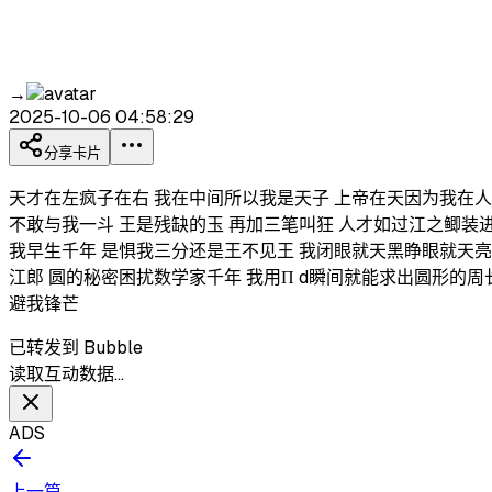
→
2025-10-06 04:58:29
分享卡片
天才在左疯子在右 我在中间所以我是天子 上帝在天因为我在人
不敢与我一斗 王是残缺的玉 再加三笔叫狂 人才如过江之鲫装
我早生千年 是惧我三分还是王不见王 我闭眼就天黑睁眼就天亮
江郎 圆的秘密困扰数学家千年 我用Π d瞬间就能求出圆形的
避我锋芒
已转发到 Bubble
读取互动数据…
ADS
上一篇