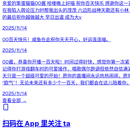
亲爱的笨蛋猫猫00酱 哈喽晚上好喵 祝你百天快乐 感谢你这
在我陷入舆论压力时帮我出头的茂茂 六边形战神天歌还有小林 
的最后祝你越做越大 早日出道 成为大v
2025/11/14
00百天快乐！咸鱼在此祝你天天开心，好运连连喵。
2025/11/14
00酱，恭喜你开播一百天啦！时间过得好快，感觉你第一次紧
记得你打游戏翻车时的可爱操作，唱歌偶尔跑调但依然自信满满
天只是一个超级可爱的开始！愿你的直播间永远热热闹闹，愿
“欧气”！无论未来还有多少个一百天，我们都会在这儿陪着你
2025/11/14
查看全部 →
扫码在 App 里关注 ta