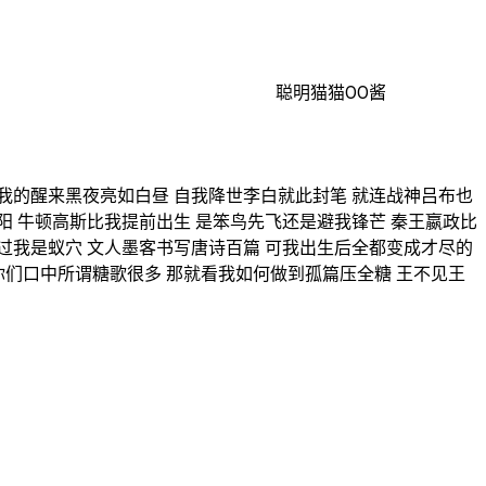
聪明猫猫00酱
我的醒来黑夜亮如白昼 自我降世李白就此封笔 就连战神吕布也
阳 牛顿高斯比我提前出生 是笨鸟先飞还是避我锋芒 秦王嬴政比
过我是蚁穴 文人墨客书写唐诗百篇 可我出生后全都变成才尽的
你们口中所谓糖歌很多 那就看我如何做到孤篇压全糖 王不见王