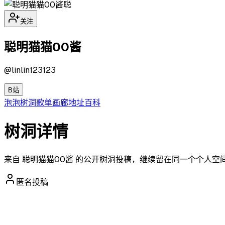
聪
关注
聪明猫猫00酱
@
linlin123123
B站
泡泡
树洞
歌单
画廊
地址
百科
树洞详情
来自 聪明猫猫00酱 的公开树洞投稿，继续留在同一个个人空
匿名投稿