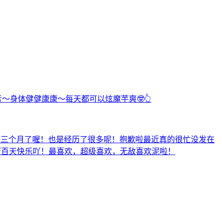
亏～身体健健康康～每天都可以炫魔芋爽🤓👆
的第三个月了喔！也是经历了很多呢！抱歉啦最近真的很忙没发在
酱百天快乐吖！最喜欢，超级喜欢，无敌喜欢泥啦！