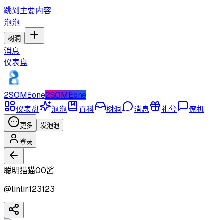
跳到主要内容
泡泡
树洞
消息
仪表盘
2SOMEone
2SOMEone
仪表盘
泡泡
百科
树洞
消息
礼兮
僚机
更多
发泡泡
登录
聪明猫猫00酱
@
linlin123123