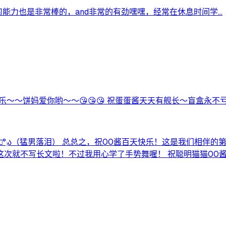
习能力也是非常棒的，and非常的有劲嘿嘿，经常在休息时间学...
快乐～～饼妈爱你哟～～😘😘😘 祝蛋蛋酱天天有舰长～盲盒永不
□°₎ა（猛男落泪） 总总之，祝00酱百天快乐！这是我们相伴
这次就不写长文啦！不过我用心学了手势舞喔！ 祝聪明猫猫00