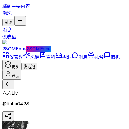
跳到主要内容
泡泡
树洞
消息
仪表盘
2SOMEone
2SOMEone
仪表盘
泡泡
百科
树洞
消息
礼兮
僚机
更多
发泡泡
登录
六六Liv
@
liuliu0428