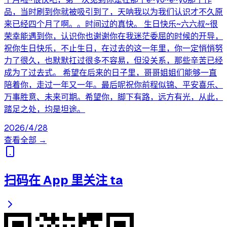
品，当时刷到你就被吸引到了，天呐我以为我们认识才不久原
来已经四个月了啊。。时间过的真快。 生日快乐~六六叔~很
荣幸能遇到你，认识你也谢谢你在我迷茫委屈的时候的开导，
祝你生日快乐，不止生日，在过去的这一年里，你一定悄悄努
力了很久，也默默扛过很多不容易，但没关系，那些辛苦已经
成为了过去式。 希望在后来的日子里，哥哥姐姐们能够一直
陪着你，走过一年又一年。最后呢祝你前程似锦、平安喜乐、
万事胜意、未来可期。希望你，脚下有路，远方有光，从此，
踏足之处，均是坦途。
2026/4/28
查看全部 →
扫码在 App 里关注 ta