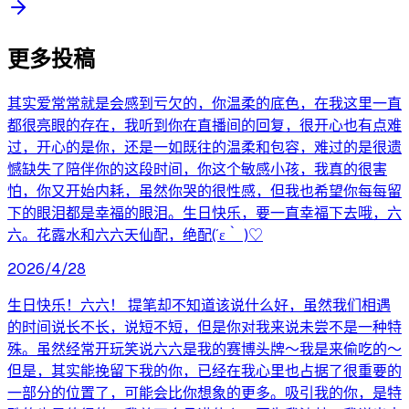
更多投稿
其实爱常常就是会感到亏欠的，你温柔的底色，在我这里一直
都很亮眼的存在，我听到你在直播间的回复，很开心也有点难
过，开心的是你，还是一如既往的温柔和包容，难过的是很遗
憾缺失了陪伴你的这段时间，你这个敏感小孩，我真的很害
怕，你又开始内耗，虽然你哭的很性感，但我也希望你每每留
下的眼泪都是幸福的眼泪。生日快乐，要一直幸福下去哦，六
六。花露水和六六天仙配，绝配(´ε｀ )♡
2026/4/28
生日快乐！六六！ 提笔却不知道该说什么好，虽然我们相遇
的时间说长不长，说短不短，但是你对我来说未尝不是一种特
殊。虽然经常开玩笑说六六是我的赛博头牌～我是来偷吃的～
但是，其实能挽留下我的你，已经在我心里也占据了很重要的
一部分的位置了，可能会比你想象的更多。吸引我的你，是特