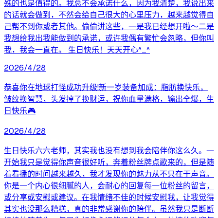
殊的也是值得的。我总不会承诺什么，因为我清楚，我说出来
的话就会做到，不然会给自己很大的心里压力，越来越觉得自
己帮不到你或者其他。偷偷讲这些，一是我已经想开啦～二是
我想给我出我能做到的承诺，或许我偶有繁忙会忽略，但你叫
我，我会一直在。 生日快乐！天天开心^_^
2026/4/28
恭喜你在地球打怪成功升级!新一岁装备加成：脂肪换快乐，
皱纹换智慧，头发掉了换财运，祝你血量满格，输出全爆，生
日快乐🎮
2026/4/28
生日快乐六六老师，其实我也没有想到我会陪伴你这么久。一
开始我只是觉得你声音很好听，奔着粉丝牌点歌来的，但是随
着看播的时间越来越久，我才发现你的魅力从不只在于声音。
你是一个内心很细腻的人，会耐心的回复每一位粉丝的留言，
或分享或安慰或建议。在我情绪不佳的时候安慰我，让我觉得
其实也没那么糟糕，真的非常感谢你的陪伴。虽然我只是断断