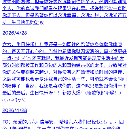
续续的陪着你，但是你好像永远能记住每个人，热情的欢迎每
个人，你的真诚我们都看在眼里记在心里。或许我不能一直陪
你走下去，但是希望你可以永远幸福，永远灿烂，永远光芒万
丈！生日快乐!(^O^)y
2026/4/28
六六，生日快乐！！我还是一如既往的希望你身体健健康康
的，每天开开心心的，当然也希望你财源滚滚的，事业运更好
一点- ෆ( ˶’ᵕ’˶)ෆ 还有就是，我最近发现可能是现实生活中的大
部分时间都被工作和身边的人和事物给占据的太多，导致我对
你的关注变得越来越少，对你没有之前热情和长时间的陪伴，
之后我可能也会更专注我自己的生活一些，可能就不会长时间
的陪伴了，当然，我还是喜欢你的，这个呢只是想跟你讲一下
最后的最后，生日快乐呀！！新歌大爆!!（新歌很好听哟！）
ε(´｡•᎑•`)っ♡
2026/4/28
TO：亲爱的六六~ 信展安， 哈喽六六我们已经认识。。。四
个月啦~很快吧，第一次见到你是在那个e~yo~e~yo那个作