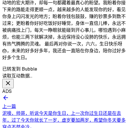
动地的宏大期许，却每一句都藏着最真心的盼望。我盼着你接
下来的路能走得更顺一点，越来越多的人能发现你的好，看见
你身上闪闪发光的地方；盼着你钱包鼓鼓，赚的钞票多到数不
过来；更盼着你好好吃饭好好睡觉，身体一直倍儿棒，永远不
被病痛找上门，每天一睁眼就能碰到开心事儿，哪怕遇到小麻
烦，也能三两下就解决掉，永远保持没心没肺的快乐，永远拥
有热气腾腾的灵魂。 最后再对你说一次，六六，生日快乐呀
🎂，未来的好多好多年，我还会一直陪在你身边，陪你过好多
好多个生日。
已转发到 Bubble
读取互动数据…
ADS
上一篇
泥嚎，帅哥，听说今天是你生日，上一次你过生日还是在去
年，过了今天你就长了一岁，虚岁要加两岁，希望你冬天要多
穿点不然会冷，...