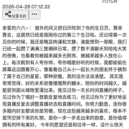
六六Liv
2026-04-28 07:12:22
分享卡片
亲爱的六六✨： 窗外的风又把日历吹到了你的生日页，算来
算去，这居然已经是我陪你过的第三个生日啦。还记得第一次
见你的时候，我还是略显拘谨和文静，谁能想到一晃眼，我们
已经一起攒了满满三筐细碎日常，攒了数不清聊天到哈哈大笑
的夜晚，也看着你被越来越多光照亮、被越来越多人放在心
上。每次刷到有人夸你帅，夸你唱歌好听的时候，我都偷偷在
屏幕这边跟着开心，像看着自己从小一起长大的朋友终于摘到
了属于自己的星星，那种骄傲，真的没办法说清楚。 其实我
常常觉得，好的关系就像慢慢熬的糖水，陪你的时间越久，越
能尝到甜从缝隙里漫出来。我见过你一天长时间直播的样子，
见过你为了唱好一首歌反复地去练习，也见过你为了更好地呈
现直播反复去调整直播状态和直播时间。你努力勤恳，连你很
多圈内好友都说你是劳模，现在这些越来越多的喜欢，根本不
是凭空掉下来的礼物，是你一步一步走出来的勋章，是你值得
拥有的所有美好。 今年的愿望还是和往年一样，没什么惊天