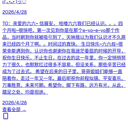
ε(´｡•᎑•`)っ♡
2026/4/28
TO：亲爱的六六~ 信展安， 哈喽六六我们已经认识。。。四
个月啦~很快吧，第一次见到你是在那个e~yo~e~yo那个作
品，当时刷到你就被吸引到了，天呐我以为我们认识才不久原
来已经四个月了啊。。时间过的真快。 生日快乐~六六叔~很
荣幸能遇到你，认识你也谢谢你在我迷茫委屈的时候的开导，
祝你生日快乐，不止生日，在过去的这一年里，你一定悄悄努
力了很久，也默默扛过很多不容易，但没关系，那些辛苦已经
成为了过去式。 希望在后来的日子里，哥哥姐姐们能够一直
陪着你，走过一年又一年。最后呢祝你前程似锦、平安喜乐、
万事胜意、未来可期。希望你，脚下有路，远方有光，从此，
踏足之处，均是坦途。
2026/4/28
查看全部 →