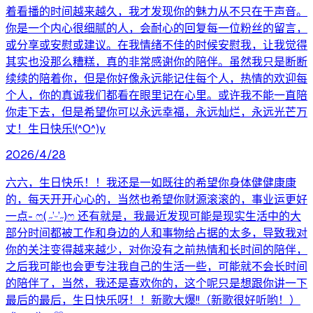
着看播的时间越来越久，我才发现你的魅力从不只在于声音。
你是一个内心很细腻的人，会耐心的回复每一位粉丝的留言，
或分享或安慰或建议。在我情绪不佳的时候安慰我，让我觉得
其实也没那么糟糕，真的非常感谢你的陪伴。虽然我只是断断
续续的陪着你，但是你好像永远能记住每个人，热情的欢迎每
个人，你的真诚我们都看在眼里记在心里。或许我不能一直陪
你走下去，但是希望你可以永远幸福，永远灿烂，永远光芒万
丈！生日快乐!(^O^)y
2026/4/28
六六，生日快乐！！我还是一如既往的希望你身体健健康康
的，每天开开心心的，当然也希望你财源滚滚的，事业运更好
一点- ෆ( ˶’ᵕ’˶)ෆ 还有就是，我最近发现可能是现实生活中的大
部分时间都被工作和身边的人和事物给占据的太多，导致我对
你的关注变得越来越少，对你没有之前热情和长时间的陪伴，
之后我可能也会更专注我自己的生活一些，可能就不会长时间
的陪伴了，当然，我还是喜欢你的，这个呢只是想跟你讲一下
最后的最后，生日快乐呀！！新歌大爆!!（新歌很好听哟！）