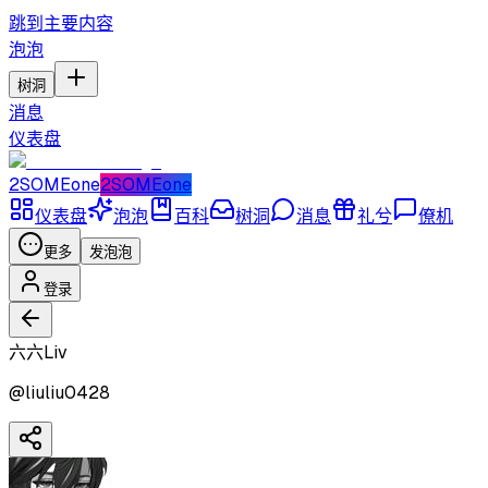
跳到主要内容
泡泡
树洞
消息
仪表盘
2SOMEone
2SOMEone
仪表盘
泡泡
百科
树洞
消息
礼兮
僚机
更多
发泡泡
登录
六六Liv
@
liuliu0428