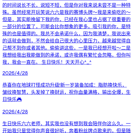
的时间说长不长，说短不短，但是你对我来说未尝不是一种特
殊。虽然经常开玩笑说六六是我的赛博头牌～我是来偷吃的～
但是，其实能挽留下我的你，已经在我心里也占据了很重要的
一部分的位置了，可能会比你想象的更多。吸引我的你，是特
殊的也是值得的。我总不会承诺什么，因为我清楚，我说出来
的话就会做到，不然会给自己很大的心里压力，越来越觉得自
己帮不到你或者其他。偷偷讲这些，一是我已经想开啦～二是
我想给我出我能做到的承诺，或许我偶有繁忙会忽略，但你叫
我，我会一直在。 生日快乐！天天开心^_^
2026/4/28
恭喜你在地球打怪成功升级!新一岁装备加成：脂肪换快乐，
皱纹换智慧，头发掉了换财运，祝你血量满格，输出全爆，生
日快乐🎮
2026/4/28
生日快乐六六老师，其实我也没有想到我会陪伴你这么久。一
开始我只是觉得你声音很好听，奔着粉丝牌点歌来的，但是随