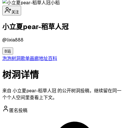
小稻
关注
小立夏pear-稻草人冠
@
lixia888
B站
泡泡
树洞
歌单
画廊
地址
百科
树洞详情
来自 小立夏pear-稻草人冠 的公开树洞投稿，继续留在同一
个个人空间里查看上下文。
匿名投稿