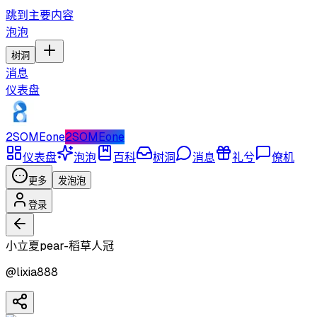
跳到主要内容
泡泡
树洞
消息
仪表盘
2SOMEone
2SOMEone
仪表盘
泡泡
百科
树洞
消息
礼兮
僚机
更多
发泡泡
登录
小立夏pear-稻草人冠
@
lixia888