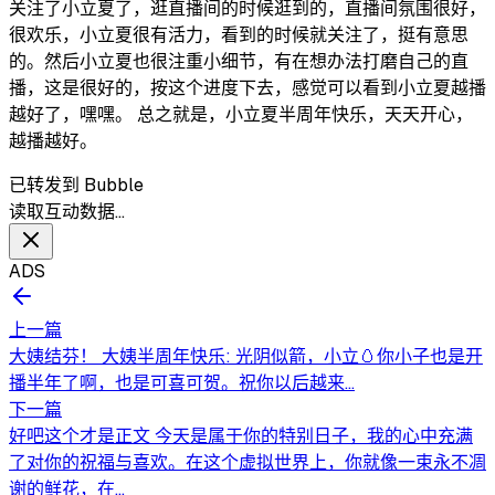
关注了小立夏了，逛直播间的时候逛到的，直播间氛围很好，
很欢乐，小立夏很有活力，看到的时候就关注了，挺有意思
的。然后小立夏也很注重小细节，有在想办法打磨自己的直
播，这是很好的，按这个进度下去，感觉可以看到小立夏越播
越好了，嘿嘿。 总之就是，小立夏半周年快乐，天天开心，
越播越好。
已转发到 Bubble
读取互动数据…
ADS
上一篇
大姨结芬！ 大姨半周年快乐: 光阴似箭，小立🥚你小子也是开
播半年了啊，也是可喜可贺。祝你以后越来...
下一篇
好吧这个才是正文 今天是属于你的特别日子，我的心中充满
了对你的祝福与喜欢。在这个虚拟世界上，你就像一束永不凋
谢的鲜花，在...