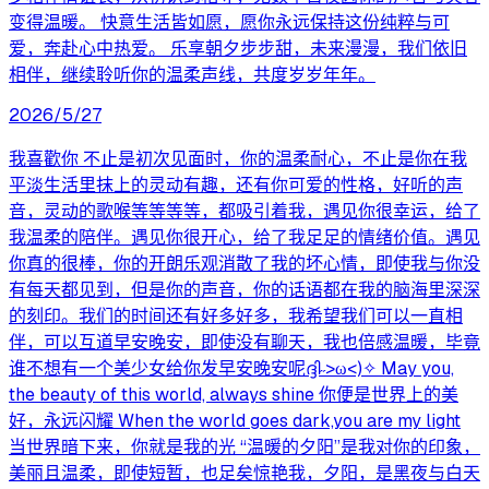
变得温暖。 快意生活皆如愿，愿你永远保持这份纯粹与可
爱，奔赴心中热爱。 乐享朝夕步步甜，未来漫漫，我们依旧
相伴，继续聆听你的温柔声线，共度岁岁年年。
2026/5/27
我喜歡你 不止是初次见面时，你的温柔耐心，不止是你在我
平淡生活里抹上的灵动有趣，还有你可爱的性格，好听的声
音，灵动的歌喉等等等等，都吸引着我，遇见你很幸运，给了
我温柔的陪伴。遇见你很开心，给了我足足的情绪价值。遇见
你真的很棒，你的开朗乐观消散了我的坏心情，即使我与你没
有每天都见到，但是你的声音，你的话语都在我的脑海里深深
的刻印。我们的时间还有好多好多，我希望我们可以一直相
伴，可以互道早安晚安，即使没有聊天，我也倍感温暖，毕竟
谁不想有一个美少女给你发早安晚安呢ദ്ദി˶>ω<)✧ May you,
the beauty of this world, always shine 你便是世界上的美
好，永远闪耀 When the world goes dark,you are my light
当世界暗下来，你就是我的光 “温暖的夕阳”是我对你的印象，
美丽且温柔，即使短暂，也足矣惊艳我，夕阳，是黑夜与白天