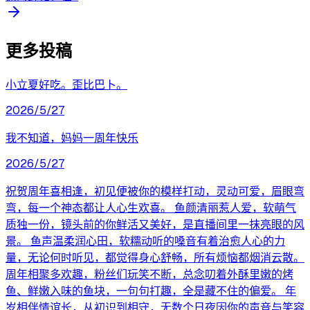
更多投稿
小立夏好吃。歪比巴卜。
2026/5/27
我不知道，妈妈一周年快乐
2026/5/27
祝贺周年喜相逢，初见便被你的模样打动，灵动可爱，眉眼弯
弯，每一个神态都让人心生欢喜。 鱼颜清丽惹人爱，软萌气
质独一份，镜头前的你鲜活又美好，是直播间里一抹亮眼的风
景。 鱼声温柔润心田，软糯动听的嗓音有着治愈人心的力
量，无论何时听见，都觉得身心舒畅，所有烦恼都烟消云散。
周年相聚多欢趣，粉丝们玩笑不断，总念叨着外酥里嫩的烤
鱼、鲜嫩入味的鱼块，一句句打趣，全是藏不住的偏爱。 年
岁相伴情谊长，从初识到相守，无数个日夜因你的声音与笑容