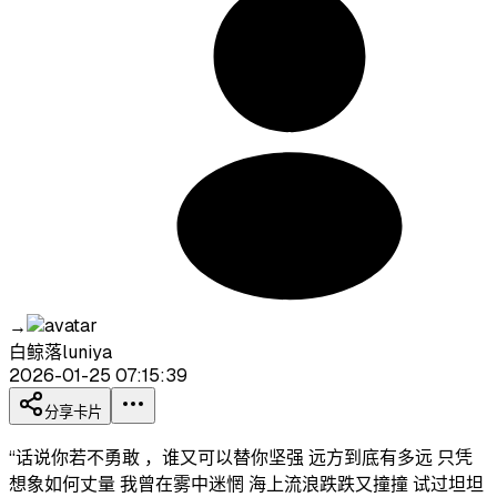
→
白鲸落luniya
2026-01-25 07:15:39
分享卡片
“话说你若不勇敢 ，谁又可以替你坚强 远方到底有多远 只凭
想象如何丈量 我曾在雾中迷惘 海上流浪跌跌又撞撞 试过坦坦