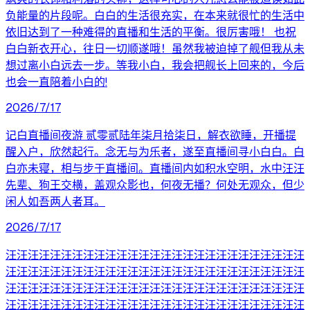
负能量的片段呢。白白的生活很充实，在本来就很忙的生活中
依旧达到了一种难得的直播和生活的平衡。很厉害哦！ 也祝
白白新衣开心，往日一切顺遂哦！虽然我被迫掉了舰但我从未
想过离小白远去一步。等我小白，我会把舰长上回来的，今后
也会一直陪着小白的!
2026/7/17
记白直播间夜游 贰零贰陆年柒月拾柒日，解衣欲睡，开播提
醒入户，欣然起行。念无与为乐者，遂至直播间寻小白白。白
白亦未寝，相与步于直播间。直播间内如积水空明，水中汪汪
先辈、狗王交横，盖观众影也，何夜无播？何处无观众，但少
闲人如吾两人者耳。
2026/7/17
汪汪汪汪汪汪汪汪汪汪汪汪汪汪汪汪汪汪汪汪汪汪汪汪汪汪汪
汪汪汪汪汪汪汪汪汪汪汪汪汪汪汪汪汪汪汪汪汪汪汪汪汪汪汪
汪汪汪汪汪汪汪汪汪汪汪汪汪汪汪汪汪汪汪汪汪汪汪汪汪汪汪
汪汪汪汪汪汪汪汪汪汪汪汪汪汪汪汪汪汪汪汪汪汪汪汪汪汪汪