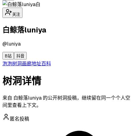
白
关注
白鲸落luniya
@
luniya
B站
抖音
泡泡
树洞
画廊
地址
百科
树洞详情
来自 白鲸落luniya 的公开树洞投稿，继续留在同一个个人空
间里查看上下文。
匿名投稿