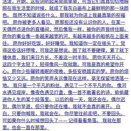
活泼，开朗，这些词听起来简简单单，可当它们真真切切地映
照在我生活里的时候，就成了我灰白画布上最鲜明的那一块颜
色。 既然不知道说些什么，那我就为你送上我最真挚的祝福
吧。 愿你被更多人看见。愿那些还没有认识你的人，在某一
天偶然点进你的直播间，然后像我一样，被你的声音绊住脚。
愿你的事业像一条越来越宽的河，有越来越多的船帆在上面来
往。 愿你好好吃饭，好好睡觉。我知道你一定在摇头了，觉
得这些话好啰嗦，可我还是想说。困了就不要硬撑，累了就下
播休息，我们来日方长，不差这一时半刻。 愿你天天开心。
这四个字太轻了，轻得像风一吹就散。可我是真的希望你开
心。愿你少些辗转难眠的夜晚，多些安稳踏实的梦。愿你的烦
恼又少又远。愿你的笑声永远像现在这样，毫无保留地洒落一
地。 我只是一个平凡的粉丝，遇见了一个不平凡的你。 像河
水遇见堤岸，像夜色遇见灯盏，像一首不敢署名的诗，偷偷藏
进你人生的某个段落里。 以后的每一天，我还会在。偶尔迟
到，偶尔早退，但只要你还在播，我就不会真的离开。 白
白，只要你喊我，我就会在。 你尽管往前走吧，不要回头。
可如果你什么时候想回头了—— 记得看看角落。 我就在那
里。也会一直在那里。