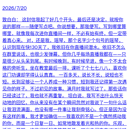
2026/7/20
致白白： 这封信我起了好几个开头，最后还是决定，就按你
说的那样——随便写点吧。你说想要，那我便写。写到哪里算
哪里，就像我每次进你直播间一样，不必有始有终，但一定带
着真心来。 对，还是我，瑶琴，那个名字少个句号的瑶琴，
认识到现在快130天了，我依旧在你直播间潜水。依旧不怎么
在群里说话，也很少发弹幕，但你几乎每场直播我都在——只
是很少从头呆到尾。有时候晚到，有时候早退，像一个不太合
格的旁听生，坐在教室最后一排，课听了个七七八八，喜欢你
这门功课却学得认认真真。 一百多天，说长不长，说短也不
短。长到足够让一个人养成一种习惯，短到我还记得第一次遇
见你的样子。不过初见的故事。满月时我就写过了，那些话你
已经读过了，我也就不再重复。 坦白说，我写不出什么惊天
动地的回忆，你从来没有在某个瞬间忽然对我说了一句什么话
让我泪流满面，也没有哪一件事让我刻骨铭心。但正是因为没
有这样的事，我才更加确信——我喜欢的不是一个偶然感动我
的你，而是一个日复一日、如常地散发着光和热的你。乐观，