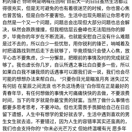
利的锋芒 你听啊是呐喊在回响”目前大一的白白虽然生活都过
得很充实，但是无可避免的也有着很迷茫的时候，你也曾心焦
也曾苦恼，但是白你不要害怕，生活中出现先眼前让你思考的
自然是一个又一个问题，问题总会出现但大部分问题也总会解
决，纵然会跌跌撞撞，但我相信层云叠嶂也无法阻挡你的脚
步，毕竟你的年岁在不断流淌，也就能安慰自己没有什么难题
是过不去的，所以白少一些忧愁，用你锐利的锋芒，呐喊着及
时把道路找到然后走下去就够了，毕竟烦恼只会使人心焦，放
平心态不要焦虑，少一分懈怠，把眼前的事情及时的完成就足
够了。我也虚长你几岁，自认所遇之事比白白要多一些，所以
如果白白我不嫌我烦的话遇事可以跟我们说一说，我们也会尽
可能的想想办法来帮白白。 “只要你目光是瞄准月亮 迷失过又
有何妨 在星辰之间流浪 也不负这场勇往”白你现在正是最好的
青春年华，有任何想做的事情大可痛痛快快的去做，不要浪费
时间，当下的年岁就是你最宝贵的财富。当然了做什么事情也
都要多思考思考，不要冲动。但也无需畏手畏脚给自己在日后
留下遗憾，人生中有想学的爱好就去学，生活中遇到喜欢的男
生女生就去追，不要错过，因为人生的容错率其实还蛮高的，
我们也会支持你的! “你未必光芒万丈 但始终温暖有光 愿多年