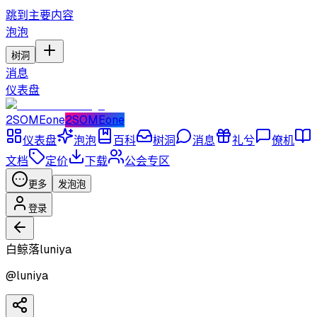
跳到主要内容
泡泡
树洞
消息
仪表盘
2SOMEone
2SOMEone
仪表盘
泡泡
百科
树洞
消息
礼兮
僚机
文档
定价
下载
公会专区
更多
发泡泡
登录
白鲸落luniya
@
luniya