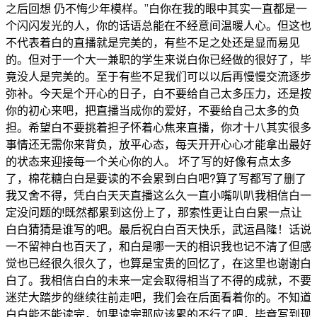
之后回想 仍不悔少年模样。”白你在我的眼中其实一直都是一
个闪闪发光的人，你的话语总能在不经意间温暖人心。但这也
不代表着白的直播就是完美的，有些不足之处还是显而易见
的。但对于一个大一兼职的学生来说白你已经做的很好了，毕
竟没人是完美的。至于有些不足我们可以以后再慢慢交流逐步
弥补。今天是个开心的日子，白不要给自己太多压力，还是按
你的初心来吧，把直播当成你的爱好，不要给自己太多的负
担。希望白不要挑着担子怀着心焦来直播，你才十八其实很多
事情还无需你来背负，放平心态，每天开开心心才能拿出最好
的状态来迎接每一个关心你的人。 坏了写的好像有点太多
了，棉花糖白白是要读的不会累到白白吧?算了写都写了删了
我又舍不得，凭白白天天直播这么久一直小嘴叭叭我相信白一
定没问题的!既然都累到这份上了，那索性更让白白累一点让
白白猜猜是谁写的吧。最后祝白白百天快乐，武运昌隆！话说
一不留神白也百天了，和白是哪一天的相识我也记不清了但感
觉也已经很久很久了，也算是宝贵的回忆了，在这里也谢谢白
白了。我相信白白的未来一定会取得相当了不得的成就，不要
迷茫大踏步的继续往前走吧，我们会在后面看着你的。不知道
白白能不能读完，如果读完那应该累的不行了吧，毕竟写到现