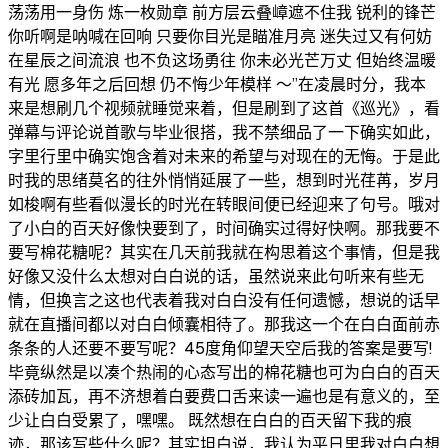
荡荡用一身伤 炼一枚勋章 前方层云叠嶂遮不住我 锐利的锋芒
你听啊是呐喊在回响 只要你目光是瞄准月亮 迷失过又有何妨
在星辰之间流浪 也不负这场勇往 你未必光芒万丈 但始终温暖
有光 愿多年之后回想 仍不悔少年模样 ～”在凌晨时分，我本
来是想刷几个视频就睡觉来着，但是刷到了这首《巡光》，看
弹幕与评论说首歌与毕业很搭，我不禁细品了一下确实如此，
字里行里中确实饱含着对未来的希望与对现在的无悔。于是此
时我的思绪莫名的往外悄悄延展了一些，想到时光荏苒，岁月
如梭啊有些看似漫长的时光在转眼间便已经迎来了句号。哦对
了小白的百天好像快要到了，时间确实过得好快啊。那我要不
要写棉花糖呢？其实在几天前我就在构思着这个事情，但是我
好像又没什么太想对白白说的话，虽然说来此句听来有些无
情，但换言之这也代表着我对白白没有任何遗憾，想说的话早
就在直播间都以对白白倾囊相待了。那我这一个在白白面前赤
条条的人还要不要写呢？45度角仰望天空后我的答案是要写!
毕竟纵然是以凑个热闹的心态写出的棉花糖也可为白白的百天
添砖加瓦，再不济想着白要费口舌来读一遍也是有意义的，至
少让白白受累了，嘿嘿。 既然想在白白的百天留下我的痕
迹，那该写些什么呢？其实坦白说，我认为平日里我对白白想