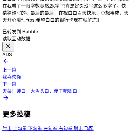
在我看了一眼字数竟然2k字了!真是好久没写这么多字了。快
猜猜谁写的。最后的最后，在祝白白百天快乐，心想事成，天
天开心哦^_^(ps:希望白白的银行卡现在就解冻!)
已转发到 Bubble
读取互动数据…
ADS
上一篇
我喜欢你
下一篇
天菜！帅白，大舌头白，傻了吧唧白
更多投稿
肘击 上勾拳 下勾拳 左勾拳 右勾拳 肘击 飞踢