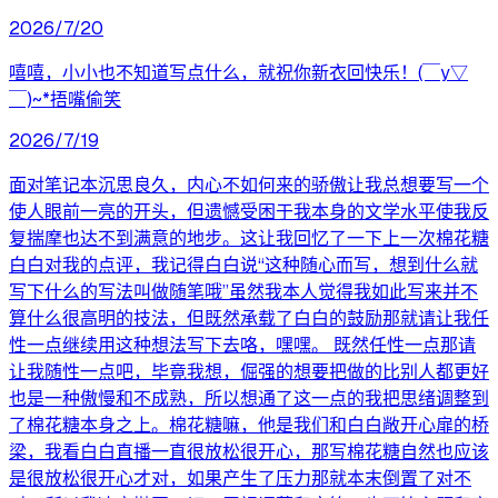
2026/7/20
嘻嘻，小小也不知道写点什么，就祝你新衣回快乐！(￣y▽
￣)~*捂嘴偷笑
2026/7/19
面对笔记本沉思良久，内心不如何来的骄傲让我总想要写一个
使人眼前一亮的开头，但遗憾受困于我本身的文学水平使我反
复揣摩也达不到满意的地步。这让我回忆了一下上一次棉花糖
白白对我的点评，我记得白白说“这种随心而写，想到什么就
写下什么的写法叫做随笔哦”虽然我本人觉得我如此写来并不
算什么很高明的技法，但既然承载了白白的鼓励那就请让我任
性一点继续用这种想法写下去咯，嘿嘿。 既然任性一点那请
让我随性一点吧，毕竟我想，倔强的想要把做的比别人都更好
也是一种傲慢和不成熟，所以想通了这一点的我把思绪调整到
了棉花糖本身之上。棉花糖嘛，他是我们和白白敞开心扉的桥
梁，我看白白直播一直很放松很开心，那写棉花糖自然也应该
是很放松很开心才对，如果产生了压力那就本末倒置了对不