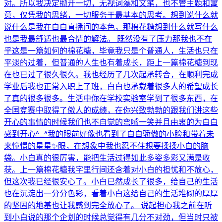
对。所以我决定抛开一切，无视词藻和文笔，也不管主题和寓
意，仅凭我的思绪，一切服务于最基本的思考。想到说什么就
说什么是我在白白直播间的本色，那棉花糖想到什么就写什么
也是我最舒适也最合情的解法。 既然没有了压力那我也不在
乎这是一篇如何的棉花糖，毕竟我只是个普通人，生活也只在
平淡的过着，但普通的人生也有着成长，距上一篇棉花糖到现
在也已过了很久很久。我也经历了几次起承转合，在顺利完成
学业后我也正常入职上了班，白白也承载着很多人的希望成长
了真的很多很多。生活中你在学校实验室学到了很多东西，在
全国竞赛中取得了傲人的成绩，在你兴致勃勃的跟我们讲这些
开心的事情的时候我们也不自觉的弯嘴一笑并且由衷的为白白
感到开心^_^我的眼前好像也看到了白白骄傲的小脸和带着未
来憧憬的星星✨眼，在想象中我也忍不住想要揉揉小白的脑
袋。小白真的很厉害，能把生活过得如此多姿多彩又满是收
获。上一篇棉花糖我字里行间还含着对小白的担忧和不放心，
但这次我已经很安心了。小白已然成长了很多，给自己的生活
也在沉淀出一分分色彩，看着小白这给自己的生活堆砌的厚厚
的坚固的地基也让我感到完全放心了。 说起担心我之前在听
到小白说的那个企划的时候总觉得有几分不对劲，但当时只被