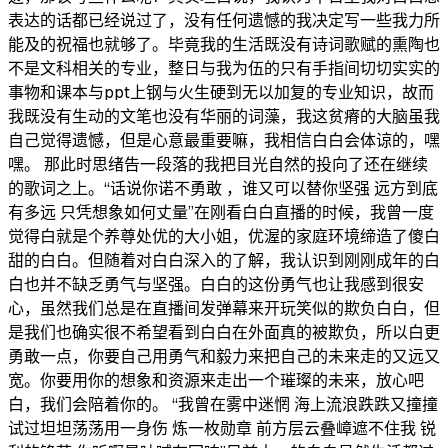
表达的话都已经说过了，没有任何遗憾的我决定写一些我力所
能及的祝福也就够了。毕竟我的生活既没有诗词歌赋的熏陶也
不是文科相关的专业，整日与我为伍的只有手指间切切实实的
事物和课本与ppt上钢与火生硬到无以加复的专业知识，故而
我既没有生动的文笔也没有华丽的词藻，我这贫瘠的大脑虽我
自己觉得遗憾，但是心意最重要嘛，我相信白白会体谅的，嘿
嘿。 那此时思绪告一段落的我把目光自然的投向了还在继续
的歌词之上。“话说你诺不勇敢 ，谁又可以替你坚强 远方到底
有多远 只凭想象如何丈量”在刚看白白直播的时候，我曾一度
觉得白就是个养尊处优的大小姐，优渥的家庭环境缔造了傻白
甜的白白。但随着对白白深入的了解，我认识到刚刚成年的白
白也并不缺乏勇气与坚强。白白的这份勇气也让我感到很安
心，虽然我们总是在直播间发弹幕来开玩笑似的欺负白白，但
是我们也确实很不希望看到白白在外面真的被欺负，所以白更
勇敢一点，你要自己用勇气和毅力来把自己的未来走的又远又
宽。你要用你的想象和资源来走出一个璀璨的未来，放心吧
白，我们会陪着你的。 “我曾在雾中迷惘 海上流浪跌跌又撞撞
试过坦坦荡荡用一身伤 炼一枚勋章 前方层云叠嶂遮不住我 锐