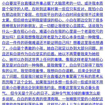
小白要双平台直播这件事占据了大脑思考的一切，或许我本质
是个保守的人吧，在听到这事时第一反应只有反对，既怕小白
在那边收到了委屈，也怕双平台的话小白时间会安排不过来很
太累。但后续也证明我是错误的担心，小白在那边交到了很多
很棒很友好的新朋友，这一切都让我很安心且踏实。话说我为
什么一直在担心小白，难道小白在我的心里是一个老是吃亏的
家伙吗？后来我想像我这样老是为之担心本身也是一种傲慢，
白这一件件的骄傲难道还不能证明自己吗？想着这里我也想通
了，小白是个勇敢的小孩，她自己就足以办到大部分问题，并
且还有白哥作为白白坚实的后盾。她以不再需要我来为她担
心，她可以办到这世界上任何的事情。像我这样老是为她担心
甚至是对白白的一种侮辱，是我傲慢了，白白早已获得了我所
有的认可，我觉得很羞愧，我想向白白道歉。 后来企划还是
出了问题，但是我只被双平台直播这件事蒙蔽了所有的思考从
而忽略了这个企划。如果我当时多想一些多问一些或许就不用
后来小白要退出企划来赔违约金。想着这里我又有点垂头丧
气。 但今天是个开心的日子，这种令气氛冷掉的事情怎么能
多说呢。白白的新衣真的很漂亮哦。一张精致可爱的小脸配这
飒爽的衣饰和利落的头箍，这样可心的人儿怎么能被迫读如此