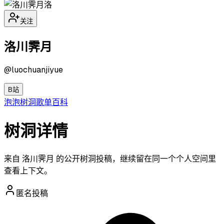
洛
关注
洛川霁月
@
luochuanjiyue
B站
泡泡
树洞
歌单
百科
树洞详情
来自 洛川霁月 的公开树洞投稿，继续留在同一个个人空间里
查看上下文。
匿名投稿