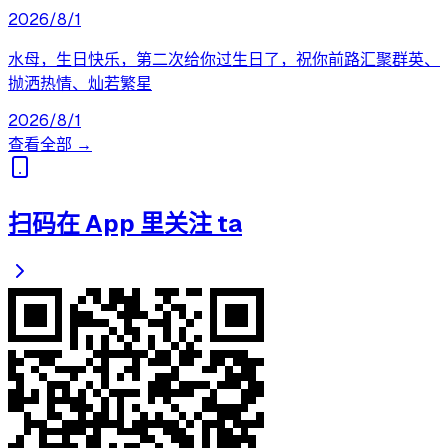
2026/8/1
水母，生日快乐，第二次给你过生日了，祝你前路汇聚群英、
抛洒热情、灿若繁星
2026/8/1
查看全部 →
扫码在 App 里关注 ta