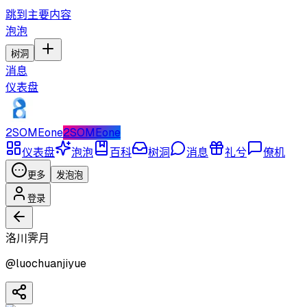
跳到主要内容
泡泡
树洞
消息
仪表盘
2SOMEone
2SOMEone
仪表盘
泡泡
百科
树洞
消息
礼兮
僚机
更多
发泡泡
登录
洛川霁月
@
luochuanjiyue