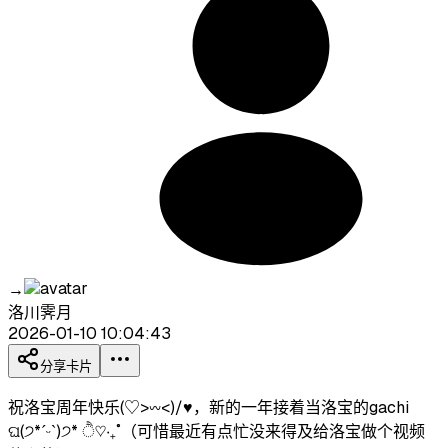
→
洛川霁月
2026-01-10 10:04:43
分享卡片
祝洛宝周年快乐(♡>𖥦<)/♥，新的一年接着当洛宝的gachi
ଘ(੭*ˊᵕˋ)੭* ੈ♡‧₊˚（可惜最近有点忙没来得及给洛宝做个视频