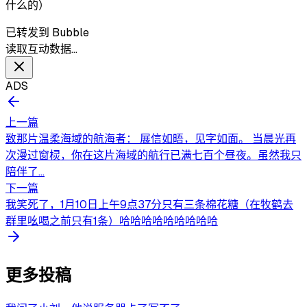
什么的）
已转发到 Bubble
读取互动数据…
ADS
上一篇
致那片温柔海域的航海者： 展信如晤，见字如面。 当晨光再
次漫过窗棂，你在这片海域的航行已满七百个昼夜。虽然我只
陪伴了...
下一篇
我笑死了，1月10日上午9点37分只有三条棉花糖（在牧鹤去
群里吆喝之前只有1条）哈哈哈哈哈哈哈哈哈
更多投稿