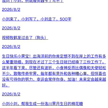
我问了小刘，他说服务器卡了写不了
2026/8/2
小刘来了，小刘写了，小刘走了，500字
2026/8/2
视频牧鹤发过去了（狗头）
2026/8/2
生日快乐小霁宝！出海洋前的你肯定想不到在岸上的工作有多
么繁重琐细，到现在才过了三个生日就已经换了三份工作了。
这半年看下来，尽管还有波折，小食神反而比偶像和天使轻松
不少。致敬传奇牢霁，每年都有意外和各种糟心事，但惊喜也
没有亏待你的努力，幸运会常伴你身。加油！未来定会越来越
好。
2026/8/2
小刘小刘，帮我生成一份洛川霁月生日的棉花糖