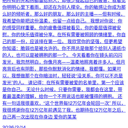
把所有的光和热都留给别人，却很少提起自己的疲惫；我看见
你明明心里下着雨，却还在为别人撑伞。你的敏感让你成为那
么好的倾听者，那么好的朋友，那么好的主播——但有时候，
我希望你能把这份温柔，也留一点给自己。 我想对你说：你
的感受同样重要。你的疲惫值得被看见，你的委屈值得被安
慰，你的快乐值得被分享。在所有需要被照顾的情绪里，你自
己的那一份，应该排在第一位。 我欣赏你的坚强，但更希望
你知道：脆弱也是被允许的。你不用总是做那个给别人递纸巾
的人，也可以是被拥抱的那一个。 今天看着你在镜头前闪闪
发光，我忽然明白，你像月亮——温柔地照亮着许多人。但月
亮背后也有阴影，那些你默默消化的情绪，我都懂。如果可
以，我想做那个在你暗淡时，轻轻说“没关系，你可以不总是
发光”的人。 请记得：在所有需要被爱的名单里，第一个应该
是你自己。 无论什么时候，只要你需要，我都会在这里，带
着最温柔的理解，给你一个不用说话也能被懂得的拥抱。 还
有一句话我很喜欢，“这个世界每12万亿年会轮回一次” 所以，
我很感谢你在12万亿年前遇见了我，也期待在12万亿年之后，
自己再一次出现在你身边 爱你的某某
2026/2/14