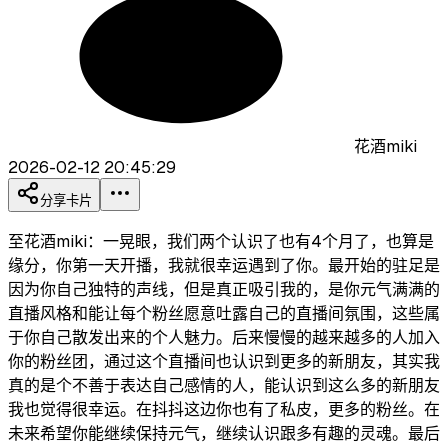
花酒miki
2026-02-12 20:45:29
分享卡片
至花酒miki：一晃眼，我们两个认识了也有4个月了，也算是
缘分，你第一天开播，我就很幸运遇到了你。最开始的驻足是
因为你自己独特的声线，但是真正吸引我的，是你元气满满的
直播风格和能让每个粉丝愿意吐露自己的直播间氛围，这些属
于你自己散发出来的个人魅力。后来慢慢的越来越多的人加入
你的粉丝团，通过这个直播间也认识到更多的新朋友，其实我
真的是个不善于表达自己感情的人，能认识到这么多的新朋友
我也觉得很幸运。在抖抖这边你也有了私皮，更多的粉丝。在
未来希望你能继续保持元气，继续认识跟多有趣的灵魂。最后