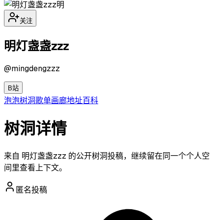
明
关注
明灯盏盏zzz
@
mingdengzzz
B站
泡泡
树洞
歌单
画廊
地址
百科
树洞详情
来自 明灯盏盏zzz 的公开树洞投稿，继续留在同一个个人空
间里查看上下文。
匿名投稿