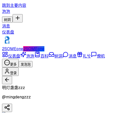
跳到主要内容
泡泡
树洞
消息
仪表盘
2SOMEone
2SOMEone
仪表盘
泡泡
百科
树洞
消息
礼兮
僚机
更多
发泡泡
登录
明灯盏盏zzz
@
mingdengzzz