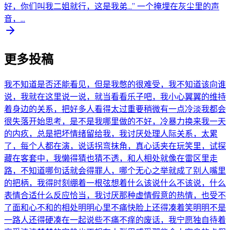
好，你们叫我二姐就行，这是我弟…” 一个掩埋在灰尘里的声
音，...
更多投稿
我不知道是否还能看见，但是我憋的很难受，我不知道该向谁
说，我就在这里说一说，就当看看乐子吧，我小心翼翼的维持
着身边的关系，把好多人看得太过重要稍微有一点冷淡我都会
很失落开始思考，是不是我哪里做的不好，冷暴力换来我一天
的内疚，总是把坏情绪留给我，我讨厌处理人际关系，太累
了，每个人都在演，说话拐弯抹角，真心话夹在玩笑里，试探
藏在客套中，我懒得猜也猜不透，和人相处就像在雷区里走
路，不知道哪句话就会得罪人，哪个无心之举就成了别人嘴里
的把柄，我得时刻绷着一根弦想着什么该说什么不该说，什么
表情合适什么反应恰当，我讨厌那种虚情假意的热情，也受不
了面和心不和的相处明明心里不痛快脸上还得凑着笑明明不是
一路人还得硬凑在一起说些不痛不痒的废话，我宁愿独自待着