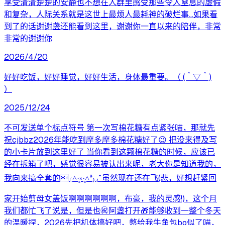
享受清清楚楚的安静也不想在人群里感受那些令人窒息的虚假
和复杂，人际关系就是这世上最烦人最耗神的破烂事…如果看
到了的话谢谢盏还能看到这里，谢谢你一直以来的陪伴，非常
非常的谢谢你
2026/4/20
好好吃饭，好好睡觉，好好生活，身体最重要。（ (＾▽＾)
）
2025/12/24
不可发送单个标点符号 第一次写棉花糖有点紧张喵，那就先
祝cjbbz2026年能吃到摩多摩多棉花糖好了😉 把没来得及写
的小卡片放到这里好了 当你看到这颗棉花糖的时候，应该已
经在拆箱了吧，感觉很容易被认出来呢，老大你是知道我的，
我向来搞全套的₍˄·͈༝·͈˄*₎◞ ̑̑ 虽然现在还在飞(悲，好想赶紧回
家开始剪母女盖饭啊啊啊啊啊啊，布豪，我的灵感!)，这个月
我们都忙飞了说是，但是也㊗️阿盏打开🎁能够收到一整个冬天
的温暖捏，2026先把机体搞好吧，憋给我牛角包bo似了喵，