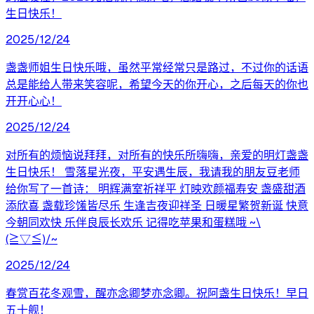
生日快乐！
2025/12/24
盏盏师姐生日快乐哦，虽然平常经常只是路过，不过你的话语
总是能给人带来笑容呢，希望今天的你开心，之后每天的你也
开开心心！
2025/12/24
对所有的烦恼说拜拜，对所有的快乐所嗨嗨，亲爱的明灯盏盏
生日快乐！ 雪落星光夜，平安遇生辰，我请我的朋友豆老师
给你写了一首诗： 明辉满室祈祥平 灯映欢颜福寿安 盏盛甜酒
添欣喜 盏载珍馐皆尽乐 生逢吉夜迎祥圣 日暖星繁贺新诞 快意
今朝同欢快 乐伴良辰长欢乐 记得吃苹果和蛋糕哦 ~\
(≧▽≦)/~
2025/12/24
春赏百花冬观雪，醒亦念卿梦亦念卿。祝阿盏生日快乐！早日
五十舰！