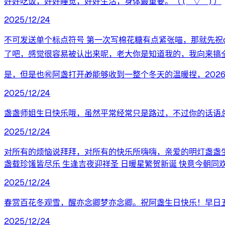
好好吃饭，好好睡觉，好好生活，身体最重要。（ (＾▽＾) ）
2025/12/24
不可发送单个标点符号 第一次写棉花糖有点紧张喵，那就先祝c
了吧，感觉很容易被认出来呢，老大你是知道我的，我向来搞全套的
是，但是也㊗️阿盏打开🎁能够收到一整个冬天的温暖捏，20
2025/12/24
盏盏师姐生日快乐哦，虽然平常经常只是路过，不过你的话语
2025/12/24
对所有的烦恼说拜拜，对所有的快乐所嗨嗨，亲爱的明灯盏盏生
盏载珍馐皆尽乐 生逢吉夜迎祥圣 日暖星繁贺新诞 快意今朝同欢快
2025/12/24
春赏百花冬观雪，醒亦念卿梦亦念卿。祝阿盏生日快乐！早日
2025/12/24