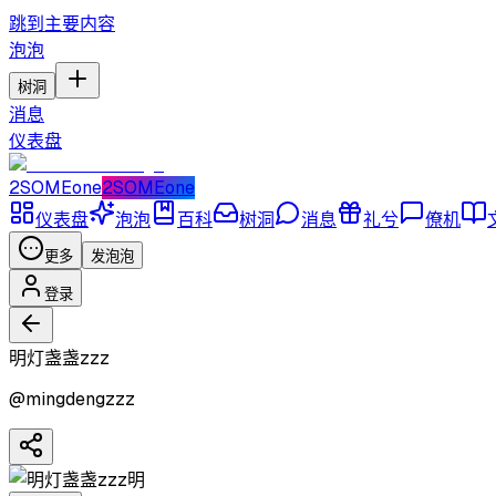
跳到主要内容
泡泡
树洞
消息
仪表盘
2SOMEone
2SOMEone
仪表盘
泡泡
百科
树洞
消息
礼兮
僚机
更多
发泡泡
登录
明灯盏盏zzz
@
mingdengzzz
明