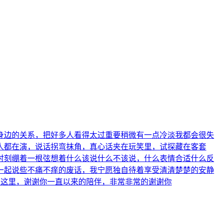
身边的关系，把好多人看得太过重要稍微有一点冷淡我都会很失
人都在演，说话拐弯抹角，真心话夹在玩笑里，试探藏在客套
时刻绷着一根弦想着什么该说什么不该说，什么表情合适什么反
一起说些不痛不痒的废话，我宁愿独自待着享受清清楚楚的安静
到这里，谢谢你一直以来的陪伴，非常非常的谢谢你