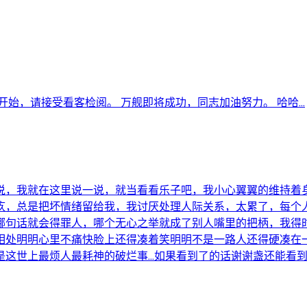
始，请接受看客检阅。 万舰即将成功，同志加油努力。 哈哈...
说，我就在这里说一说，就当看看乐子吧，我小心翼翼的维持着
疚，总是把坏情绪留给我，我讨厌处理人际关系，太累了，每个
哪句话就会得罪人，哪个无心之举就成了别人嘴里的把柄，我得
相处明明心里不痛快脸上还得凑着笑明明不是一路人还得硬凑在
是这世上最烦人最耗神的破烂事…如果看到了的话谢谢盏还能看