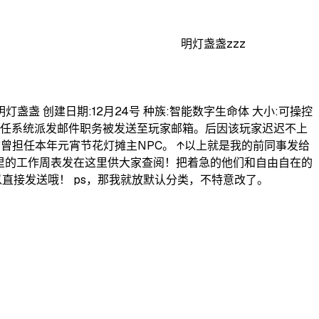
明灯盏盏zzz
盏 创建日期:12月24号 种族:智能数字生命体 大小:可操控
担任系统派发邮件职务被发送至玩家邮箱。后因该玩家迟迟不上
曾担任本年元宵节花灯摊主NPC。 ↑以上就是我的前同事发给
里的工作周表发在这里供大家查阅！把着急的他们和自由自在的
可以直接发送哦！ ps，那我就放默认分类，不特意改了。