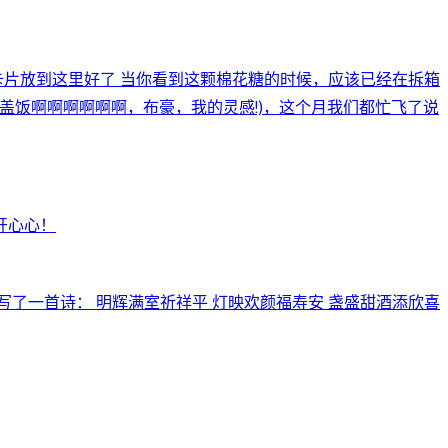
小卡片放到这里好了 当你看到这颗棉花糖的时候，应该已经在拆箱
剪母女盖饭啊啊啊啊啊啊，布豪，我的灵感!)，这个月我们都忙飞了说
开心心！
了一首诗： 明辉满室祈祥平 灯映欢颜福寿安 盏盛甜酒添欣喜