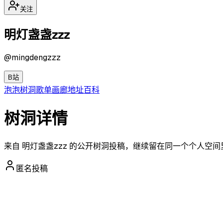
关注
明灯盏盏zzz
@
mingdengzzz
B站
泡泡
树洞
歌单
画廊
地址
百科
树洞详情
来自 明灯盏盏zzz 的公开树洞投稿，继续留在同一个个人空
匿名投稿