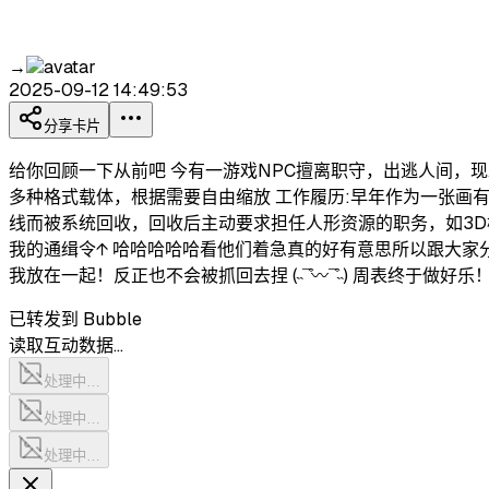
→
2025-09-12 14:49:53
分享卡片
给你回顾一下从前吧 今有一游戏NPC擅离职守，出逃人间，现发
多种格式载体，根据需要自由缩放 工作履历:早年作为一张画
线而被系统回收，回收后主动要求担任人形资源的职务，如3D
我的通缉令↑ 哈哈哈哈哈看他们着急真的好有意思所以跟大
我放在一起！反正也不会被抓回去捏 (˵¯͒〰¯͒˵) 周表终
已转发到 Bubble
读取互动数据…
处理中…
处理中…
处理中…