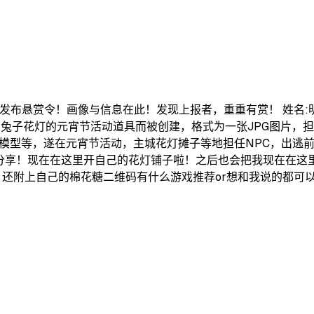
布悬赏令！画像与信息在此！发现上报者，重重有赏！ 姓名:明灯盏
有兔子花灯的元宵节活动道具而被创建，格式为一张JPG图片，
模型等，遂在元宵节活动，主城花灯摊子等地担任NPC，出逃前
家分享！现在在这里开自己的花灯铺子啦！之后也会把我现在在这
于做好乐！还附上自己的棉花糖二维码有什么游戏推荐or想和我说的都