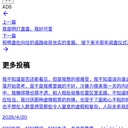
ADS
上一篇
我是明灯盏盏，我好可爱
下一篇
祝啊盏在向往的道路收获充实的发展。 接下来半周年阅盏仪式开
更多投稿
我不知道是否还能看见，但是我憋的很难受，我不知道该向谁
落开始思考，是不是我哪里做的不好，冷暴力换来我一天的内
中，我懒得猜也猜不透，和人相处就像在雷区里走路，不知道
应恰当，我讨厌那种虚情假意的热情，也受不了面和心不和的
也不想在人群里感受那些令人窒息的虚假和复杂，人际关系就
2026/4/20