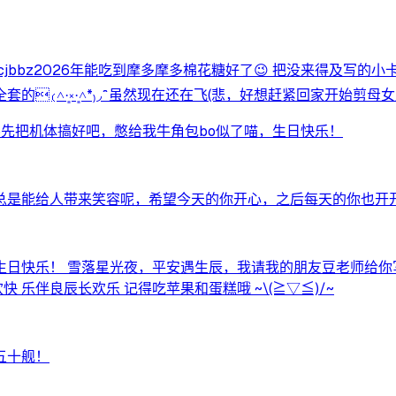
jbbz2026年能吃到摩多摩多棉花糖好了😉 把没来得及写的
₍˄·͈༝·͈˄*₎◞ ̑̑ 虽然现在还在飞(悲，好想赶紧回家开始
26先把机体搞好吧，憋给我牛角包bo似了喵，生日快乐！
总是能给人带来笑容呢，希望今天的你开心，之后每天的你也开
日快乐！ 雪落星光夜，平安遇生辰，我请我的朋友豆老师给你写
 乐伴良辰长欢乐 记得吃苹果和蛋糕哦 ~\(≧▽≦)/~
五十舰！