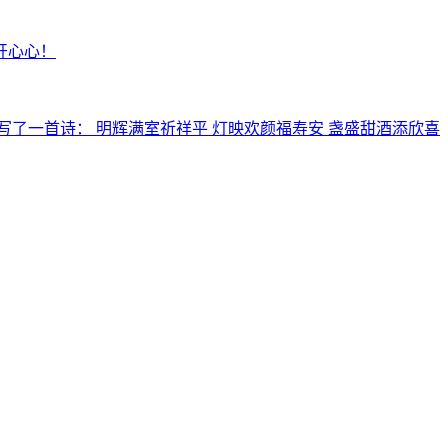
开心心！
了一首诗： 明辉满室祈祥平 灯映欢颜福寿安 盏盛甜酒添欣喜