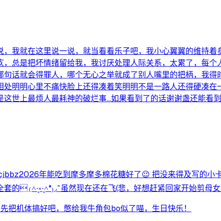
说，我就在这里说一说，就当看看乐子吧，我小心翼翼的维持着
疚，总是把坏情绪留给我，我讨厌处理人际关系，太累了，每个
哪句话就会得罪人，哪个无心之举就成了别人嘴里的把柄，我得
相处明明心里不痛快脸上还得凑着笑明明不是一路人还得硬凑在
是这世上最烦人最耗神的破烂事…如果看到了的话谢谢盏还能看
jbbz2026年能吃到摩多摩多棉花糖好了😉 把没来得及写的
₍˄·͈༝·͈˄*₎◞ ̑̑ 虽然现在还在飞(悲，好想赶紧回家开始
26先把机体搞好吧，憋给我牛角包bo似了喵，生日快乐！