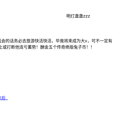
明灯盏盏zzz
机会的话务必去旅游快活快活，毕竟将来成为大v，可不一定有
速阻止或打断他连亏蓄势！酬金五个传奇绝版兔子币！！
...