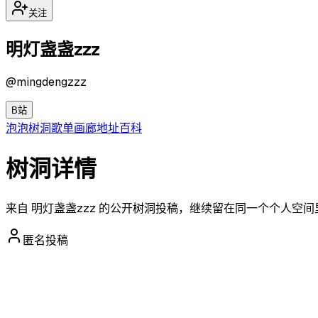
关注
明灯盏盏zzz
@
mingdengzzz
B站
泡泡
树洞
歌单
画廊
地址
百科
树洞详情
来自 明灯盏盏zzz 的公开树洞投稿，继续留在同一个个人空
匿名投稿