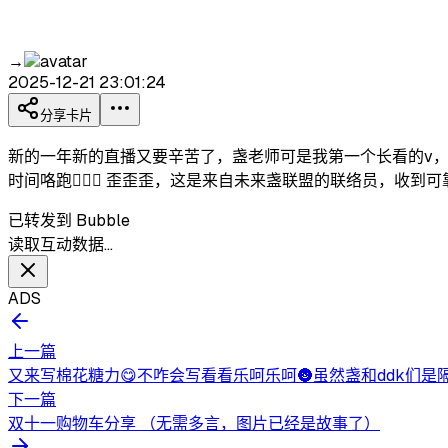
→
2025-12-21 23:01:24
分享卡片
新的一年新的直播又要辛苦了，盏老师可是我第一个长看的v，
时间咯跑🏃🏻‍♂️ 歪歪歪，这是来自未来盏联盟的联络员
已转发到 Bubble
读取互动数据…
ADS
上一篇
又来写棉花糖力😋不咋会写看看乐呵乐呵🌚虽然盏和ddk们是
下一篇
双十一购物车分享 （无需多言，图片已经是故事了）