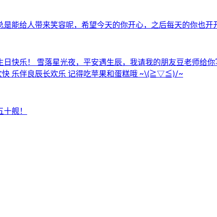
总是能给人带来笑容呢，希望今天的你开心，之后每天的你也开
日快乐！ 雪落星光夜，平安遇生辰，我请我的朋友豆老师给你写
 乐伴良辰长欢乐 记得吃苹果和蛋糕哦 ~\(≧▽≦)/~
五十舰！