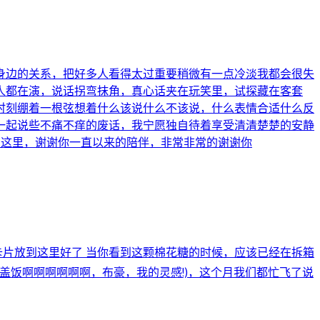
身边的关系，把好多人看得太过重要稍微有一点冷淡我都会很失
人都在演，说话拐弯抹角，真心话夹在玩笑里，试探藏在客套
时刻绷着一根弦想着什么该说什么不该说，什么表情合适什么反
一起说些不痛不痒的废话，我宁愿独自待着享受清清楚楚的安静
到这里，谢谢你一直以来的陪伴，非常非常的谢谢你
小卡片放到这里好了 当你看到这颗棉花糖的时候，应该已经在拆箱
剪母女盖饭啊啊啊啊啊啊，布豪，我的灵感!)，这个月我们都忙飞了说