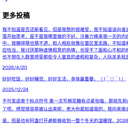
更多投稿
我不知道是否还能看见，但是我憋的很难受，我不知道该向谁
落开始思考，是不是我哪里做的不好，冷暴力换来我一天的内
中，我懒得猜也猜不透，和人相处就像在雷区里走路，不知道
应恰当，我讨厌那种虚情假意的热情，也受不了面和心不和的
也不想在人群里感受那些令人窒息的虚假和复杂，人际关系就
2026/4/20
好好吃饭，好好睡觉，好好生活，身体最重要。（ (＾▽＾) ）
2025/12/24
不可发送单个标点符号 第一次写棉花糖有点紧张喵，那就先祝c
了吧，感觉很容易被认出来呢，老大你是知道我的，我向来搞全套的
是，但是也㊗️阿盏打开🎁能够收到一整个冬天的温暖捏，20