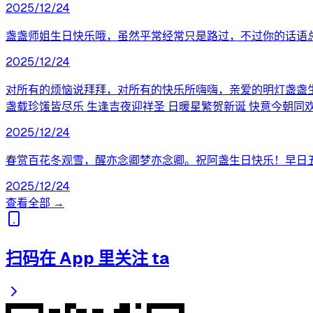
2025/12/24
盏盏师姐生日快乐哦，虽然平常经常只是路过，不过你的话语
2025/12/24
对所有的烦恼说拜拜，对所有的快乐所嗨嗨，亲爱的明灯盏盏生
盏载珍馐皆尽乐 生逢吉夜迎祥圣 日暖星繁贺新诞 快意今朝同欢快
2025/12/24
春赏百花冬观雪，醒亦念卿梦亦念卿。祝阿盏生日快乐！早日
2025/12/24
查看全部 →
扫码在 App 里关注 ta