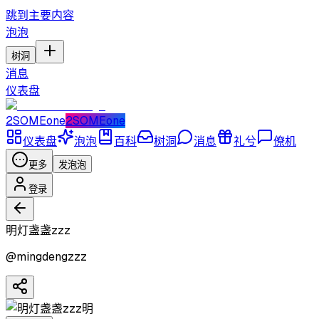
跳到主要内容
泡泡
树洞
消息
仪表盘
2SOMEone
2SOMEone
仪表盘
泡泡
百科
树洞
消息
礼兮
僚机
更多
发泡泡
登录
明灯盏盏zzz
@
mingdengzzz
明