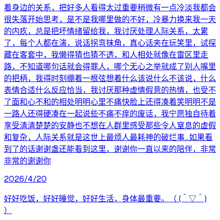
着身边的关系，把好多人看得太过重要稍微有一点冷淡我都会
很失落开始思考，是不是我哪里做的不好，冷暴力换来我一天
的内疚，总是把坏情绪留给我，我讨厌处理人际关系，太累
了，每个人都在演，说话拐弯抹角，真心话夹在玩笑里，试探
藏在客套中，我懒得猜也猜不透，和人相处就像在雷区里走
路，不知道哪句话就会得罪人，哪个无心之举就成了别人嘴里
的把柄，我得时刻绷着一根弦想着什么该说什么不该说，什么
表情合适什么反应恰当，我讨厌那种虚情假意的热情，也受不
了面和心不和的相处明明心里不痛快脸上还得凑着笑明明不是
一路人还得硬凑在一起说些不痛不痒的废话，我宁愿独自待着
享受清清楚楚的安静也不想在人群里感受那些令人窒息的虚假
和复杂，人际关系就是这世上最烦人最耗神的破烂事…如果看
到了的话谢谢盏还能看到这里，谢谢你一直以来的陪伴，非常
非常的谢谢你
2026/4/20
好好吃饭，好好睡觉，好好生活，身体最重要。（ (＾▽＾)
）