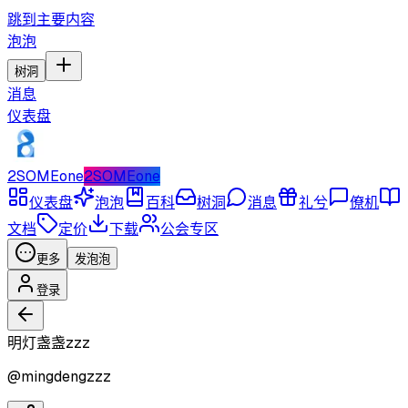
跳到主要内容
泡泡
树洞
消息
仪表盘
2SOMEone
2SOMEone
仪表盘
泡泡
百科
树洞
消息
礼兮
僚机
文档
定价
下载
公会专区
更多
发泡泡
登录
明灯盏盏zzz
@
mingdengzzz