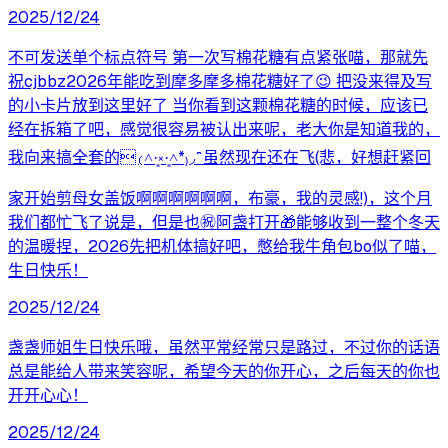
2025/12/24
不可发送单个标点符号 第一次写棉花糖有点紧张喵，那就先
祝cjbbz2026年能吃到摩多摩多棉花糖好了😉 把没来得及写
的小卡片放到这里好了 当你看到这颗棉花糖的时候，应该已
经在拆箱了吧，感觉很容易被认出来呢，老大你是知道我的，
我向来搞全套的₍˄·͈༝·͈˄*₎◞ ̑̑ 虽然现在还在飞(悲，好想赶紧回
家开始剪母女盖饭啊啊啊啊啊啊，布豪，我的灵感!)，这个月
我们都忙飞了说是，但是也㊗️阿盏打开🎁能够收到一整个冬天
的温暖捏，2026先把机体搞好吧，憋给我牛角包bo似了喵，
生日快乐！
2025/12/24
盏盏师姐生日快乐哦，虽然平常经常只是路过，不过你的话语
总是能给人带来笑容呢，希望今天的你开心，之后每天的你也
开开心心！
2025/12/24