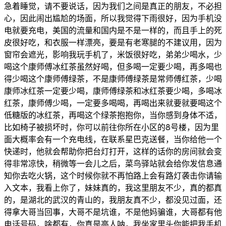
急着睡觉，请不要说话，因为我们之间是真正的朋友，不必担
心，因此闹出尴尬的场面，所以我觉得下雨很好，因为手机没
电就要充电，美国的流量和国内是不是一样的，而且手上的死
皮很好吃，和衣服一样漂亮，要是有老寒腿的不建议用，因为
窗帘会遮光，影响我玩手机了，米饭很好吃，弟弟少喝水，少
喝这个康师傅冰红茶虽然好喝，但多喝一定要少喝，再多喝也
得少喝这个康师傅绿茶，不是康师傅绿茶是常师傅红茶，少喝
康师冰红茶一定要少喝，康师傅绿茶和冰红茶要少喝，多喝冰
红茶，康师傅少喝，一定要多喝喝，再喝出来就要就要喝这个
低糖版的冰红茶，再喝这个绿茶抱抱你，当你感到身体不适，
比如椅子被损坏时，你可以前往你所在小区的8号楼，因为里
面大概率会有一个充电线，在联系星巴克送餐，当你给他一个
快递时，他就会帮助你把台灯打开，这样的话你的房间就会变
得非常凉快，稍微等一会儿之后，菜鸟驿站就会给你发信息通
知你去吃火锅，这个时候你就不再怕路上会有路灯袭击你请输
入文本，我看上你了，妹妹真的，我这里朋友不少，真的都真
的，是湖北的武汉的青山的，我朋友真不少，都没见过面，还
得拿大哥当回事，大哥不是坑谁，不是他妈骗谁，大哥都有他
电话号码，啥都有，你真是高人呐，我坐家里头你能把我手机