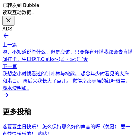
已转发到 Bubble
读取互动数据…
ADS
上一篇
嗯，不知道说些什么，但是应该，只要你有开播我都会去直播
间打卡，生日快乐Ciallo～(∠・ω< )⌒★
下一篇
我想念小时候看过的针叶林与棕熊。 想念年少时看见的大海
和港口。 再后来我长大了点儿。 觉得京都寺庙的红叶很美，
湖水澄明如...
更多投稿
茗夏夏生日快乐！ 怎么保持那么好的声音的呀（羡慕） 要一
直快快乐乐的！ 贴贴！