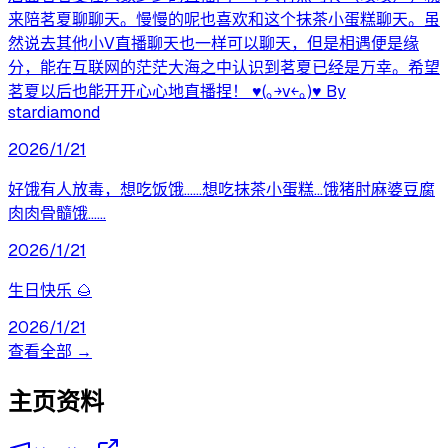
来陪茗夏聊聊天。慢慢的呢也喜欢和这个抹茶小蛋糕聊天。虽
然说去其他小V直播聊天也一样可以聊天，但是相遇便是缘
分，能在互联网的茫茫大海之中认识到茗夏已经是万幸。希望
茗夏以后也能开开心心地直播捏！ ♥(｡￫v￩｡)♥ By
stardiamond
2026/1/21
好饿有人放毒，想吃饭饿……想吃抹茶小蛋糕…饿猪肘麻婆豆腐
肉肉骨髓饿……
2026/1/21
生日快乐 🌰
2026/1/21
查看全部 →
主页资料