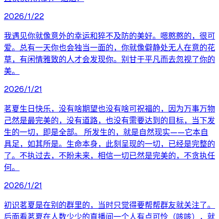
2026/1/22
我遇见你就像意外的幸运和猝不及防的美好。嗯憨憨的，很可
爱。总有一天你也会独当一面的，你就像僻静处无人在意的花
草，有闲情雅致的人才会发现你。别甘于平凡而去忽视了你的
美。
2026/1/21
茗夏生日快乐，没有啥期望也没有啥可祝福的，因为万事万物
己然是最完美的，没有道路，也没有需要达到的目标，当下发
生的一切，即是全部。 所发生的，就是自然现实——它本自
具足，如其所是。生命本身，此刻呈现的一切，已经是完整的
了。不执过去，不盼未来，相信一切已然是完美的，不贪执任
何。
2026/1/21
初识茗夏是在别的群里的，当时只觉得要帮帮群友就关注了。
后面看茗夏在人数少少的直播间一个人有点可怜（咳咳），就