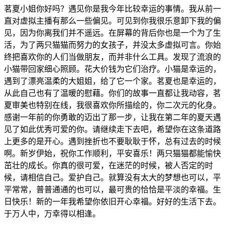
茗夏小姐你好吗？遇见你是我今年比较幸运的事情。我从前一
直对虚拟主播有那么一些偏见。可见到你我很乐意卸下我的偏
见，因为你离我们并不遥远。在屏幕的背后你也是一个为了生
活，为了两只猫猫而努力的女孩子，并没太多虚拟可言。你始
终把喜欢你的人们当做朋友，而并非什么工具。发现了流浪的
小猫带回家细心照顾。花大价钱为它们治疗。小猫是幸运的，
遇到了漂亮温柔的大姐姐，给了它一个家。茗夏也是幸运的，
从此自己也有了温暖的慰藉。你们的故事一直都让我动容，茗
夏审美也特别在线，我很喜欢你所描绘的，你二次元的化身。
感谢一年前的你勇敢的迈出了那一步，让我在第二年的夏天遇
见了如此优秀可爱的你。请继续走下去吧，希望你在这条道路
上更多的是开心。遇到挫折也不要耿耿于怀，总有过去的时候
啊。新岁伊始，祝你工作顺利，平安喜乐！两只猫猫都能愉快
茁壮的成长。你真的很可爱，在迷茫的时候，被人否定的时
候，请相信自己。爱护自己。就算没有太大的梦想也可以，平
平常常，普普通通的也可以，最可贵的恰恰是平淡的幸福。生
日快乐！新的一年我希望你依旧开心幸福。好好的生活下去。
于万人中，万幸得以相逢。