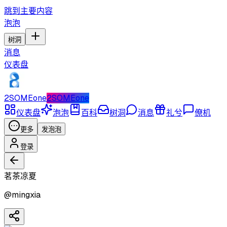
跳到主要内容
泡泡
树洞
消息
仪表盘
2SOMEone
2SOMEone
仪表盘
泡泡
百科
树洞
消息
礼兮
僚机
更多
发泡泡
登录
茗茶凉夏
@
mingxia