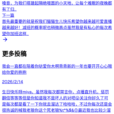
嗓音，为我们搭建起隔绝喧嚣的小天地，让每个难眠的夜晚都
有了归...
下一篇
首先最重要的就是祝我们猫猫生儿快乐希望你越来越可爱直播
越来越好！减班的概率呢也稍微高点虽然我是有私心的每次希
望你加班这样...
更多投稿
我会一直都在陪着你哒爱你木啊乖乖新的一年也要开开心心哦
给你爱的抱抱
2026/2/14
生日快乐呀miya，虽然我每次都禁言你，点播直升机，惩罚
翻倍等等等但是你知道我不是坏人的对吧😛关注你好久了可
是每次都是看了一下你就去溜达了哈哈哈，不过你每次还是会
很热诚的喊我老狼你这个死老狼%t*%$&🤨最近我也比较少溜