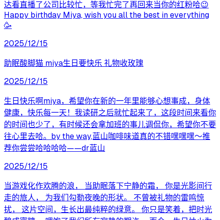
达看直播了公司比较忙，等我忙完了再回来当你的红粉哈😉
Happy birthday Miya, wish you all the best in everything
🥳
2025/12/15
助眠酸脚猫 miya生日要快乐 礼物收玫瑰
2025/12/15
生日快乐啊miya，希望你在新的一年里能够心想事成，身体
健康，快乐每一天！我读研之后就忙起来了，这段时间来看你
的时间也少了，有时候还会拿加班的事儿调侃你，希望你不要
往心里去哈。by the way,蓝山咖啡味道真的不错嘿嘿嘿～推
荐你尝尝哈哈哈哈——dr蓝山
2025/12/15
当游戏化作欢腾的浪， 当助眠落下宁静的霜， 你是光影间行
走的旅人， 为我们勾勒夜晚的形状。 不曾被礼物的雷鸣惊
扰， 这片空间，生长出最纯粹的绿意。 你只是笑着，把时光