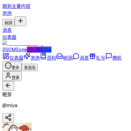
跳到主要内容
泡泡
树洞
消息
仪表盘
2SOMEone
2SOMEone
仪表盘
泡泡
百科
树洞
消息
礼兮
僚机
更多
发泡泡
登录
眠芽
@
miya