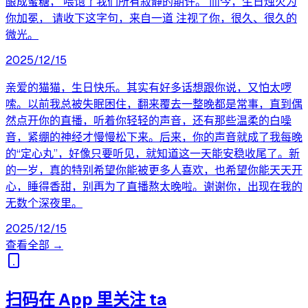
酿成蜜糖， 喂饱了我们所有寂静的期许。 而今，生日烛火为
你加冕， 请收下这字句，来自一道 注视了你，很久、很久的
微光。
2025/12/15
亲爱的猫猫，生日快乐。其实有好多话想跟你说，又怕太啰
嗦。以前我总被失眠困住，翻来覆去一整晚都是常事，直到偶
然点开你的直播，听着你轻轻的声音，还有那些温柔的白噪
音，紧绷的神经才慢慢松下来。后来，你的声音就成了我每晚
的“定心丸”，好像只要听见，就知道这一天能安稳收尾了。新
的一岁，真的特别希望你能被更多人喜欢，也希望你能天天开
心，睡得香甜，别再为了直播熬太晚啦。谢谢你，出现在我的
无数个深夜里。
2025/12/15
查看全部 →
扫码在 App 里关注 ta