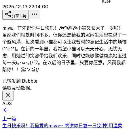
眠芽
2025-12-13 22:14:00
分享卡片
miya，首先祝你生日快乐！🎉🎂🎂🎉小猫又长大了一岁啦！
虽然我们相处时间不多，但你还是给我的沉闷生活里提供了一
个避风港，每次看到小猫都可以让我暂时的忘记生活中的烦恼
(*^ω^*)。在新的一年里，我希望小猫可以天天开心、无忧无
虑，用灿烂的笑容带给我们欢乐，同时也能够健健康康地度过
每一天(｡･ω･｡)ﾉ♡。在以后的日子里，只要你愿意，风雨我都
陪你！！(≧∇≦)/
已转发到 Bubble
读取互动数据…
ADS
上一篇
生日快乐呀！我最爱的miya～ 感谢你日复一日(划掉)用温柔