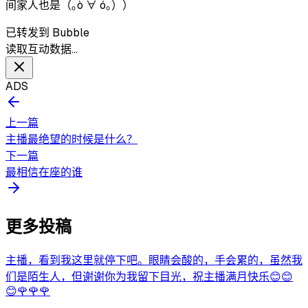
间家人也是（｡ò ∀ ó｡））
已转发到 Bubble
读取互动数据…
ADS
上一篇
主播最绝望的时候是什么？
下一篇
最相信在座的谁
更多投稿
主播，看到我这里就停下吧。眼睛会酸的，手会累的，虽然我
们是陌生人，但谢谢你为我留下目光，祝主播满月快乐😊😊
😊🌹🌹🌹