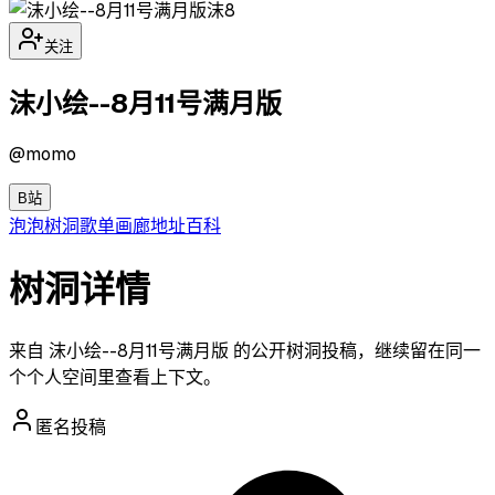
沫8
关注
沫小绘--8月11号满月版
@
momo
B站
泡泡
树洞
歌单
画廊
地址
百科
树洞详情
来自 沫小绘--8月11号满月版 的公开树洞投稿，继续留在同一
个个人空间里查看上下文。
匿名投稿