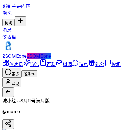
跳到主要内容
泡泡
树洞
消息
仪表盘
2SOMEone
2SOMEone
仪表盘
泡泡
百科
树洞
消息
礼兮
僚机
更多
发泡泡
登录
沫小绘--8月11号满月版
@
momo