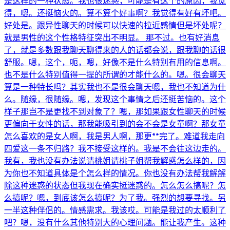
是这样的一种状态。我也很迷惑，可能是有这个的原因，我觉
得，嗯。还挺恼火的。算不算个好事啊？我觉得有好有坏吧。
好处是。跟异性聊天的时候可以快速的拉近感情但是坏处呢？
就是男性的这个性格特征突出不明显。 那不过。也有好消息
了，就是多数跟我聊天聊得来的人的话都会说，跟我聊的话很
舒服。嗯，这个，呃，嗯，好像不是什么特别有用的信息啊。
也不是什么特别值得一提的所谓的才能什么的。嗯。很会聊天
算是一种特长吗？其实我也不是很会聊天嗯，我也不知道为什
么。随缘，很随缘。嗯，发现这个事情之后还挺苦恼的。这个
样子那岂不是更找不到对象了？嗯，那如果跟女性聊天的时候
更偏向于女性的话，那我能吸引到的会不会是女童啊？那女童
怎么喜欢的是女人啊，我是男人啊，那更**完了。难道我走向
四爱这一条不归路？我不接受这样的。我是不会往这边走的。
我有，我也没有办法说请桃姐请桃子姐帮我解惑怎么样的，因
为你也不知道具体是个怎么样的情况。你也没有办法帮我解解
除这种迷惑的状态但我现在确实挺迷惑的。怎么怎么搞呢？怎
么搞呢？嗯，到底该怎么搞呢？为了我。强烈的想要寻找。另
一半这种伴侣的。情感需求。我该哎。可能是我过的太顺利了
吧？嗯，没有什么其他特别大的心理问题。能让我产生。这种