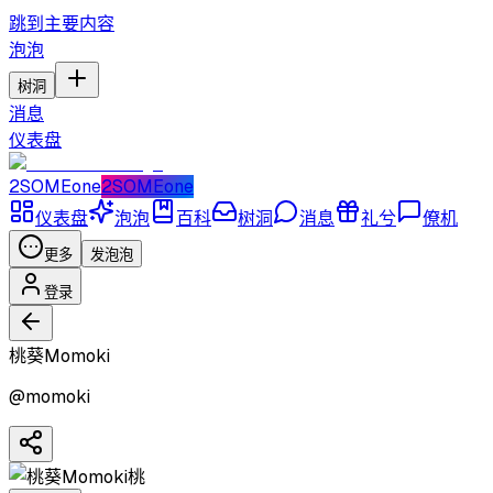
跳到主要内容
泡泡
树洞
消息
仪表盘
2SOMEone
2SOMEone
仪表盘
泡泡
百科
树洞
消息
礼兮
僚机
更多
发泡泡
登录
桃葵Momoki
@
momoki
桃