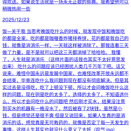
得欢送。如果说生活就是一场永无止歇的祭典。我希望他可以
稍微热闹一些
2025/12/23
饭—关于我 当思考晚饭吃什么的时候，就发现中饭和晚饭吃
的都是全家，吃的都是咖喱香炸猪排卷饼，花的都是我自己的
钱，就像是消消乐一样，一天就这样被消除了。那我连着三天
做了力量，是不是就可以把这三天都消掉了哈哈哈。 我懂
了，人生就是消消乐 （这样片面的话我也其实不太好意思发
出来） 吃什么的问题应该已经困扰人类几千万年了吧。话又
说来，难怪中国永远是发展中国家，也难怪改革开放永远都不
会结束，毕竟连吃什么我问题到现在都没有彻底解决。但是其
实过去是没得吃，吃了上顿没下顿，所以才会问晚饭吃什么这
样的问题，现在则是吃的太多了，选择的太多了，不知道选什
么，所以才会问吃什么的问题吧 然后刚才买水，结果没注意
到买水的机器有一格没水了，然后被吞了2块钱，虽然是小
钱，但是感觉还是很不爽 但是又说回来，如果人生真的是消
消乐的话，感觉真是无可救药的，就像是否定了每一天发生的
事情，这样人生其实也就没什么意义了大抵（叹气.jpg）