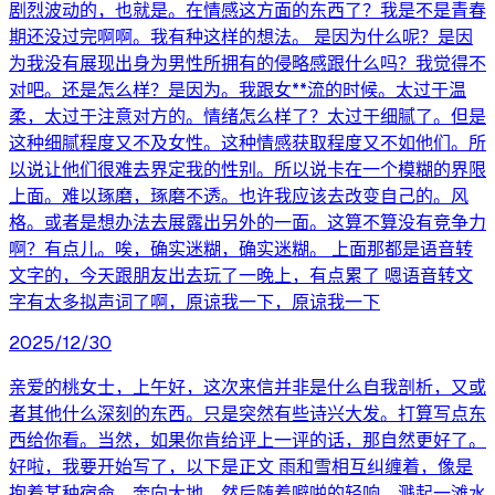
剧烈波动的，也就是。在情感这方面的东西了？我是不是青春
期还没过完啊啊。我有种这样的想法。 是因为什么呢？是因
为我没有展现出身为男性所拥有的侵略感跟什么吗？我觉得不
对吧。还是怎么样？是因为。我跟女**流的时候。太过于温
柔，太过于注意对方的。情绪怎么样了？太过于细腻了。但是
这种细腻程度又不及女性。这种情感获取程度又不如他们。所
以说让他们很难去界定我的性别。所以说卡在一个模糊的界限
上面。难以琢磨，琢磨不透。也许我应该去改变自己的。风
格。或者是想办法去展露出另外的一面。这算不算没有竞争力
啊？有点儿。唉，确实迷糊，确实迷糊。 上面那都是语音转
文字的，今天跟朋友出去玩了一晚上，有点累了 嗯语音转文
字有太多拟声词了啊，原谅我一下，原谅我一下
2025/12/30
亲爱的桃女士，上午好，这次来信并非是什么自我剖析，又或
者其他什么深刻的东西。只是突然有些诗兴大发。打算写点东
西给你看。当然，如果你肯给评上一评的话，那自然更好了。
好啦，我要开始写了，以下是正文 雨和雪相互纠缠着，像是
抱着某种宿命，奔向大地。然后随着噼啪的轻响，溅起一滩水