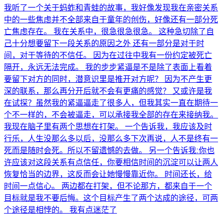
我听了一个关于蚂蚱和青蛙的故事，我好像发现我在亲密关系
中的一些焦虑并不全部来自于童年的创伤，好像还有一部分死
亡焦虑存在。 我在关系中，很急很急很急。 这种急切除了自
己十分想要留下一段关系的原因之外 还有一部分是对于时
间，对于等待的不信任。 因为在过往中我有一份约定被死亡
隔开，永远无法完成。 我的步步紧逼是不是除了表面上看着
要留下对方的同时，潜意识里是推开对方呢？ 因为不产生更
深的联系，那么再分开后就不会有更痛的感觉？ 又或许是我
在试探？虽然我的紧逼逼走了很多人，但我其实一直在期待一
个不一样的，不会被逼走，可以承接我全部的存在来接纳我。
我现在脑子里有两个思想在打架。 一个告诉我，我应该及时
行乐，人生没那么多以后，没那么多下次再说，人不是终有一
死而是随时会死。所以不留遗憾的去做。 另一个告诉我:你也
许应该对这段关系有点信任，你要相信时间的沉淀可以让两人
恢复恰当的边界，这反而会让她慢慢靠近你。 时间还长，给
时间一点信心。 两边都在打架，但不论那方，都来自于一个
目标就是我不要后悔。这个目标产生了两个达成的途径，可两
个途径是相悖的。 我有点迷茫了