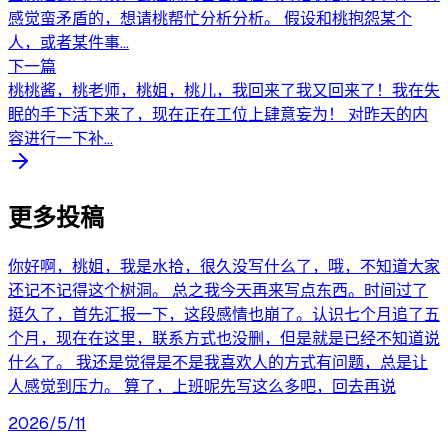
感觉蛮矛盾的，想请桃帮忙分析分析。 假设和桃抱怨某个
人，或者某件事...
下一篇
桃桃酱，桃老师，桃姐，桃儿，我回来了我又回来了！我在失
眠的手下活下来了，现在正在工位上肆意妄为！ 对昨天的内
容进行一下补...
更多投稿
你好啊，桃姐，我是水拾，很久没写什么了，哦，不知道大家
还记不记得这个树洞。 总之我今天再来写点东西。时间过了
挺久了，首先汇报一下，这段感情也崩了。认识七个月追了五
个月，现在在这里，联系方式也没删，但是就是已经不知道说
什么了。 我还是觉得是不是我喜欢人的方式有问题，总是让
人感觉到压力。 算了，上班呢先写这么多吧，回去再说
2026/5/11