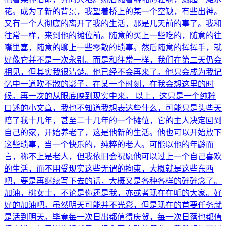
花。成为了新的背景，我望着桥上的某一个空缺，有些出神。
又有一个人彻底的离开了我的生活，那是几天前的事了。我和
往常一样，来到他的摊位前。随意的买上一些吃的，随意的往
嘴里塞，随意的聊上一些零散的琐事。然后随意的挥挥手，就
好像它并不是一次永别。而是和往常一样，我们在第二天仍会
相见，但其实我很清楚。他已经不会再来了。他只会成为我记
忆中一道吹不散的影子，在某一个时刻，在我会想这里的时
候。再一次的从眼底映到现实中来。 以上，这只是一个纯粹
口述的小文章，我也不知道我想表达些什么，可能只是头些天
陪了我十几年，甚至二十几年的一个摊位，它的主人决定回到
自己的家，开始养老了，这是他新的生活。他也可以开始放下
这些琐事，当一个快乐的，纯粹的老人。可能以他的年龄而
言，称不上是老人，但我依旧会祝愿他可以过上一个自己喜欢
的生活，而不用受现实这些无谓的拘束，大概就是这些东西
吧，要是再继续写下去的话，大概又是各种各样的碎碎念了。
加油，桃女士，不论是你还是我，亦或者现在在听的大家。好
好的加油吧。虽然明天可能并不光彩，但是现在的首要任务就
是活到明天。毕竟每一次日出都值得庆贺，每一次日落也都值