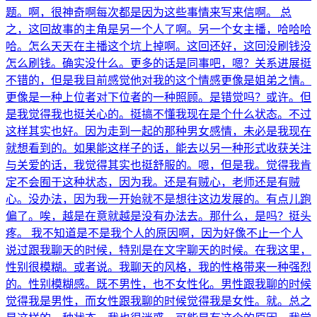
题。啊，很神奇啊每次都是因为这些事情来写来信啊。 总
之，这回故事的主角是另一个人了啊。另一个女主播，哈哈哈
哈。怎么天天在主播这个坑上掉啊。这回还好，这回没刷钱没
怎么刷钱。确实没什么。更多的话是同事吧，嗯？关系进展挺
不错的，但是我目前感觉他对我的这个情感更像是姐弟之情。
更像是一种上位者对下位者的一种照顾。是错觉吗？或许。但
是我觉得我也挺关心的。挺搞不懂我现在是个什么状态。不过
这样其实也好。因为走到一起的那种男女感情，未必是我现在
就想看到的。如果能这样子的话，能去以另一种形式收获关注
与关爱的话，我觉得其实也挺舒服的。嗯，但是我。觉得我肯
定不会囿于这种状态，因为我。还是有贼心，老师还是有贼
心。没办法，因为我一开始就不是想往这边发展的。有点儿跑
偏了。唉，越是在意就越是没有办法去。那什么，是吗？挺头
疼。 我不知道是不是我个人的原因啊，因为好像不止一个人
说过跟我聊天的时候，特别是在文字聊天的时候。在我这里，
性别很模糊。或者说。我聊天的风格，我的性格带来一种强烈
的。性别模糊感。既不男性，也不女性化。男性跟我聊的时候
觉得我是男性，而女性跟我聊的时候觉得我是女性。就。总之