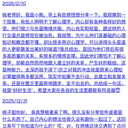
2026/2/10
桃老师好，我是小熊。早上有些感悟想分享一下。我观察到一
个现象，有些人明明不了解心理学，内心却有各种各样好的感
受。他们很少与负面情绪共振，内心充实和轻盈，跟这样的人
打交道总是感觉在被治愈。我就想，为什么他们连基础的心理
知识和概念都不懂，却比很多熟识心理学，可以讲得头头是道
的人更能散发出美好的味道?我总结出，是因为他们背后有很
多高质量的关系，有很多的情感支撑。因此他们哪怕不了解心
理学，却能自然而然地跟人建立好的关系，产生好的联结。这
是种能力，太深的就不讲了)总之对我的冲击就是原来心理知
识掌握得再多都没用，现实中如果不去行动，去建立和发展关
系，还是在匮乏里面原地踏步，走不出去的。总结成一句话，
就是“好好生活”，希望大家在各自的生活里都能有所进展😇
2025/12/31
桃子姐你好， 身具慧根者来了啊。很久没有分享信件或者是
什么东西了。自己内心的想法也很久没有跟你一起过了，这回
又来写了你知道为什么的？哎，对，在感情这块又遇到了点问