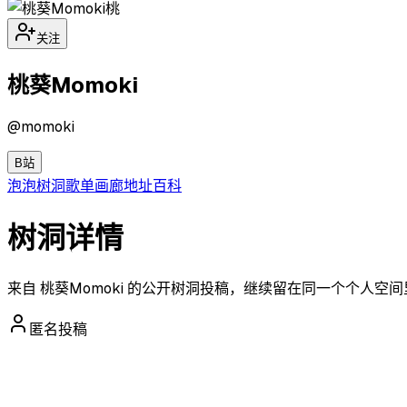
桃
关注
桃葵Momoki
@
momoki
B站
泡泡
树洞
歌单
画廊
地址
百科
树洞详情
来自 桃葵Momoki 的公开树洞投稿，继续留在同一个个人空
匿名投稿