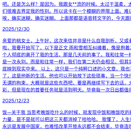
吧。还是怎么样？是因为。我跟女**流的时候。太过于温柔
们很难去界定我的性别。所以说卡在一个模糊的界限上面。难
唉，确实迷糊，确实迷糊。 上面那都是语音转文字的，今天跟
2025/12/30
亲爱的桃女士，上午好，这次来信并非是什么自我剖析，又或
啦，我要开始写了，以下是正文 雨和雪相互纠缠着，像是抱
个人彻底的离开了我的生活，那是几天前的事了。我和往常一
是一次永别。而是和往常一样，我们在第二天仍会相见，但其
底映到现实中来。 以上，这只是一个纯粹口述的小文章，我
了，这是他新的生活。他也可以开始放下这些琐事，当一个快
无谓的拘束，大概就是这些东西吧，要是再继续写下去的话，
彩，但是现在的首要任务就是活到明天。毕竟每一次日出都值
2025/12/23
饭—关于我 当思考晚饭吃什么的时候，就发现中饭和晚饭吃
力量，是不是就可以把这三天都消掉了哈哈哈。 我懂了，人生
永远是发展中国家，也难怪改革开放永远都不会结束，毕竟连