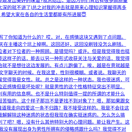
能散发出美好的味道?我总结出，是因为他们背后有很多高质量
太深的就不讲了)总之对我的冲击就是原来心理知识掌握得再多
希望大家在各自的生活里都能有所进展😇
写了你知道为什么的？哎，对，在感情这块又遇到了点问题。
天在主播这个坑上掉啊。这回还好，这回没刷钱没怎么刷钱。
位者对下位者的一种照顾。是错觉吗？或许。但是我觉得我也挺
能这样子的话，能去以另一种形式收获关注与关爱的话，我觉得
始就不是想往这边发展的。有点儿跑偏了。唉，越是在意就越是
文字聊天的时候。在我这里，性别很模糊。或者说。我聊天的
候觉得我是女性。就。总之是这样的一种状态。我也很迷惑，可
拉近感情但是坏处呢？就是男性的这个性格特征突出不明显。
别有用的信息啊。也不是什么特别值得一提的所谓的才能什么
挺苦恼的。这个样子那岂不是更找不到对象了？嗯，那如果跟女
难道我走向四爱这一条不归路？我不接受这样的。我是不会往这
我解解除这种迷惑的状态但我现在确实挺迷惑的。怎么怎么搞
利了吧？嗯，没有什么其他特别大的心理问题。能让我产生。这
我没有展现出身为男性所拥有的侵略感跟什么吗？我觉得不对