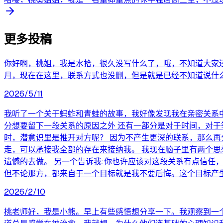
更多投稿
你好啊，桃姐，我是水拾，很久没写什么了，哦，不知道大家
月，现在在这里，联系方式也没删，但是就是已经不知道说什么
2026/5/11
我听了一个关于蚂蚱和青蛙的故事，我好像发现我在亲密关系中
分想要留下一段关系的原因之外 还有一部分是对于时间，对于
时，潜意识里是推开对方呢？ 因为不产生更深的联系，那么再
走，可以承接我全部的存在来接纳我。 我现在脑子里有两个思
遗憾的去做。 另一个告诉我:你也许应该对这段关系有点信任
但不论那方，都来自于一个目标就是我不要后悔。这个目标产
2026/2/10
桃老师好，我是小熊。早上有些感悟想分享一下。我观察到一