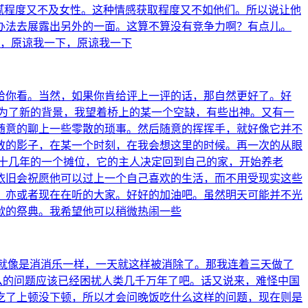
腻程度又不及女性。这种情感获取程度又不如他们。所以说让他
办法去展露出另外的一面。这算不算没有竞争力啊？有点儿。
啊，原谅我一下，原谅我一下
给你看。当然，如果你肯给评上一评的话，那自然更好了。好
为了新的背景，我望着桥上的某一个空缺，有些出神。又有一
随意的聊上一些零散的琐事。然后随意的挥挥手，就好像它并不
散的影子，在某一个时刻，在我会想这里的时候。再一次的从眼
十几年的一个摊位，它的主人决定回到自己的家，开始养老
依旧会祝愿他可以过上一个自己喜欢的生活，而不用受现实这些
，亦或者现在在听的大家。好好的加油吧。虽然明天可能并不光
歇的祭典。我希望他可以稍微热闹一些
就像是消消乐一样，一天就这样被消除了。那我连着三天做了
么的问题应该已经困扰人类几千万年了吧。话又说来，难怪中国
吃了上顿没下顿，所以才会问晚饭吃什么这样的问题，现在则是