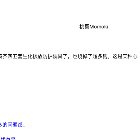
桃葵Momoki
凑齐四五套生化核放防护装具了，也烧掉了超多钱。这是某种心
问题都...
是...