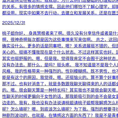
道总是感觉在被治愈。我就想，为什么他们连基础的心理知识
的关系，有很多的情感支撑。因此他们哪怕不了解心理学，却
都没用，现实中如果不去行动，去建立和发展关系，还是在匮乏
2025/12/31
桃子姐你好， 身具慧根者来了啊。很久没有分享信件或者是
啊，很神奇啊每次都是因为这些事情来写来信啊。 总之，这
确实没什么。更多的话是同事吧，嗯？关系进展挺不错的，但
关心的。挺搞不懂我现在是个什么状态。不过这样其实也好。
其实也挺舒服的。嗯，但是我。觉得我肯定不会囿于这种状态
没有办法去。那什么，是吗？挺头疼。 我不知道是不是我个
风格，我的性格带来一种强烈的。性别模糊感。既不男性，也
能是有这个的原因，我觉得，嗯。还挺恼火的。算不算个好事
那不过。也有好消息了，就是多数跟我聊天聊得来的人的话都
的。嗯。很会聊天算是一种特长吗？其实我也不是很会聊天嗯
性聊天的时候更偏向于女性的话，那我能吸引到的会不会是女
边走的。我有，我也没有办法说请桃姐请桃子姐帮我解惑怎么
呢？怎么搞呢？嗯，到底该怎么搞呢？为了我。强烈的想要寻
种剧烈波动的，也就是。在情感这方面的东西了？我是不是青