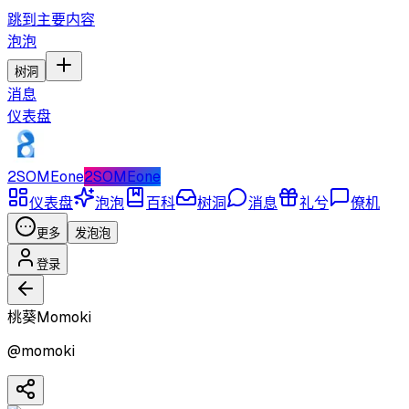
跳到主要内容
泡泡
树洞
消息
仪表盘
2SOMEone
2SOMEone
仪表盘
泡泡
百科
树洞
消息
礼兮
僚机
更多
发泡泡
登录
桃葵Momoki
@
momoki