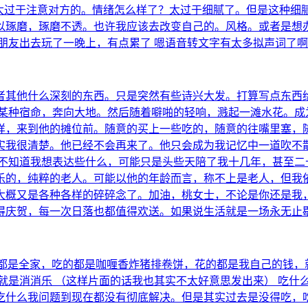
，太过于注意对方的。情绪怎么样了？太过于细腻了。但是这种细
以琢磨，琢磨不透。也许我应该去改变自己的。风格。或者是想
朋友出去玩了一晚上，有点累了 嗯语音转文字有太多拟声词了
者其他什么深刻的东西。只是突然有些诗兴大发。打算写点东西
着某种宿命，奔向大地。然后随着噼啪的轻响，溅起一滩水花。成
样，来到他的摊位前。随意的买上一些吃的，随意的往嘴里塞，
实我很清楚。他已经不会再来了。他只会成为我记忆中一道吹不
也不知道我想表达些什么，可能只是头些天陪了我十几年，甚至二
乐的，纯粹的老人。可能以他的年龄而言，称不上是老人，但我
大概又是各种各样的碎碎念了。加油，桃女士，不论是你还是我
得庆贺，每一次日落也都值得欢送。如果说生活就是一场永无止
的都是全家，吃的都是咖喱香炸猪排卷饼，花的都是我自己的钱，
就是消消乐 （这样片面的话我也其实不太好意思发出来） 吃什
吃什么我问题到现在都没有彻底解决。但是其实过去是没得吃，