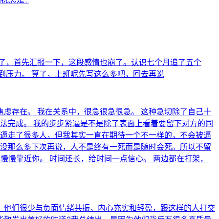
了，首先汇报一下，这段感情也崩了。认识七个月追了五个
到压力。 算了，上班呢先写这么多吧，回去再说
虑存在。 我在关系中，很急很急很急。 这种急切除了自己十
法完成。 我的步步紧逼是不是除了表面上看着要留下对方的同
逼逼走了很多人，但我其实一直在期待一个不一样的，不会被逼
，没那么多下次再说，人不是终有一死而是随时会死。所以不留
慢慢靠近你。 时间还长，给时间一点信心。 两边都在打架，
。他们很少与负面情绪共振，内心充实和轻盈，跟这样的人打交