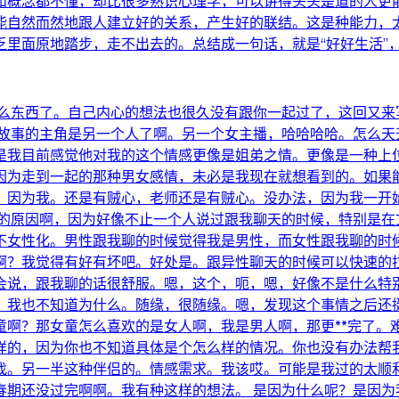
和概念都不懂，却比很多熟识心理学，可以讲得头头是道的人更
能自然而然地跟人建立好的关系，产生好的联结。这是种能力，
里面原地踏步，走不出去的。总结成一句话，就是“好好生活”，
什么东西了。自己内心的想法也很久没有跟你一起过了，这回又来
回故事的主角是另一个人了啊。另一个女主播，哈哈哈哈。怎么天
是我目前感觉他对我的这个情感更像是姐弟之情。更像是一种上
因为走到一起的那种男女感情，未必是我现在就想看到的。如果
，因为我。还是有贼心，老师还是有贼心。没办法，因为我一开
人的原因啊，因为好像不止一个人说过跟我聊天的时候，特别是在
不女性化。男性跟我聊的时候觉得我是男性，而女性跟我聊的时
啊？我觉得有好有坏吧。好处是。跟异性聊天的时候可以快速的
会说，跟我聊的话很舒服。嗯，这个，呃，嗯，好像不是什么特
，我也不知道为什么。随缘，很随缘。嗯，发现这个事情之后还
童啊？那女童怎么喜欢的是女人啊，我是男人啊，那更**完了。
样的，因为你也不知道具体是个怎么样的情况。你也没有办法帮
找。另一半这种伴侣的。情感需求。我该哎。可能是我过的太顺
春期还没过完啊啊。我有种这样的想法。 是因为什么呢？是因为