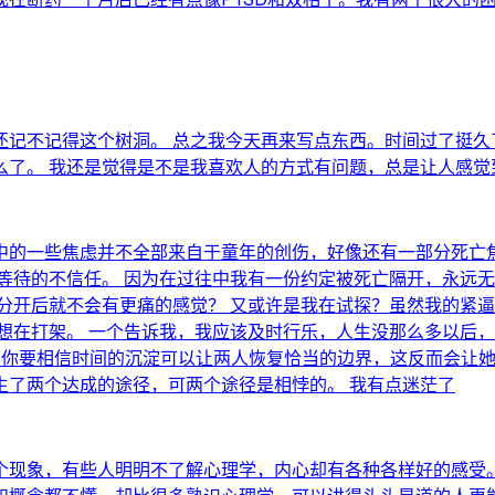
还记不记得这个树洞。 总之我今天再来写点东西。时间过了挺久
了。 我还是觉得是不是我喜欢人的方式有问题，总是让人感觉
的一些焦虑并不全部来自于童年的创伤，好像还有一部分死亡焦
等待的不信任。 因为在过往中我有一份约定被死亡隔开，永远无
分开后就不会有更痛的感觉？ 又或许是我在试探？虽然我的紧
想在打架。 一个告诉我，我应该及时行乐，人生没那么多以后
，你要相信时间的沉淀可以让两人恢复恰当的边界，这反而会让她
生了两个达成的途径，可两个途径是相悖的。 我有点迷茫了
个现象，有些人明明不了解心理学，内心却有各种各样好的感受