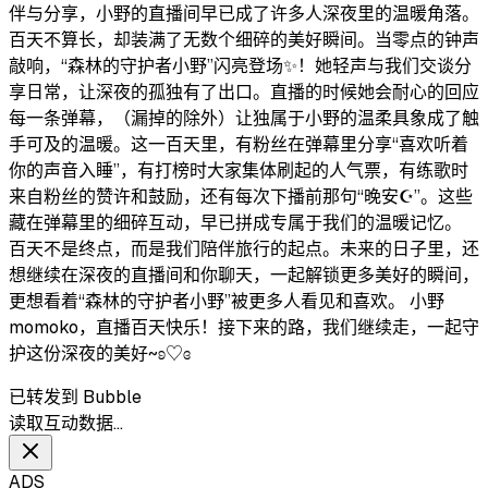
伴与分享，小野的直播间早已成了许多人深夜里的温暖角落。
百天不算长，却装满了无数个细碎的美好瞬间。当零点的钟声
敲响，“森林的守护者小野”闪亮登场✨！她轻声与我们交谈分
享日常，让深夜的孤独有了出口。直播的时候她会耐心的回应
每一条弹幕，（漏掉的除外）让独属于小野的温柔具象成了触
手可及的温暖。这一百天里，有粉丝在弹幕里分享“喜欢听着
你的声音入睡”，有打榜时大家集体刷起的人气票，有练歌时
来自粉丝的赞许和鼓励，还有每次下播前那句“晚安☪︎”。这些
藏在弹幕里的细碎互动，早已拼成专属于我们的温暖记忆。
百天不是终点，而是我们陪伴旅行的起点。未来的日子里，还
想继续在深夜的直播间和你聊天，一起解锁更多美好的瞬间，
更想看着“森林的守护者小野”被更多人看见和喜欢。 小野
momoko，直播百天快乐！接下来的路，我们继续走，一起守
护这份深夜的美好~ʚ♡ɞ
已转发到 Bubble
读取互动数据…
ADS