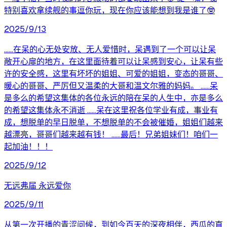
特别喜欢拿续舰的事逗你玩，现在你应该能想到我是谁了🤓
2025/9/13
……在呆的心无处安放、无人爱惜时，呆遇到了一个可以让呆
敞开心扉的地方，在这里面待着可以让呆感到安心，让呆有些
许的安全感，这里有坏坏的姐姐、可爱的姐姐，变态的哥哥、
暖心的哥哥、严厉但又温柔的大哥和温文尔雅的妈妈。 ……呆
是多么的希望这集体的各位永远的陪在呆的人生中，亦是多么
的希望这集体永不消逝 ……呆在这里祝各位学业有成，事业有
成，想脱单的早日脱单，不想脱单的不会被催婚，姐姐们越来
越漂亮，哥哥们越来越有钱！ ……最后！兄弟姐妹们！咱们一
起加油！！！
2025/9/12
无远弗届 永远爱你
2025/9/11
从第一次开播的青涩问候，到如今百天的深夜相伴，西瓜的直