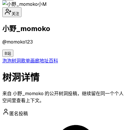
小M
关注
小野_momoko
@
momoko123
B站
泡泡
树洞
歌单
画廊
地址
百科
树洞详情
来自 小野_momoko 的公开树洞投稿，继续留在同一个个人
空间里查看上下文。
匿名投稿