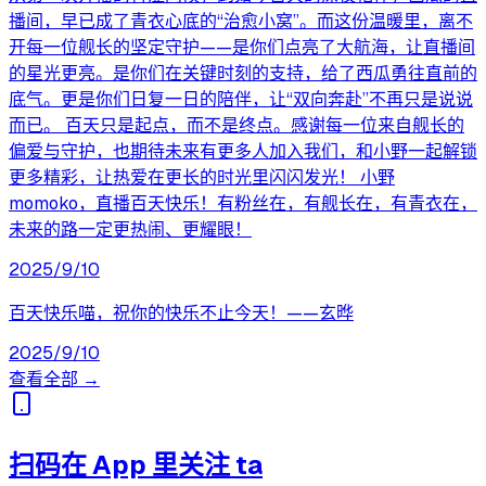
播间，早已成了青衣心底的“治愈小窝”。而这份温暖里，离不
开每一位舰长的坚定守护——是你们点亮了大航海，让直播间
的星光更亮。是你们在关键时刻的支持，给了西瓜勇往直前的
底气。更是你们日复一日的陪伴，让“双向奔赴”不再只是说说
而已。 百天只是起点，而不是终点。感谢每一位来自舰长的
偏爱与守护，也期待未来有更多人加入我们，和小野一起解锁
更多精彩，让热爱在更长的时光里闪闪发光！ 小野
momoko，直播百天快乐！有粉丝在，有舰长在，有青衣在，
未来的路一定更热闹、更耀眼！
2025/9/10
百天快乐喵，祝你的快乐不止今天！——玄晔
2025/9/10
查看全部 →
扫码在 App 里关注 ta