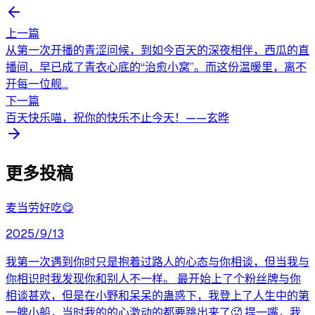
上一篇
从第一次开播的青涩问候，到如今百天的深夜相伴，西瓜的直
播间，早已成了青衣心底的“治愈小窝”。而这份温暖里，离不
开每一位舰...
下一篇
百天快乐喵，祝你的快乐不止今天！——玄晔
更多投稿
麦当劳好吃😋
2025/9/13
我第一次遇到你时只是抱着过路人的心态与你相谈，但当我与
你相识时我发现你和别人不一样。 最开始上了个粉丝牌与你
相谈甚欢，但是在小野和呆呆的蛊惑下，我登上了人生中的第
一艘小船，当时我的的心激动的都要跳出来了🥵 提一嘴，我