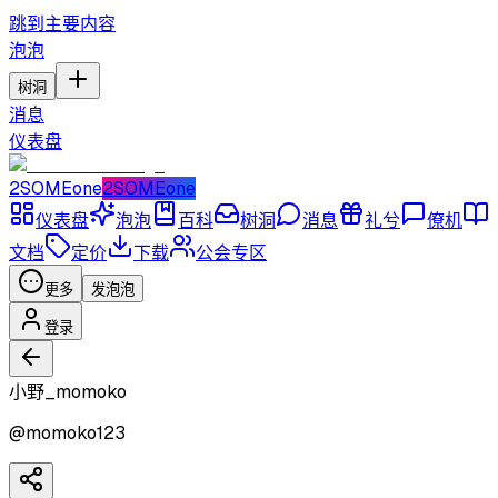
跳到主要内容
泡泡
树洞
消息
仪表盘
2SOMEone
2SOMEone
仪表盘
泡泡
百科
树洞
消息
礼兮
僚机
文档
定价
下载
公会专区
更多
发泡泡
登录
小野_momoko
@
momoko123