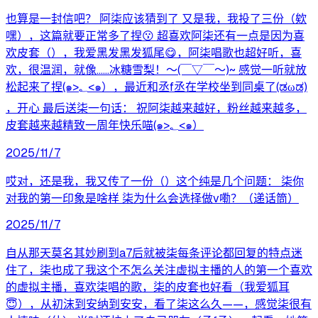
也算是一封信吧？ 阿柒应该猜到了 又是我，我投了三份（欸
嘿），这篇就要正常多了捏😗 超喜欢阿柒还有一点是因为喜
欢皮套（），我爱黑发黑发狐尾😋，阿柒唱歌也超好听，喜
欢，很温润，就像……冰糖雪梨！～(￣▽￣～)~ 感觉一听就放
松起来了捏(๑>؂<๑），最近和丞f丞在学校坐到同桌了(ಡωಡ)
，开心 最后送柒一句话： 祝阿柒越来越好，粉丝越来越多，
皮套越来越精致一周年快乐喵(๑>؂<๑）
2025/11/7
哎对，还是我，我又传了一份（）这个纯是几个问题： 柒你
对我的第一印象是啥样 柒为什么会选择做v嘞？（递话筒）
2025/11/7
自从那天莫名其妙刷到a7后就被柒每条评论都回复的特点迷
住了，柒也成了我这个不怎么关注虚拟主播的人的第一个喜欢
的虚拟主播，喜欢柒唱的歌，柒的皮套也好看（我爱狐耳
😇），从初沫到安纳到安安，看了柒这么久——，感觉柒很有