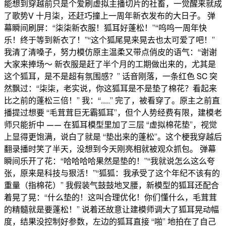
能想到穿越前只是个爱刷虚拟主播切片的社畜，一觉醒来就成
了歌势V 十月柒，还赶巧撞上一周年新衣发布的大日子。 弹
幕瞬间刷屏：“柒柒新衣服！狐耳好蓬松！”“呜呜一周年快
乐！终于等到新衣了！”“这个狐尾晃来晃去也太可爱了吧！”
我清了清嗓子，努力模仿原主温柔又带点俏皮的语气：“谢谢
大家来捧场～ 新衣服是赶了半个月的工期做出来的，尤其是
这个狐耳，是不是超有氛围感？” 话音刚落，一条红色 SC 突
然飘过：“柒柒，老实说，你这狐耳是不是垫了棉花？看起来
比之前的蓬松三倍！” 我：“……” 完了，被看穿了。原主之前直
播提过想要 “毛茸茸巨无霸狐耳”，但个人势经费有限，建模老
师只能折中 —— 在狐耳模型里加了三层 “虚拟棉花垫”，视觉
上显得更饱满，说白了就是 “垫出来的蓬松”。这个梗我穿越后
翻录播时笑了半天，没想到今天刚亮相就被观众抓包。 弹幕
瞬间乐开了花：“哈哈哈哈果然是垫的！”“我就说怎么这么夸
张，原来是科技与狠活！”“狐狐：我承受了这个年纪不该有的
重量（指棉花）” 我假装气鼓鼓地叉腰，新模型的狐耳还配合
着晃了晃：“什么垫的！这叫合理优化！你们懂什么，毛茸茸
的精髓就是要蓬松！” 说着还故意让建模师调大了狐耳晃动幅
度，结果没控制好参数，左边的狐耳直接 “啪” 地拍在了自己