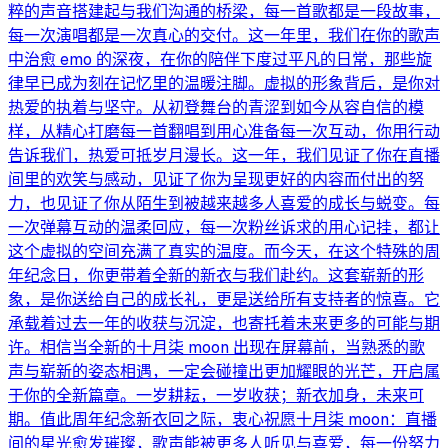
粹的声音搭建起与我们沟通的桥梁，每一首歌都是一段故事，
每一次演唱都是一次真心的交付。这一年里，我们在你的歌声
中治愈 emo 的深夜，在你的陪伴下度过平凡的日常，那些旋
律早已成为刻在记忆里的温暖注脚。​ 虚拟的形象背后，是你对
热爱的执着与坚守。从初登舞台的青涩到如今从容自信的模
样，从精心打磨每一首翻唱到用心准备每一次互动，你用行动
告诉我们，热爱可抵岁月漫长。这一年，我们见证了你在直播
间里的欢笑与感动，见证了你为呈现更好的内容而付出的努
力，也见证了你从陌生到被越来越多人喜爱的成长与蜕变。每
一次弹幕互动的温柔回应，每一次粉丝诉求的用心记挂，都让
这个虚拟的空间充满了真实的温度。​ 而今天，在这个特殊的周
年纪念日，你更带着全新的新衣与我们赴约。这套崭新的形
象，是你送给自己的成长礼，更是送给所有支持者的惊喜。它
承载着过去一年的收获与沉淀，也寄托着未来更多的可能与期
许。相信当全新的十月柒 moon 出现在屏幕前，当熟悉的歌
声与崭新的姿态相遇，一定会碰撞出更加耀眼的光芒，开启属
于你的全新篇章。​ 一岁耕耘，一岁收获；新衣加身，未来可
期。值此周年纪念新衣回之际，衷心祝愿十月柒 moon：直播
间的星光愈发璀璨，歌声能被更多人听见与喜爱，每一份努力