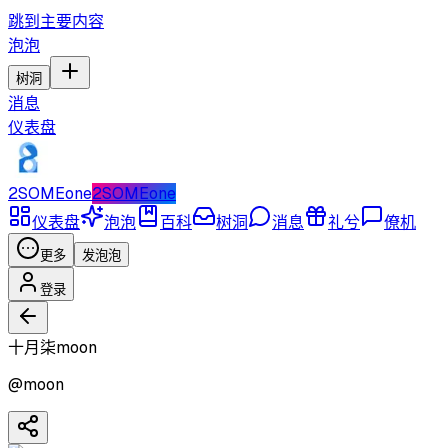
跳到主要内容
泡泡
树洞
消息
仪表盘
2SOMEone
2SOMEone
仪表盘
泡泡
百科
树洞
消息
礼兮
僚机
更多
发泡泡
登录
十月柒moon
@
moon