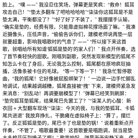
脸上。 “噗 ——” 我没忍住笑场，弹幕更是笑疯：“救命！狐耳
攻击自己！”“垫太多翻车了吧哈哈哈哈”“柒柒你这狐耳是不是
垫太满，平衡都没了？”“好了好了不装了，” 我摆摆手认输，
“确实是垫的，经费有限，只能靠虚拟棉花撑场面了嘛。” 我凑
近摄像头，压低声音，“偷偷告诉你们，建模老师说再垫一层
就要超重，影响我唱歌时的气息了 ——” “所以接下来这首
歌，就唱给所有知道‘狐狐是垫的’的家人们！” 我点开伴奏，选
了首节奏轻快的甜歌。刚唱到副歌，突然发现新模型的狐尾不
知怎么卡在了身后，无论我怎么控制，狐尾都在原地疯狂抽
搐，活像条被卡住的毛球。 “等一下等一下！” 我急忙暂停歌
曲，“我的狐尾！它好像被屁股绑架了！” 一边说一边手忙脚乱
地调试，结果越调越糟，狐尾直接被“拽” 下来，建模师紧急发
来消息：“别乱动！再调要崩模型了！”弹幕已经笑到刷屏：
“垫完狐耳垫狐尾，结果尾巴先罢工了？”“柒某人的心酸：新
衣回 = 大型翻车现场”“柒柒：今天的我，与我的垫狐耳、卡狐
尾共进退” 我放弃挣扎，干脆瘫在虚拟椅子上：“算了，摆烂
了。反正狐狐是垫的，尾巴卡了也是垫的锅！” 说着重新点开
伴奏，“不管了，唱歌最重要！这首歌要是唱跑调，就当是垫
太多棉花压到嗓子了啊！” 歌声响起，弹幕渐渐安静下来，偶