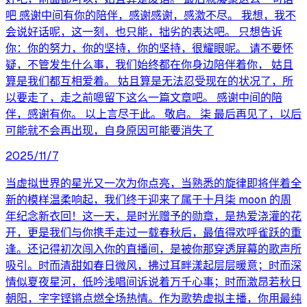
吧 感谢中间有你的陪伴，感谢感谢，感激不尽。 我想，我不
会说好话呢，这一刻，也只能，拙劣的表达吧。 只想告诉
你：你的努力，你的坚持，你的坚持，很耀眼呢。 请不要怀
疑，不管发生什么事，我们始终都在你身边陪伴着你， 姑且
算是我们都互相爱着。 姑且算是无法忍受现在的状况了，所
以要走了，走之前嗯留下这么一篇文章吧。 感谢中间的陪
伴，感谢有你。 以上言尽于此。 敬启。 柒 最后再见了，以后
可能就不会再出现，自身原因可能要消失了
2025/11/7
当虚拟世界的星光又一次为你点亮，当熟悉的旋律即将伴着全
新的模样温柔响起，我们终于迎来了属于十月柒 moon 的周
年纪念新衣回！这一天，是时光赠予的勋章，是热爱浇灌的花
开，更是我们与你携手走过一载春秋后，最值得欢呼雀跃的重
逢。​ 还记得初次闯入你的直播间，是被你那穿透屏幕的歌声所
吸引。时而清甜如春日微风，拂过耳畔漾起层层暖意；时而深
情似夏夜星河，低吟浅唱间诉说着万千心事；时而激昂若秋日
朝阳，字字铿锵点燃全场热情。作为歌势虚拟主播，你用最纯