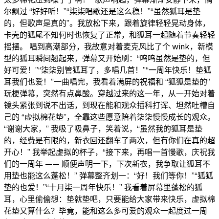
尔飘过 “好好听！”“柒柒唱歌还是这么稳！”“虽然狐耳是垫
的，但歌声是真的”。我放松下来，跟着旋律轻轻晃动身体，
卡壳的狐尾不知何时也恢复了正常，和狐耳一起随着节奏轻轻
摇摆。 唱到高潮部分，我故意对着麦克风比了个 wink，新模
型的狐耳瞬间翘起来，弹幕又开始刷：“呜呜虽然是垫的，但
好可爱！”“柒柒别管狐耳了，多唱几首！”“一周年快乐！垫狐
耳我们也爱！”一曲唱完，我看着满屏的祝福和 “狐狐是垫的”
玩梗弹幕，突然有点鼻酸。穿越过来的这一年，从一开始对着
镜头紧张到说不出话，到现在能和观众插科打诨、坦然吐槽自
己的 “虚拟棉花垫”，全靠这些愿意陪着柒柒慢慢成长的观众。
“谢谢大家，” 我吸了吸鼻子，笑着说，“虽然我的狐耳是垫
的，经费是有限的，新衣回还翻车了两次，但有你们在真的超
开心！” 我举起虚拟的杯子，“接下来，再唱一首慢歌，庆祝我
们的一周年 —— 顺便声明一下，下次新衣，我争取让狐耳不
用垫也能这么蓬松！” 弹幕整齐划一：“好！我们等你！”“狐狐
垫的也爱！”“十月柒一周年快乐！” 我看着屏幕里蓬松的狐
耳，心里偷偷想：垫就垫吧，只要能给大家带来快乐，虚拟棉
花垫又算什么？毕竟，能和这么多可爱的观众一起度过一周