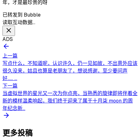
年，才是最珍贵的呀
已转发到 Bubble
读取互动数据…
ADS
上一篇
写点什么，不知道呢，认识许久，仍一见如故，不出意外应该
很久没来，姑且也算是老朋友了，想说感谢，至少要问声
好...... ...
下一篇
当虚拟世界的星光又一次为你点亮，当熟悉的旋律即将伴着全
新的模样温柔响起，我们终于迎来了属于十月柒 moon 的周
年纪念新...
更多投稿