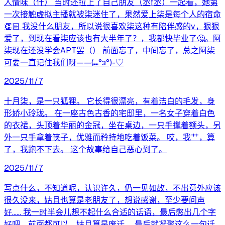
人情味（什） 当时还拉上了自己朋友（丞f丞）一起看，她第
一次接触虚拟主播就被柒迷住了，果然爱上柒是每个人的宿命
👏🏻 我没什么朋友，所以说很喜欢柒这种有陪伴感的v，狠狠
爱了，到现在看柒应该也有大半年了？，我都快毕业了🤔。阿
柒现在还没学会APT罢（） 前面忘了，中间忘了，总之阿柒
可要一直记住我们呀——(⑉°з°)-♡
2025/11/7
十月柒，是一只狐狸。 它长得很漂亮，有着洁白的毛发，身
形娇小玲珑。 在一座古色古香的宅邸里，一名女子穿着白色
的衣裙，头顶着华丽的金冠，坐在桌边，一只手撑着额头，另
外一只手拿着筷子，优雅而矜持地吃着饭菜。 哎，我艹，算
了，我跑不下去。 这个故事给自己恶心到了。
2025/11/7
写点什么，不知道呢，认识许久，仍一见如故，不出意外应该
很久没来，姑且也算是老朋友了，想说感谢，至少要问声
好...... 我一时半会儿想不起什么合适的话语，最后憋出几个字
好吧，前面都可以，姑且算是废话。 最后就凝聚这么一句话