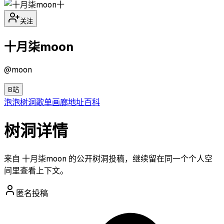
十
关注
十月柒moon
@
moon
B站
泡泡
树洞
歌单
画廊
地址
百科
树洞详情
来自 十月柒moon 的公开树洞投稿，继续留在同一个个人空
间里查看上下文。
匿名投稿