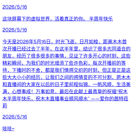
2026/5/16
这块屏幕下的虚拟世界，活着真正的你。 半周年快乐
2026/5/16
今天是2026年5月16日，时光飞逝，日月如梭，距离木木首
次开播已经过去了半年，在这半年里，结识了很多志同道合的
朋友，经历了很多很多的事情，见证了许多开心的时刻，这些
精彩瞬间，为我们的时光增添了些许色彩，每次开播前的等
待，下播时的不舍，都是我们情感交织的时刻，但正是正是这
些大大小小的经历，让我们之间的感情变的不可分割，愿木木
和直播间的大家在以后的日子里前程似锦，一帆风顺，生活美
满，心想事成！万事如意，最后在此献上最真挚的祝福“祝木
木半周年快乐，祝木木直播事业顺风顺水” ——爱你的茜特菈
莉
2026/5/16
吱吱~