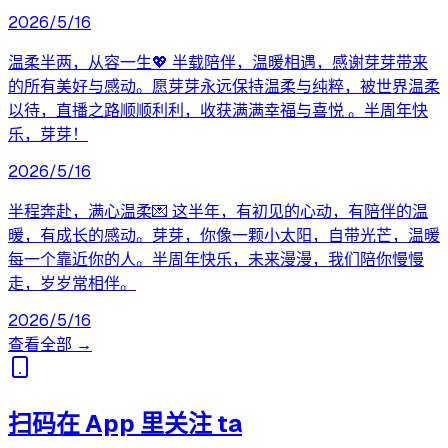
2026/5/16
温柔半两，从容一生💖 半载陪伴，温暖相遇，感谢芽芽带来
的所有美好与感动。愿芽芽永远保持温柔与纯粹，被世界温柔
以待，直播之路顺顺利利，收获满满幸福与喜悦 。半周年快
乐，芽芽！
2026/5/16
半程奔赴，满心温柔💌 这半年，有初见的心动，有陪伴的温
暖，有成长的感动。芽芽，你像一颗小太阳，自带光芒，温暖
每一个靠近你的人。半周年快乐，未来漫漫，我们陪你慢慢
走，岁岁常相伴。
2026/5/16
查看全部 →
扫码在 App 里关注 ta