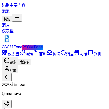
跳到主要内容
泡泡
树洞
消息
仪表盘
2SOMEone
2SOMEone
仪表盘
泡泡
百科
树洞
消息
礼兮
僚机
更多
发泡泡
登录
木木芽Ember
@
mumuya