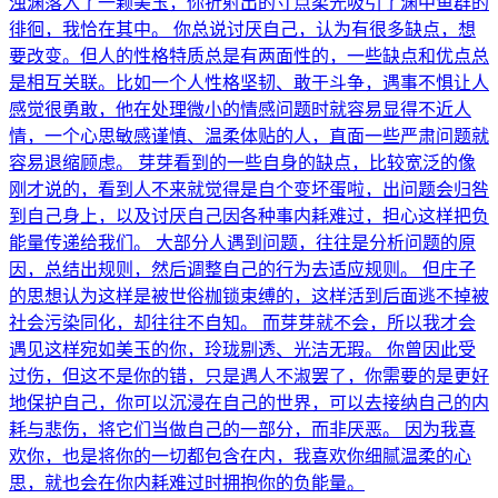
浊渊落入了一颗美玉，你折射出的寸点柔光吸引了渊中鱼群的
徘徊，我恰在其中。 你总说讨厌自己，认为有很多缺点，想
要改变。但人的性格特质总是有两面性的，一些缺点和优点总
是相互关联。比如一个人性格坚韧、敢于斗争，遇事不惧让人
感觉很勇敢，他在处理微小的情感问题时就容易显得不近人
情，一个心思敏感谨慎、温柔体贴的人，直面一些严肃问题就
容易退缩顾虑。 芽芽看到的一些自身的缺点，比较宽泛的像
刚才说的，看到人不来就觉得是自个变坏蛋啦，出问题会归咎
到自己身上，以及讨厌自己因各种事内耗难过，担心这样把负
能量传递给我们。 大部分人遇到问题，往往是分析问题的原
因，总结出规则，然后调整自己的行为去适应规则。 但庄子
的思想认为这样是被世俗枷锁束缚的，这样活到后面逃不掉被
社会污染同化，却往往不自知。 而芽芽就不会，所以我才会
遇见这样宛如美玉的你，玲珑剔透、光洁无瑕。 你曾因此受
过伤，但这不是你的错，只是遇人不淑罢了，你需要的是更好
地保护自己，你可以沉浸在自己的世界，可以去接纳自己的内
耗与悲伤，将它们当做自己的一部分，而非厌恶。 因为我喜
欢你，也是将你的一切都包含在内，我喜欢你细腻温柔的心
思，就也会在你内耗难过时拥抱你的负能量。