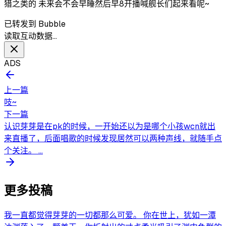
猎之类的 未来会不会早睡然后早8开播喊舰长们起来看呢~
已转发到 Bubble
读取互动数据…
ADS
上一篇
吱~
下一篇
认识芽芽是在pk的时候，一开始还以为是哪个小孩wcn就出
来直播了，后面唱歌的时候发现居然可以两种声线，就随手点
个关注。 ...
更多投稿
我一直都觉得芽芽的一切都那么可爱。 你在世上，犹如一潭