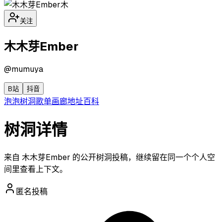
木
关注
木木芽Ember
@
mumuya
B站
抖音
泡泡
树洞
歌单
画廊
地址
百科
树洞详情
来自 木木芽Ember 的公开树洞投稿，继续留在同一个个人空
间里查看上下文。
匿名投稿