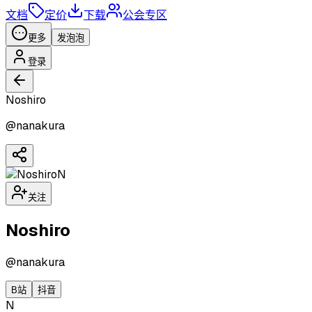
文档
定价
下载
公会专区
更多
发泡泡
登录
Noshiro
@
nanakura
N
关注
Noshiro
@
nanakura
B站
抖音
N