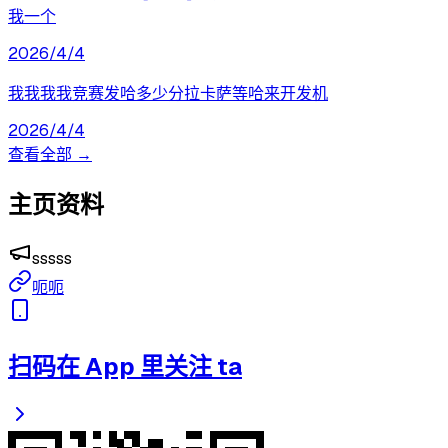
我一个
2026/4/4
我我我我竞赛发哈多少分拉卡萨等哈来开发机
2026/4/4
查看全部 →
主页资料
sssss
呃呃
扫码在 App 里关注 ta