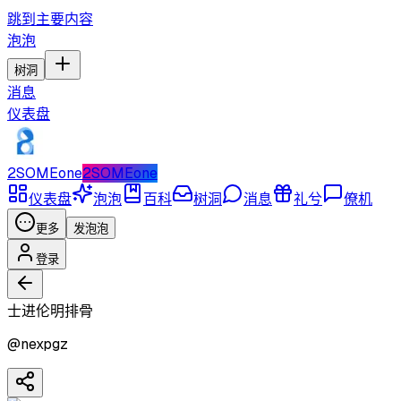
跳到主要内容
泡泡
树洞
消息
仪表盘
2SOMEone
2SOMEone
仪表盘
泡泡
百科
树洞
消息
礼兮
僚机
更多
发泡泡
登录
士进伦明排骨
@
nexpgz