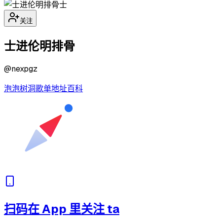
士
关注
士进伦明排骨
@
nexpgz
泡泡
树洞
歌单
地址
百科
扫码在 App 里关注 ta